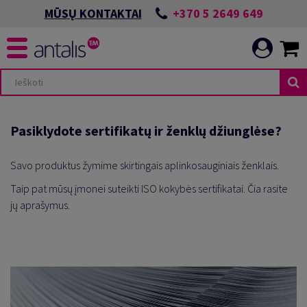
+370 5 2649 649
MŪSŲ KONTAKTAI
AS
IGOJIMAI
Pasiklydote sertifikatų ir ženklų džiunglėse?
Savo produktus žymime skirtingais aplinkosauginiais ženklais.
Taip pat mūsų įmonei suteikti ISO kokybės sertifikatai. Čia rasite
ĖS
AKINGUS POKYČIUS
jų aprašymus.
MAI
ARIAU
GRAFIJAI
UOMENE