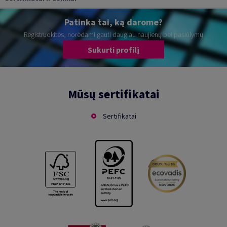
Patinka tai, ką darome?
Registruokitės, norėdami gauti daugiau naujienų bei pasiūlymų
Sukurti profilį
Mūsų sertifikatai
Sertifikatai