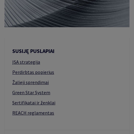
IAUSIŲ STANDARTŲ
NO CENTRAS
RITIS
SUSIJĘ PUSLAPIAI
ĮSA strategija
Perdirbtas popierius
Žalieji sprendimai
Green Star System
Sertifikatai ir ženklai
REACH reglamentas