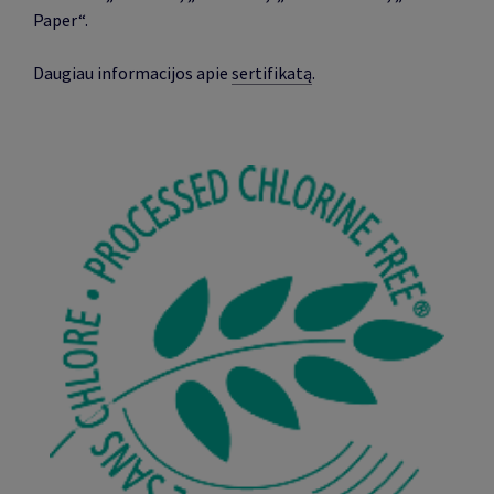
Paper“.
Daugiau informacijos apie
sertifikatą
.