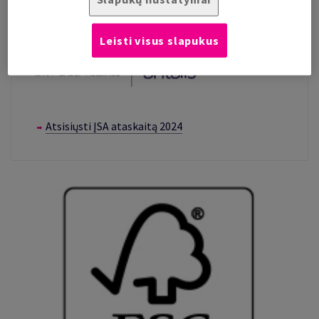
Leisti visus slapukus
Atsisiųsti ĮSA ataskaitą 2024