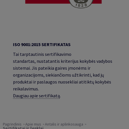
ISO 900
1:2015 SERTIFIKATAS
Tai tarptautinis sertifikavimo
standartas, nustatantis kriterijus kokybės vadybos
sistemai. Jis pateikia gaires įmonėms ir
organizacijoms, siekiančioms užtikrinti, kad jų
produktai ir paslaugos nuosekliai atitiktų kokybės
reikalavimus.
Daugiau apie sertifikatą
.
Pagrindinis
Apie mus
Antalis ir aplinkosauga
Sertifikatai ir ženklai