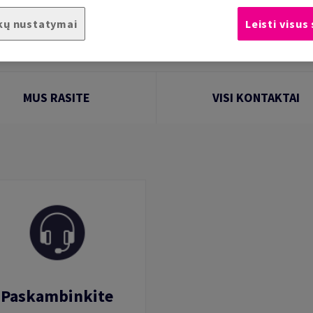
 adresus ir kontaktus, kad galėtumėte susisiekit
kų nustatymai
Leisti visus
MUS RASITE
VISI KONTAKTAI
Paskambinkite