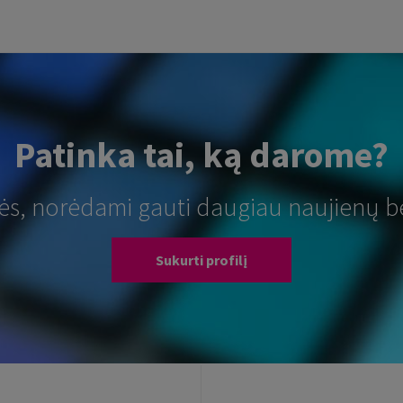
Patinka tai, ką darome?
tės, norėdami gauti daugiau naujienų b
Sukurti profilį