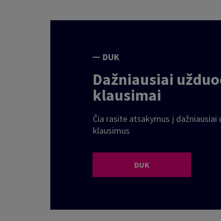
DUK
Dažniausiai uždu
klausimai
Čia rasite atsakymus į dažniausia
klausimus
DUK