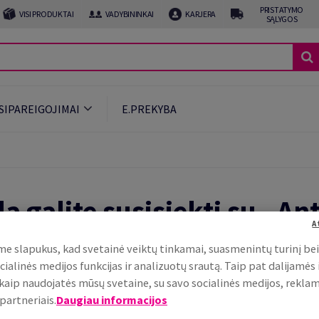
PRISTATYMO
VISI PRODUKTAI
VADYBININKAI
KARJERA
SĄLYGOS
ĮSIPAREIGOJIMAI
E.PREKYBA
a galite susisiekti su „An
A
atsakymus į Jums rūpimus
e slapukus, kad svetainė veiktų tinkamai, suasmenintų turinį be
cialinės medijos funkcijas ir analizuotų srautą. Taip pat dalijamės
, kaip naudojatės mūsų svetaine, su savo socialinės medijos, rekla
, ką siūlome? O gal jau žinote, ko Jūsų įmonei re
partneriais.
Daugiau informacijos