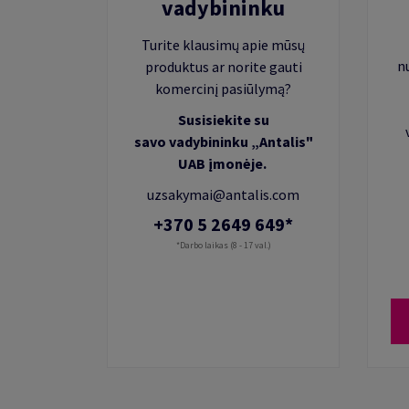
vadybininku
Turite klausimų apie mūsų
n
produktus ar norite gauti
komercinį pasiūlymą?
Susisiekite su
savo vadybininku „Antalis"
UAB įmonėje.
uzsakymai@antalis.com
+370 5 2649 649*
*Darbo laikas (8 - 17 val.)