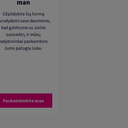
man
Užpildykite šią formą
urodydami savo duomenis,
kad galėtume su Jumis
susisiekti, ir mūsų
vadybininkai paskambins
Jums patogiu laiku.
Paskambinkite man