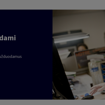
odami
i užduodamus