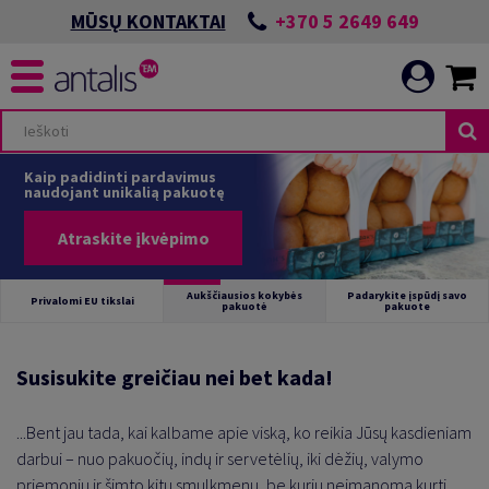
+370 5 2649 649
MŪSŲ KONTAKTAI
Kaip padidinti pardavimus
naudojant unikalią pakuotę
Atraskite įkvėpimo
Aukščiausios kokybės
Padarykite įspūdį savo
Privalomi EU tikslai
pakuotė
pakuote
Susisukite greičiau nei bet kada!
...Bent jau tada, kai kalbame apie viską, ko reikia Jūsų kasdieniam
darbui – nuo pakuočių, indų ir servetėlių, iki dėžių, valymo
priemonių ir šimto kitų smulkmenų, be kurių neįmanoma kurti