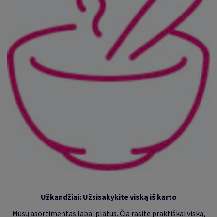
Užkandžiai: Užsisakykite viską iš karto
Mūsų asortimentas labai platus. Čia rasite praktiškai viską,