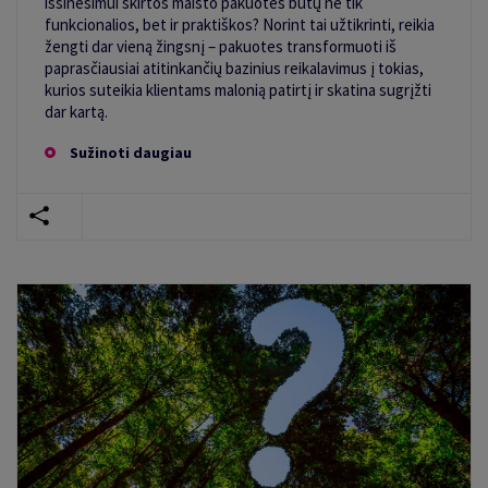
išsinešimui skirtos maisto pakuotės būtų ne tik
funkcionalios, bet ir praktiškos? Norint tai užtikrinti, reikia
žengti dar vieną žingsnį – pakuotes transformuoti iš
paprasčiausiai atitinkančių bazinius reikalavimus į tokias,
kurios suteikia klientams malonią patirtį ir skatina sugrįžti
dar kartą.
Sužinoti daugiau