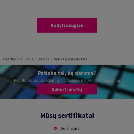
Rodyti daugiau
Pagrindinis
Mūsų verslas
Maisto pakuotės
Patinka tai, ką darome?
Registruokitės, norėdami gauti daugiau naujienų bei pasiūlymų
Sukurti profilį
Mūsų sertifikatai
Sertifikatai