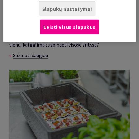
Slapukų nustatymai
PARDUOTUVĖS IR KRAUTUVĖLĖS
Kas kuria sėkmingą parduotuvės patirtį? Prekės ženklas?
Leisti visus slapukus
Išskirtinė ir draugiška aplinkai pakuotė? Puikūs
išsinešimo pasirinkimai? Mes sakome – kam tenkintis tik
vienu, kai galima suspindėti visose srityse?
Sužinoti daugiau