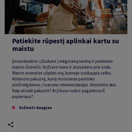
Patiekite rūpestį aplinkai kartu su
maistu
Įsivaizduokite: užsukate į mėgstamą kavinę ir pasiimate
maisto išsinešti. Grįžtate namo ir atsisėdate prie stalo.
Maisto aromatas užpildo orą, burnoje susikaupia seilės.
Atidarote pakuotę, kurią restoranas pasirinko
atsižvelgdamas į tvarumo rekomendacijas. Atmerkite akis.
Kaip atrodė pakuotė? Ar ji buvo ruda ir pagaminta iš
popieriaus?
Sužinoti daugiau