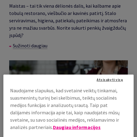
Maistas – tai tik viena dėlionės dalis, kai kalbame apie
tobulą restorano, viešbučio ar kavinės patirtį.
Stalo
serviravimas, higiena, patiekalų pateikimas ir atmosfera
yra ne mažiau svarbūs.
Norite sukurti penkių žvaigždučių
įspūdį?
Sužinoti daugiau
Atsisakyti visų
Naudojame slapukus, kad svetainė veiktų tinkamai,
suasmenintų turinį bei skelbimus, teiktų socialinės
medijos funkcijas ir analizuotų srautą. Taip pat
dalijamės informacija apie tai, kaip naudojatės mūsų
svetaine, su savo socialinės medijos, reklamavimo ir
analizės partneriais.
Daugiau informacijos