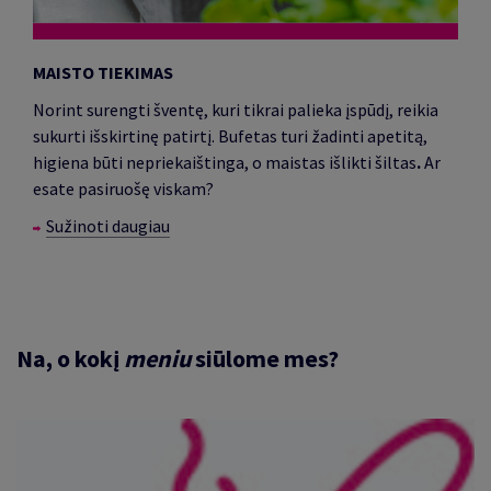
MAISTO TIEKIMAS
Norint surengti šventę, kuri tikrai palieka įspūdį, reikia
sukurti išskirtinę patirtį.
Bufetas turi žadinti apetitą,
higiena būti nepriekaištinga, o maistas išlikti šiltas
.
Ar
esate pasiruošę viskam?
Sužinoti daugiau
Na, o kokį
meniu
siūlome mes?