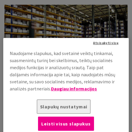
IAUSIŲ STANDARTŲ
NO CENTRAS
RITIS
Atsisakyti visų
Naudojame slapukus, kad svetainė veiktų tinkamai,
suasmenintų turinį bei skelbimus, teiktų socialinės
medijos funkcijas ir analizuotų srautą. Taip pat
dalijamės informacija apie tai, kaip naudojatės mūsų
svetaine, su savo socialinės medijos, reklamavimo ir
analizės partneriais.
Daugiau informacijos
„Antalio" grupės trumpa apžvalga
Sužinokite daugiau
Slapukų nustatymai
Leisti visus slapukus