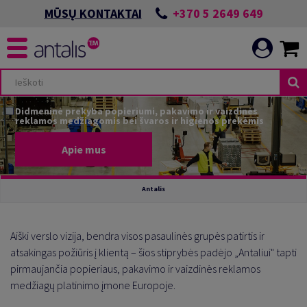
+370 5 2649 649
MŪSŲ KONTAKTAI
Didmeninė prekyba popieriumi, pakavimo ir vaizdinės
AS
IGOJIMAI
reklamos medžiagomis bei švaros ir higienos prekėmis
Apie mus
Antalis
ĖS
AKINGUS POKYČIUS
Aiški verslo vizija, bendra visos pasaulinės grupės patirtis ir
MAI
ARIAU
atsakingas požiūris į klientą – šios stiprybės padėjo „Antaliui" tapti
pirmaujančia popieriaus, pakavimo ir vaizdinės reklamos
medžiagų platinimo įmone Europoje.
GRAFIJAI
UOMENE