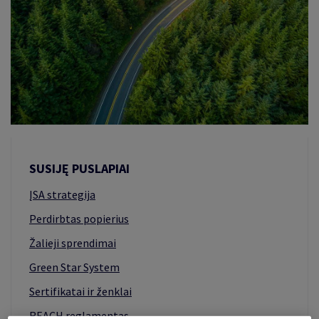
IAUSIŲ STANDARTŲ
NO CENTRAS
RITIS
SUSIJĘ PUSLAPIAI
ĮSA strategija
Perdirbtas popierius
Žalieji sprendimai
Green Star System
Sertifikatai ir ženklai
REACH reglamentas