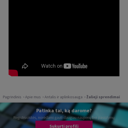
Pagrindinis
Apie mus
Antalis ir aplinkosauga
Žalieji sprendimai
Patinka tai, ką darome?
Registruokitės, norėdami gauti daugiau naujienų bei pasiūlymų
Sukurti profilį