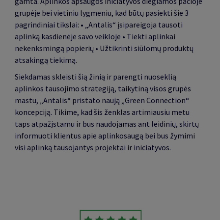
gamta. Aplinkos apsaugos iniciatyvos diegiamos pačioje
grupėje bei vietiniu lygmeniu, kad būtų pasiekti šie 3
pagrindiniai tikslai: • „Antalis“ įsipareigoja tausoti
aplinką kasdienėje savo veikloje • Tiekti aplinkai
nekenksmingą popierių • Užtikrinti siūlomų produktų
atsakingą tiekimą.
Siekdamas skleisti šią žinią ir parengti nuoseklią
aplinkos tausojimo strategiją, taikytiną visos grupės
mastu, „Antalis“ pristato naują „Green Connection“
koncepciją. Tikime, kad šis ženklas artimiausiu metu
taps atpažįstamu ir bus naudojamas ant leidinių, skirtų
informuoti klientus apie aplinkosaugą bei bus žymimi
visi aplinką tausojantys projektai ir iniciatyvos.