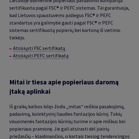
Lietuvoje didmeninė popieriaus pardavimo kompanija
sertifikuota pagal FSC® ir PEFC sistemas. Tai garantuoja,
kad Lietuvos spaustuvėms įsidiegus FSC® ir PEFC
standartus yra galimybė gauti pagal FSC® ir PEFC
sistemas sertifikuotą popierių bei kartoną iš vietinio
tiekėjo.
Atsisiųsti FSC sertifikatą
Atsisiųsti PEFC sertifikatą
Mitai ir tiesa apie popieriaus daromą
įtaką aplinkai
Iš graikų kalbos kilęs žodis „mitas“ reiškia pasakojimą,
padavimą, kolektyvinį liaudies fantazijos kūrinį. Tokių
visuomenės fantazijos kūrinių turime ir apie miškus bei
popieriaus pramonę. Jie gali atsirasti dėl įvairių
priežasčių – klaidinančios, o kartais tiesiog tendencingos