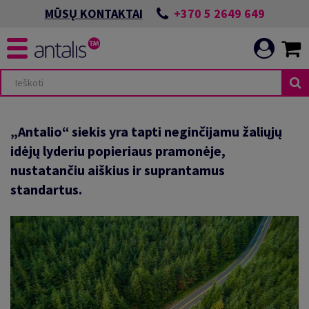
+370 5 2649 649
MŪSŲ KONTAKTAI
AS
IGOJIMAI
„Antalio“ siekis yra tapti neginčijamu žaliųjų
idėjų lyderiu popieriaus pramonėje,
nustatančiu aiškius ir suprantamus
standartus.
ĖS
AKINGUS POKYČIUS
MAI
ARIAU
GRAFIJAI
UOMENE