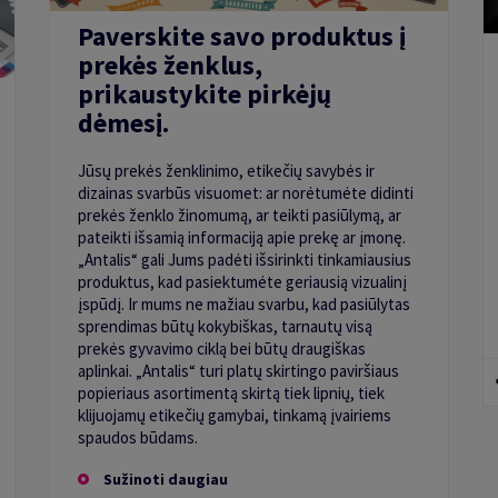
Paverskite savo produktus į
prekės ženklus,
prikaustykite pirkėjų
dėmesį.
Jūsų prekės ženklinimo, etikečių savybės ir
dizainas svarbūs visuomet: ar norėtumėte didinti
prekės ženklo žinomumą, ar teikti pasiūlymą, ar
pateikti išsamią informaciją apie prekę ar įmonę.
„Antalis“ gali Jums padėti išsirinkti tinkamiausius
produktus, kad pasiektumėte geriausią vizualinį
įspūdį. Ir mums ne mažiau svarbu, kad pasiūlytas
sprendimas būtų kokybiškas, tarnautų visą
prekės gyvavimo ciklą bei būtų draugiškas
aplinkai. „Antalis“ turi platų skirtingo paviršiaus
popieriaus asortimentą skirtą tiek lipnių, tiek
klijuojamų etikečių gamybai, tinkamą įvairiems
spaudos būdams.
Sužinoti daugiau