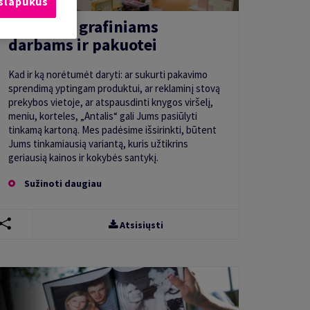
 slapukus
Kartonas grafiniams
darbams ir pakuotei
Kad ir ką norėtumėt daryti: ar sukurti pakavimo
sprendimą yptingam produktui, ar reklaminį stovą
prekybos vietoje, ar atspausdinti knygos viršelį,
meniu, korteles, „Antalis“ gali Jums pasiūlyti
tinkamą kartoną. Mes padėsime išsirinkti, būtent
Jums tinkamiausią variantą, kuris užtikrins
geriausią kainos ir kokybės santykį.
Sužinoti daugiau
Atsisiųsti