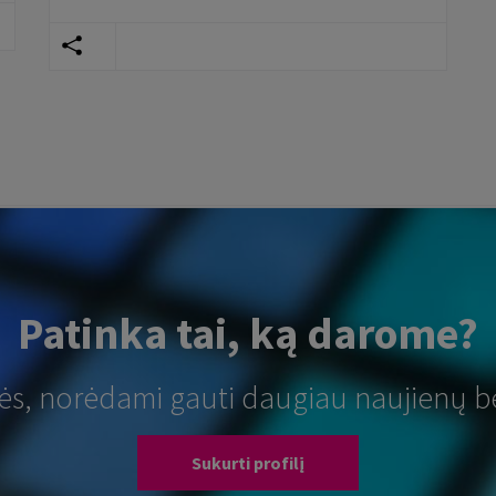
Patinka tai, ką darome?
tės, norėdami gauti daugiau naujienų b
Sukurti profilį