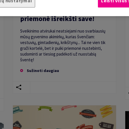
kų nustatymai
Leisti visus
Sveikinimo atvirukas – puiki
priemonė išreikšti save!
Sveikinimo atvirukai neatsiejami nuo svarbiausių
mūsų gyvenimo akimirkų, kurias švenčiam:
vestuvių, gimtadienių, krikštynų... Tai ne vien tik
graži kortelė, bet ir puiki priemonė nustebinti,
sudominti ar tiesiog padėkoti už nuostabią
šventę!
Sužinoti daugiau