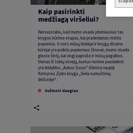
Slapu
Kaip pasirinkti
medžiagą viršeliui?
Nenuostabu, kad mums visada įdomiausias tas
knygos kūrimo etapas, kai pradedamas rinktis
popierius. Ir nors mūsų leidėjai ir knygų dizaino
kūrėjai yra puikūs popieriaus žinovai, mums visada
glosto širdį, kai visgi paprašo ir mūsų pagalbos.
Vienas iš tokių atvejų, kuriuo norime pasidalinti
yra leidyklos „Aukso žuvys“ išleista naujoji
Kotrynos Zylės knyga „Siela sumuštinių
dėžutėje“.
Sužinoti daugiau