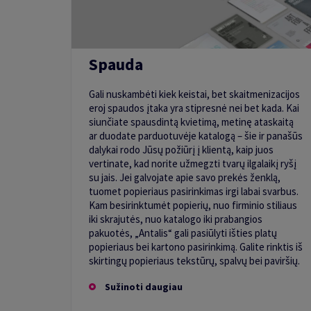
Spauda
Gali nuskambėti kiek keistai, bet skaitmenizacijos
eroj spaudos įtaka yra stipresnė nei bet kada. Kai
siunčiate spausdintą kvietimą, metinę ataskaitą
ar duodate parduotuvėje katalogą – šie ir panašūs
dalykai rodo Jūsų požiūrį į klientą, kaip juos
vertinate, kad norite užmegzti tvarų ilgalaikį ryšį
su jais. Jei galvojate apie savo prekės ženklą,
tuomet popieriaus pasirinkimas irgi labai svarbus.
Kam besirinktumėt popierių, nuo firminio stiliaus
iki skrajutės, nuo katalogo iki prabangios
pakuotės, „Antalis“ gali pasiūlyti išties platų
popieriaus bei kartono pasirinkimą. Galite rinktis iš
skirtingų popieriaus tekstūrų, spalvų bei paviršių.
Sužinoti daugiau