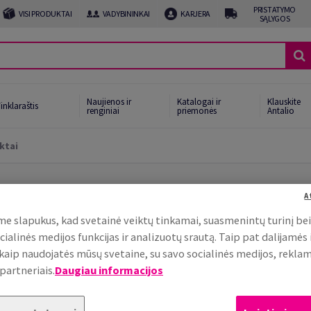
PRISTATYMO
VISI PRODUKTAI
VADYBININKAI
KARJERA
SĄLYGOS
Naujienos ir
Katalogai ir
Klauskite
inklaraštis
renginiai
priemonės
Antalio
ktai
A
 Medžiagos poligrafijai | 
e slapukus, kad svetainė veiktų tinkamai, suasmenintų turinį be
cialinės medijos funkcijas ir analizuotų srautą. Taip pat dalijamės
, kaip naudojatės mūsų svetaine, su savo socialinės medijos, rekla
partneriais.
Daugiau informacijos