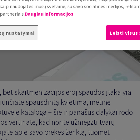
, kaip naudojatės mūsų svetaine, su savo socialinės medijos, rekla
partneriais.
Daugiau informacijos
kų nustatymai
Leisti visus
, bet skaitmenizacijos eroj spaudos įtaka yra
siunčiate spausdintą kvietimą, metinę
tuvėje katalogą – šie ir panašūs dalykai rodo
juos vertinate, kad norite užmegzti tvarų
alvojate apie savo prekės ženklą, tuomet