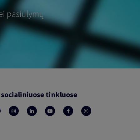
ei pasiūlymų
socialiniuose tinkluose