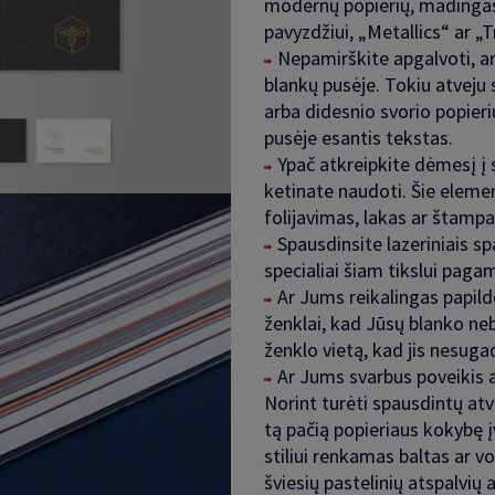
modernų popierių, madingas 
pavyzdžiui, „Metallics“ ar 
Nepamirškite apgalvoti, ar
blankų pusėje. Tokiu atveju 
arba didesnio svorio popieri
pusėje esantis tekstas.
Ypač atkreipkite dėmesį į 
ketinate naudoti. Šie element
folijavimas, lakas ar štamp
Spausdinsite lazeriniais sp
specialiai šiam tikslui paga
Ar Jums reikalingas papil
ženklai, kad Jūsų blanko ne
ženklo vietą, kad jis nesug
Ar Jums svarbus poveikis a
Norint turėti spausdintų at
tą pačią popieriaus kokybę 
stiliui renkamas baltas ar vo
šviesių pastelinių atspalvių 