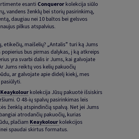
ortimente esanti
Conqueror
kolekcija siūlo
rų, vandens ženklų bei storių pasirinkimą,
ntą, daugiau nei 10 baltos bei gelsvos
 naujus pilkus atspalvius.
ų, etikečių, maišelių? „Antalis” turi ką Jums
s popierius bus pirmas dalykas, į ką atkreips
rius yra svarbi dalis ir Jums, kai galvojate
r Jums reiktų vos kelių pakuočių
du, ar galvojate apie didelį kiekį, mes
asiūlyti.
s
Keaykolour
kolekcija Jūsų pakuotė išsiskirs
iršiumi. O 48-ių spalvų pasirinkimas leis
ekės ženklą atspindinčią spalvą. Net jei Jums
abangiai atrodančių pakuočių, kurias
būdu, plačiam
Keaykolour
kolekcijos
inei spaudai skirtus formatus.