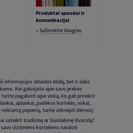
Produktai spaudai ir
komunikacijai
Sužinokite daugiau
 iš informacijos sklaidos būdų, bet ir dalis
kumo. Kai galvojate apie savo prekės
 turite pagalvoti apie viską, ko gali prireikti:
 blankai, aplankai, padėkos kortelės, vokai,
 reikiamą popierių, turite atkreipti dėmesį:
i suteikti tradicinę ar šiuolaikinę išvaizdą?
 savo vizitinėms kortelėms naudoti