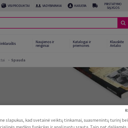
PRISTATYMO
VISI PRODUKTAI
VADYBININKAI
KARJERA
SĄLYGOS
Naujienos ir
Katalogai ir
Klauskite
inklaraštis
renginiai
priemonės
Antalio
tai
Spauda
A
US
e slapukus, kad svetainė veiktų tinkamai, suasmenintų turinį be
cialinės medijos funkcijas ir analizuotų srautą. Taip pat dalijamės