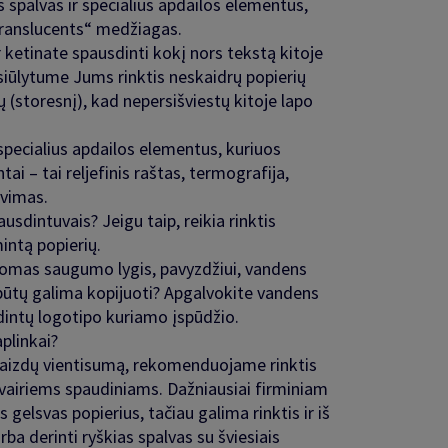
spalvas ir specialius apdailos elementus,
„Translucents“ medžiagas.
 ketinate spausdinti kokį nors tekstą kitoje
siūlytume Jums rinktis neskaidrų popierių
ų (storesnį), kad nepersišviestų kitoje lapo
specialius apdailos elementus, kuriuos
ai – tai reljefinis raštas, termografija,
avimas.
ausdintuvais? Jeigu taip, reikia rinktis
mintą popierių.
domas saugumo lygis, pavyzdžiui, vandens
būtų galima kopijuoti? Apgalvokite vandens
adintų logotipo kuriamo įspūdžio.
plinkai?
vaizdų vientisumą, rekomenduojame rinktis
įvairiems spaudiniams. Dažniausiai firminiam
s gelsvas popierius, tačiau galima rinktis ir iš
arba derinti ryškias spalvas su šviesiais