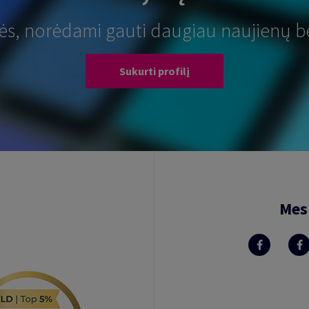
tės, norėdami gauti daugiau naujienų b
Sukurti profilį
Mes 