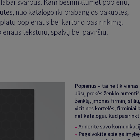
i labai svarbus. Kam besirinktumėt popierių,
ajutės, nuo katalogo iki prabangios pakuotės,
es platų popieriaus bei kartono pasirinkimą.
pieriaus tekstūrų, spalvų bei paviršių.
Popierius – tai ne tik vienas
Jūsų prekės ženklo autentiš
ženklą, įmonės firminį stilių,
vizitinės kortelės, firminiai
net katalogai. Kad pasirinkti
Ar norite savo komunikacija
Pagalvokite apie galimybę