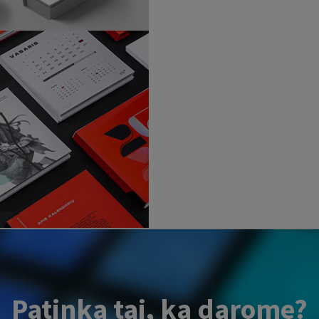
Patinka tai, ką darome?