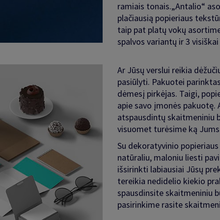
ramiais tonais.„Antalio“ as
plačiausią popieriaus tekstū
taip pat platų vokų asortime
spalvos variantų ir 3 visiškai
Ar Jūsų verslui reikia dėžuči
pasiūlyti. Pakuotei parinkta
dėmesį pirkėjas. Taigi, popie
apie savo įmonės pakuotę. A
atspausdintų skaitmeniniu bū
visuomet turėsime ką Jums p
Su dekoratyvinio popieriau
natūraliu, maloniu liesti pav
išsirinkti labiausiai Jūsų pr
tereikia nedidelio kiekio pr
spausdinsite skaitmeniniu 
pasirinkime rasite skaitmen