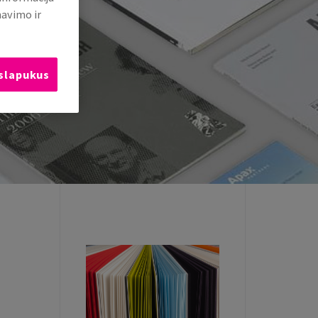
mavimo ir
 slapukus