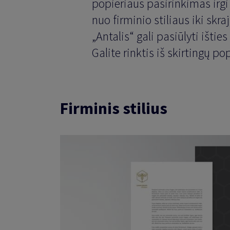
popieriaus pasirinkimas irg
nuo firminio stiliaus iki skr
„Antalis“ gali pasiūlyti išti
Galite rinktis iš skirtingų po
Firminis stilius