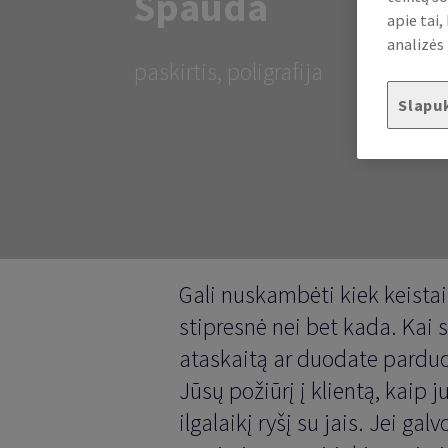
Spauda
apie tai
analizės 
paskirtis, poligrafija
Slapu
Gali nuskambėti kiek keistai
stipresnė nei bet kada. Kai 
ataskaitą ar duodate parduo
Jūsų požiūrį į klientą, kaip 
ilgalaikį ryšį su jais. Jei g