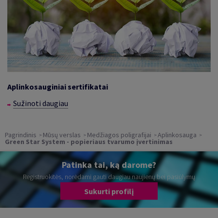
Aplinkosauginiai sertifikatai
Sužinoti daugiau
Pagrindinis
Mūsų verslas
Medžiagos poligrafijai
Aplinkosauga
Green Star System - popieriaus tvarumo įvertinimas
Patinka tai, ką darome?
Registruokitės, norėdami gauti daugiau naujienų bei pasiūlymų
Sukurti profilį