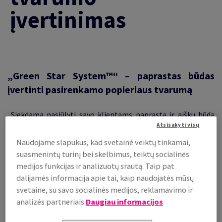
įvertinimas
„Green Star System™“ – paprastas būdas
įvertinti pasirenkamo popieriaus tvarumą
Siekdama pasiūlyti savo klientams paprastą ir aiškų būdą
Atsisakyti visų
sužinoti kiekvieno popieriaus tvarumo lygį, „Antalis“ 2014 m.
sukūrė „Green Star System™“ – gerai žinomą tvarumo
Naudojame slapukus, kad svetainė veiktų tinkamai,
vertinimo sistemą, kuri leidžia klientui iš pirmo žvilgsnio
suasmenintų turinį bei skelbimus, teiktų socialinės
suprasti mūsų popieriaus aplinkosauginį kriterijų, remiantis
medijos funkcijas ir analizuotų srautą. Taip pat
suteiktomis žvaigždutėmis.
dalijamės informacija apie tai, kaip naudojatės mūsų
svetaine, su savo socialinės medijos, reklamavimo ir
analizės partneriais.
Daugiau informacijos
5 žvaigždučių vertinimo sistema