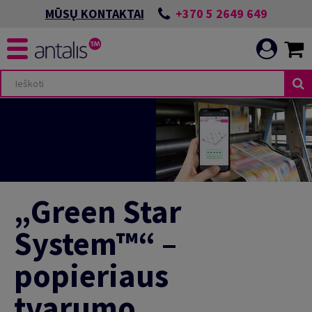
+370 5 2649 649
MŪSŲ KONTAKTAI
„Green Star
System™“ –
popieriaus
tvarumo