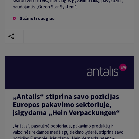
svarbu vertinti visą medžiagos gyvavimo ciklą, pavyzdžiui,
naudojantis „Green Star System“.
Sužinoti daugiau
„Antalis“ stiprina savo pozicijas
Europos pakavimo sektoriuje,
įsigydama „Hein Verpackungen“
„Antalis“, pasaulinė popieriaus, pakavimo produktų ir
vaizdinės reklamos medžiagų tiekimo lyderė, stiprina savo
pozicijas Europoje, įsigydama „Hein Verpackungen“ –