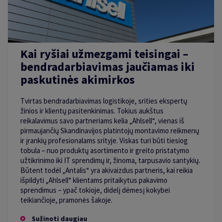
Kai ryšiai užmezgami teisingai –
bendradarbiavimas jaučiamas iki
paskutinės akimirkos
Tvirtas bendradarbiavimas logistikoje, srities ekspertų
žinios ir klientų pasitenkinimas. Tokius aukštus
reikalavimus savo partneriams kelia „Ahlsell“, vienas iš
pirmaujančių Skandinavijos platintojų montavimo reikmenų
ir įrankių profesionalams srityje. Viskas turi būti tiesiog
tobula – nuo produktų asortimento ir greito pristatymo
užtikrinimo iki IT sprendimų ir, žinoma, tarpusavio santykių.
Būtent todėl „Antalis“ yra akivaizdus partneris, kai reikia
išpildyti „Ahlsell“ klientams pritaikytus pakavimo
sprendimus – ypač tokioje, didelį dėmesį kokybei
teikiančioje, pramonės šakoje.
Sužinoti daugiau