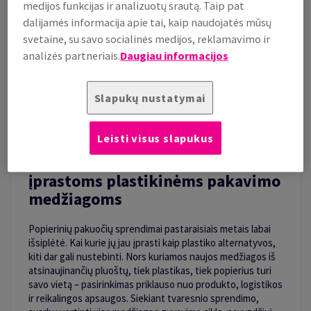
medijos funkcijas ir analizuotų srautą. Taip pat
dalijamės informacija apie tai, kaip naudojatės mūsų
svetaine, su savo socialinės medijos, reklamavimo ir
analizės partneriais.
Daugiau informacijos
Slapukų nustatymai
Leisti visus slapukus
8 popierinės alternatyvos
įprastoms plastikinėms pakavimo
medžiagoms
Popierinių pakuočių sprendimai pastaraisiais metais labai
išsiplėtė. Kai kurie jų jau įprasti kaip plastiko alternatyvos,
kiti dar gali nustebinti. Nors kuriamos naujos medžiagos iš
atsinaujinančių pluoštų, tiek plastikas, tiek popierius turi
savo vietą – pasirinkimas priklauso nuo produkto, logistikos
ir reikalingos apsaugos. Siekiant tvaresnio sprendimo,