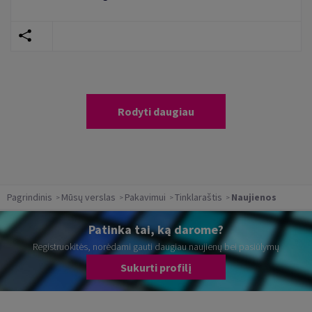
Rodyti daugiau
Pagrindinis
Mūsų verslas
Pakavimui
Tinklaraštis
Naujienos
Patinka tai, ką darome?
Registruokitės, norėdami gauti daugiau naujienų bei pasiūlymų
Sukurti profilį