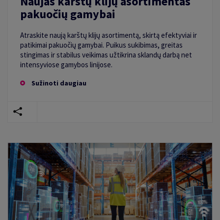
Naujas karštų klijų asortimentas
pakuočių gamybai
Atraskite naują karštų klijų asortimentą, skirtą efektyviai ir
patikimai pakuočių gamybai. Puikus sukibimas, greitas
stingimas ir stabilus veikimas užtikrina sklandų darbą net
intensyviose gamybos linijose.
Sužinoti daugiau