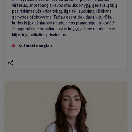
viršelius, ar prabangią kavos staliuko knygą, geriausių klijų
pasirinkimas užtikrina tvirtą, ilgalaikį sukibimą, išlaikant
gamybos efektyvumą. Tačiau esant tiek daug klijų rūšių,
kurios iš jų dažniausiai naudojamos pramonėje – ir kodėl?
Panagrinėkime populiariausius knygų įrišime naudojamus
klijus ir jų unikalius privalumus.
Sužinoti daugiau