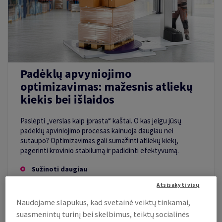
Padėklų apvyniojimo
optimizavimas: mažesnis atliekų
kiekis bei išlaidos
Paslėpti „verslas kaip įprasta“ kaštai. O kas jeigu jūsų
padėklų apviniojimo procesas kainuoja daugiau nei
sutaupo? Optimizavimas gali sumažinti atliekų kiekį,
pagerinti krovinio stabilumą ir padidinti efektyvumą.
Sužinoti daugiau
Atsisakyti visų
Naudojame slapukus, kad svetainė veiktų tinkamai,
suasmenintų turinį bei skelbimus, teiktų socialinės