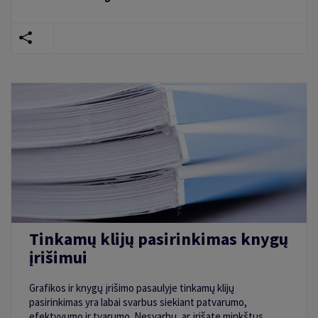
Tinkamų klijų pasirinkimas knygų
įrišimui
Grafikos ir knygų įrišimo pasaulyje tinkamų klijų
pasirinkimas yra labai svarbus siekiant patvarumo,
efektyvumo ir tvarumo. Nesvarbu, ar įrišate minkštus