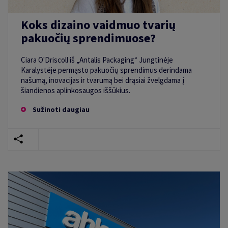
Koks dizaino vaidmuo tvarių
pakuočių sprendimuose?
Ciara O'Driscoll iš „Antalis Packaging“ Jungtinėje
Karalystėje permąsto pakuočių sprendimus derindama
našumą, inovacijas ir tvarumą bei drąsiai žvelgdama į
šiandienos aplinkosaugos iššūkius.
Sužinoti daugiau