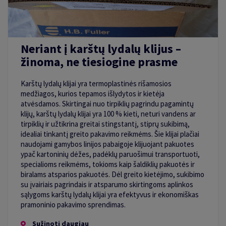
Neriant į karštų lydalų klijus –
žinoma, ne tiesiogine prasme
Karštų lydalų klijai yra termoplastinės rišamosios
medžiagos, kurios tepamos išlydytos ir kietėja
atvėsdamos. Skirtingai nuo tirpiklių pagrindu pagamintų
klijų, karštų lydalų klijai yra 100 % kieti, neturi vandens ar
tirpiklių ir užtikrina greitai stingstantį, stiprų sukibimą,
idealiai tinkantį greito pakavimo reikmėms. Šie klijai plačiai
naudojami gamybos linijos pabaigoje klijuojant pakuotes
ypač kartoninių dėžes, padėklų paruošimui transportuoti,
specialioms reikmėms, tokioms kaip šaldiklių pakuotės ir
biralams atsparios pakuotės. Dėl greito kietėjimo, sukibimo
su įvairiais pagrindais ir atsparumo skirtingoms aplinkos
sąlygoms karštų lydalų klijai yra efektyvus ir ekonomiškas
pramoninio pakavimo sprendimas.
Sužinoti daugiau