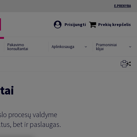
E.PREKYBA
Prisijungti
Prekių krepšelis
Pakavimo
Pramoniniai
Aplinkosauga
konsultantai
klijai
Uždaryti
Uždaryti
tai
rslo procesų valdyme
us, bet ir paslaugas.