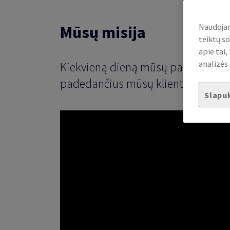
Naudojam
Mūsų misija
teiktų so
apie tai
analizės 
Kiekvieną dieną mūsų patirtis ir į
padedančius mūsų klientams susidoro
Slapu