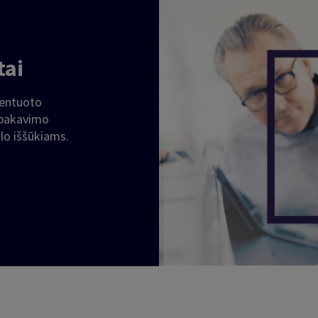
tai
rientuoto
 pakavimo
lo iššūkiams.