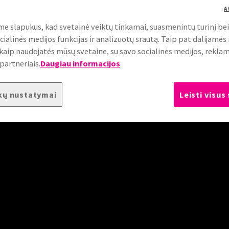
A
e slapukus, kad svetainė veiktų tinkamai, suasmenintų turinį be
cialinės medijos funkcijas ir analizuotų srautą. Taip pat dalijamės
, kaip naudojatės mūsų svetaine, su savo socialinės medijos, rekla
partneriais.
Daugiau informacijos
 klientą orientuotas požiūris skatina mus kurti
ti su pakavimo iššūkiais ir viršyti išsikeltus t
kų nustatymai
Leisti visus