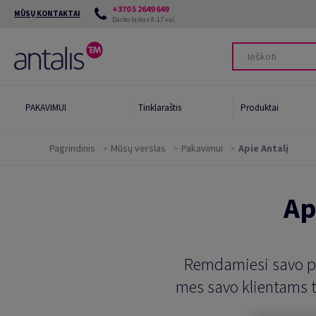
+370 5 2649 649
MŪSŲ KONTAKTAI
Darbo laikas 8-17 val.
PAKAVIMUI
Tinklaraštis
Produktai
Pagrindinis
Mūsų verslas
Pakavimui
Apie Antalį
Pramoniniai
Mūsų aplinkosaugos įrankiai
Poligr
klijai
Ap
Green Star System
Maist
Green Card
Pakav
Tvarūs sprendimai
Paku
Remdamiesi savo pat
mes savo klientams t