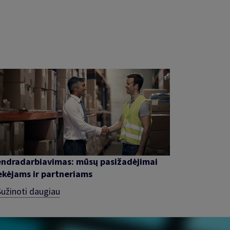
ndradarbiavimas: mūsų pasižadėjimai
ekėjams ir partneriams
Sužinoti daugiau