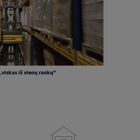
„
viskas iš vienų rankų"