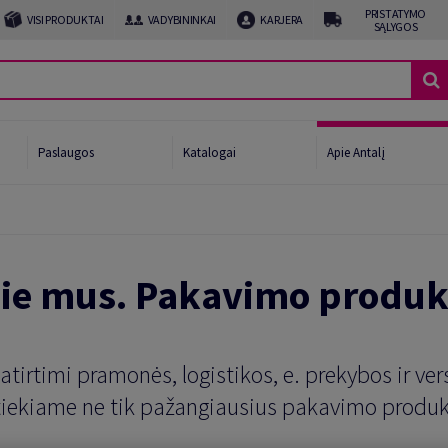
PRISTATYMO
VISI PRODUKTAI
VADYBININKAI
KARJERA
SĄLYGOS
Paslaugos
Katalogai
Apie Antalį
afijai
ie mus. Pakavimo produk
ui ir gėrimams
imo linijos pabaiga
očių gamintojams
irtimi pramonės, logistikos, e. prekybos ir ve
iekiame ne tik pažangiausius pakavimo produkt