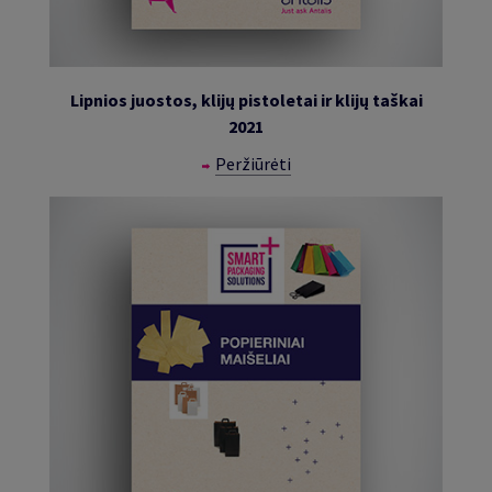
Lipnios juostos, klijų pistoletai ir klijų taškai
2021
Peržiūrėti