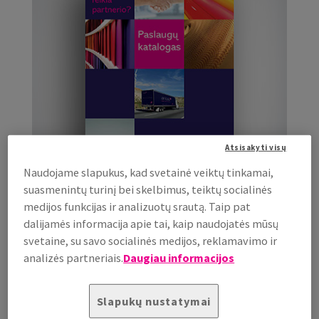
Atsisakyti visų
Naudojame slapukus, kad svetainė veiktų tinkamai,
suasmenintų turinį bei skelbimus, teiktų socialinės
medijos funkcijas ir analizuotų srautą. Taip pat
dalijamės informacija apie tai, kaip naudojatės mūsų
Paslaugų katalogas
svetaine, su savo socialinės medijos, reklamavimo ir
2026
analizės partneriais.
Daugiau informacijos
Peržiūrėti
Slapukų nustatymai