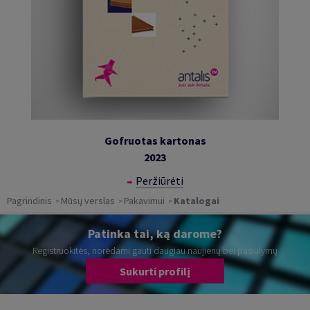
Gofruotas kartonas
2023
Peržiūrėti
Pagrindinis
Mūsų verslas
Pakavimui
Katalogai
Patinka tai, ką darome?
Registruokitės, norėdami gauti daugiau naujienų bei pasiūlymų
Sukurti profilį