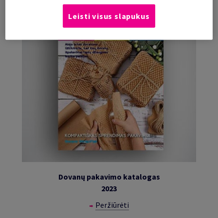
Leisti visus slapukus
Dovanų pakavimo katalogas
2023
Peržiūrėti