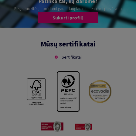
Patinka tai, ką darome?
Registruokitės, norėdami gauti daugiau naujienų bei pasiūlymų
Sukurti profilį
Mūsų sertifikatai
Sertifikatai