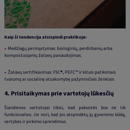
Kaip ši tendencija atsispindi praktikoje
:
Medžiagų permąstymas: biologinių, perdirbamų arba
kompostuojamų
žaliavų panaudojimas.
Žaliavų sertifikavimas: FSC®, PEFC™ ir kitais patikimais
tvarumą ar socialinę atsakomybę pažyminčiais ženklais
4.
Prisitaikymas prie vartotojų lūkesčių
Šiandienos vartotojai tikisi, kad pakuotės bus ne tik
funkcionalios. Jie nori, kad jos atspindėtų jų gyvenimo būdą,
vertybes ir
pirkimo sprendimus.