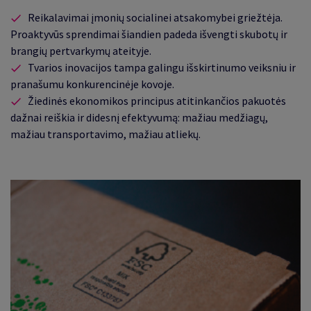
Reikalavimai įmonių socialinei atsakomybei griežtėja.
Proaktyvūs sprendimai šiandien padeda išvengti skubotų ir
brangių pertvarkymų ateityje.
Tvarios inovacijos tampa galingu išskirtinumo veiksniu ir
pranašumu konkurencinėje kovoje.
Žiedinės ekonomikos principus atitinkančios pakuotės
dažnai reiškia ir didesnį efektyvumą: mažiau medžiagų,
mažiau transportavimo, mažiau atliekų.