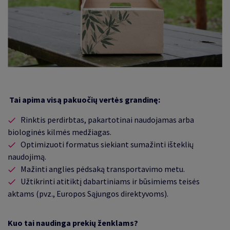
Tai apima visą pakuočių vertės grandinę
:
Rinktis perdirbtas, pakartotinai naudojamas arba
biologinės kilmės medžiagas.
Optimizuoti formatus siekiant sumažinti išteklių
naudojimą.
Mažinti anglies pėdsaką transportavimo metu.
Užtikrinti atitiktį dabartiniams ir būsimiems teisės
aktams (pvz., Europos Sąjungos direktyvoms).
Kuo tai naudinga prekių ženklams?