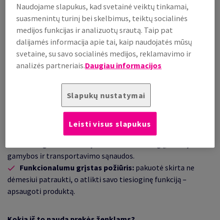
Naudojame slapukus, kad svetainė veiktų tinkamai,
suasmenintų turinį bei skelbimus, teiktų socialinės
medijos funkcijas ir analizuotų srautą. Taip pat
dalijamės informacija apie tai, kaip naudojatės mūsų
svetaine, su savo socialinės medijos, reklamavimo ir
analizės partneriais.
Daugiau informacijos
Slapukų nustatymai
Kas skatina šią tendenciją:
Rūpinimasis
aplinkosauga
Leisti visus slapukus
Vartotojų
pasirinkimai
Pelningumas:
naudojant mažiau medžiagų, mažėja
gamybos ir transportavimo sąnaudos.
Funkcionalumu
grįstas požiūris
:
pakuotė skirta ne
dėmesiui patraukti, o atlikti savo tiesioginę funkciją –
apsaugoti produktą.
Kokia iš to nauda prekės ženklams?