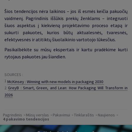
Šios tendencijos nėra laikinos – jos iš esmės keičia pakuočių
vaidmenį. Pagrindinis iššūkis prekių ženklams – integruoti
šiuos aspektus į kiekvieną projektavimo proceso etapą ir
sukurti pakuotes, kurios būtų aktualesnės, tvaresnės,
efektyvesnės ir atitiktų šiuolaikinio vartotojo lūkesčius.
Pasikalbėkite su mūsų ekspertais ir kartu pradėkime kurti
rytojaus pakuotes jau šiandien.
SOURCES :
1
M
cKinsey : Winning with new models in packaging 2030
2
GreyB : Smart, Green, and Lean: How Packaging Will Transform in
2026
Pagrindinis
Mūsų verslas
Pakavimui
Tinklaraštis
Naujienos
4 pakavimo tendencijos