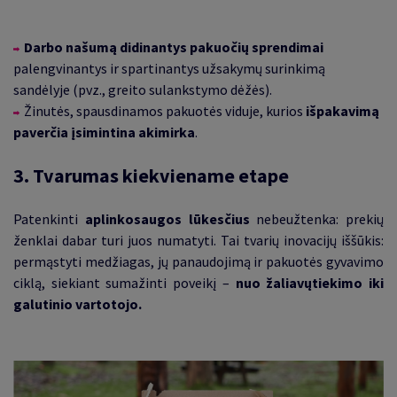
Darbo našumą didinantys pakuočių sprendimai
palengvinantys ir spartinantys užsakymų surinkimą
sandėlyje (pvz., greito sulankstymo dėžės).
Žinutės, spausdinamos pakuotės viduje, kurios
išpakavimą
paverčia įsimintina akimirka
.
3. Tvarumas kiekviename etape
Patenkinti
aplinkosaugos lūkesčius
nebeužtenka: prekių
ženklai dabar turi juos numatyti. Tai tvarių inovacijų iššūkis:
permąstyti medžiagas, jų panaudojimą ir pakuotės gyvavimo
ciklą, siekiant sumažinti poveikį –
nuo žaliavų​​tiekimo iki
galutinio vartotojo.