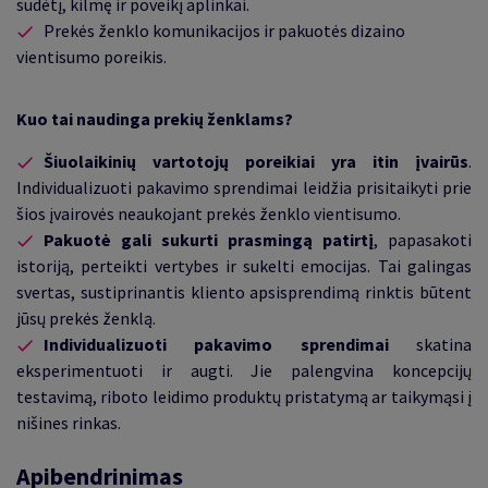
sudėtį, kilmę ir poveikį aplinkai.
Prekės ženklo komunikacijos ir pakuotės dizaino
vientisumo poreikis.
Kuo tai naudinga prekių ženklams?
Šiuolaikinių vartotojų poreikiai yra itin įvairūs
.
Individualizuoti pakavimo sprendimai leidžia prisitaikyti prie
šios įvairovės neaukojant prekės ženklo vientisumo.
Pakuotė gali sukurti prasmingą patirtį
, papasakoti
istoriją, perteikti vertybes ir sukelti emocijas. Tai galingas
svertas, sustiprinantis kliento apsisprendimą rinktis būtent
jūsų prekės ženklą.
Individualizuoti pakavimo sprendimai
skatina
eksperimentuoti ir augti. Jie palengvina koncepcijų
testavimą, riboto leidimo produktų pristatymą ar taikymąsi į
nišines rinkas.
Apibendrinimas