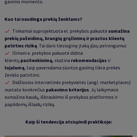
gavimo momento.
Kuo tai naudinga prekių ženklams?
Tinkamai suprojektuota el. prekybos pakuotė
sumažina
prekių pažeidimų, brangių grąžinimų ir prastos klientų
patirties riziką
. Tai daro tiesioginę įtaką jūsų pelningumui.
Išmani e. prekybos pakuotė didina
klientų
pasitenkinimą
, skatina
rekomendacijas
ir
lojalumą
, taip
paversdama siuntos gavimą tikra prekės
ženklo patirtimi.
Didžiosios internetinės prekyvietės (angl. marketplaces)
nustato konkrečius
pakavimo kriterijus
. Jų laikymasis
sumažina baudų, išbraukimo iš prekybos platformos ir
papildomų išlaidų riziką.
Kaip ši tendencija atsispindi praktikoje: