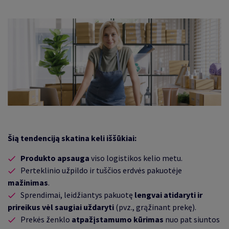
Šią tendenciją skatina keli iššūkiai:
Produkto apsauga
viso logistikos kelio metu.
Perteklinio užpildo ir tuščios erdvės pakuotėje
mažinimas
.
Sprendimai, leidžiantys pakuotę
lengvai atidaryti ir
prireikus
vėl saugiai uždaryti
(pvz., grąžinant prekę).
Prekės ženklo
atpažįstamumo kūrimas
nuo pat siuntos