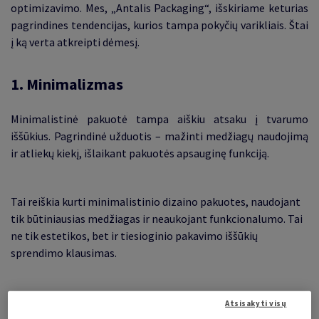
optimizavimo. Mes, „Antalis Packaging“, išskiriame keturias
pagrindines tendencijas, kurios tampa pokyčių varikliais. Štai
į ką verta atkreipti dėmesį.
1. Minimalizmas
Minimalistinė pakuotė tampa aiškiu atsaku į tvarumo
iššūkius. Pagrindinė užduotis – mažinti medžiagų naudojimą
ir atliekų kiekį, išlaikant pakuotės apsauginę funkciją.
Tai reiškia kurti minimalistinio dizaino pakuotes, naudojant
tik būtiniausias medžiagas ir neaukojant funkcionalumo. Tai
ne tik estetikos, bet ir tiesioginio pakavimo iššūkių
sprendimo klausimas.
Atsisakyti visų