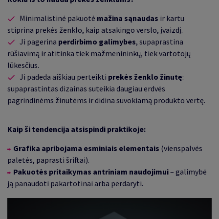
Minimalistinė pakuotė
mažina sąnaudas
ir kartu
stiprina prekės ženklo,
kaip atsakingo verslo,
įvaizdį.
Ji pagerina
perdirbimo galimybes
, supaprastina
rūšiavimą ir atitinka tiek mažmenininkų, tiek vartotojų
lūkesčius.
Ji padeda aiškiau perteikti
prekės ženklo žinutę
:
supaprastintas dizainas suteikia daugiau erdvės
pagrindinėms žinutėms ir didina suvokiamą produkto vertę.
Kaip ši tendencija atsispindi praktikoje:
Grafika
apribojama esminiais elementais
(vienspalvės
paletės, paprasti šriftai).
Pakuotės pritaikymas antriniam naudojimui
– galimybė
ją panaudoti pakartotinai arba perdaryti.