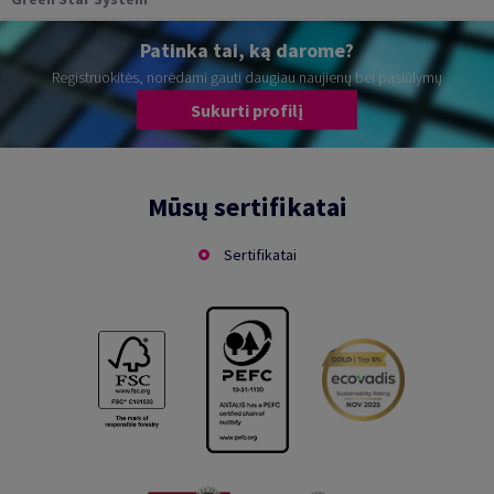
Patinka tai, ką darome?
Registruokitės, norėdami gauti daugiau naujienų bei pasiūlymų
Sukurti profilį
Mūsų sertifikatai
Sertifikatai