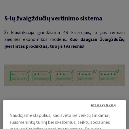
5-ių žvaigždučių vertinimo sistema
Ši klasifikacija grindžiama 4R kriterijais, o jais remiasi
žiedinės ekonomikos modelis.
Kuo daugiau žvaigždučių
įvertintas produktas, tuo jis tvaresnis!
Atsisakyti visų
Naudojame slapukus, kad svetainė veiktų tinkamai,
suasmenintų turinį bei skelbimus, teiktų socialinės
medijos funkcijas ir analizuotų srautą. Taip pat