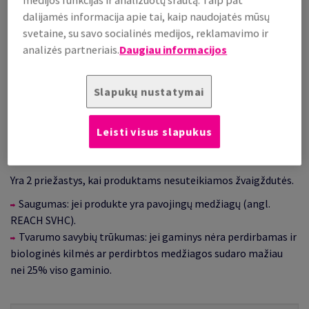
dalijamės informacija apie tai, kaip naudojatės mūsų
svetaine, su savo socialinės medijos, reklamavimo ir
analizės partneriais.
Daugiau informacijos
Slapukų nustatymai
Leisti visus slapukus
Kokie produktai neklasifikuojami
Yra 2 priežastys, kai produktams nesuteikiamos žvaigždutės.
Saugumas: jei produkte yra pavojingų medžiagų (angl.
REACH SVHC).
Tvarumo savybių trūkumas: jei gaminys nėra perdirbamas ir
biologinės kilmės ar perdirbtos medžiagos sudaro mažiau
nei 25% viso gaminio.