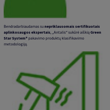
Bendradarbiaudamas su
nepriklausomais sertifikuotais
aplinkosaugos ekspertais
, „Antalis“ sukūrė aiškią
Green
Star System®
pakavimo produktų klasifikavimo
metodologiją.