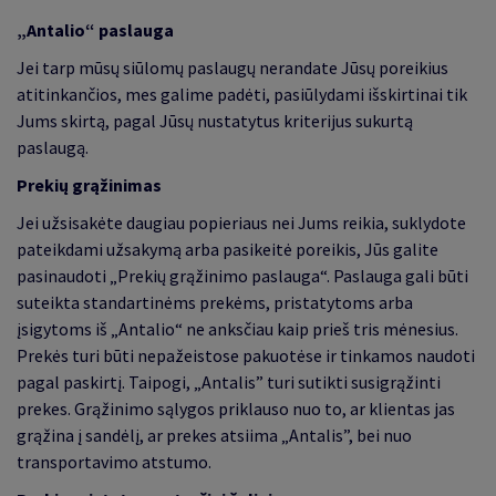
„Antalio“ paslauga
Jei tarp mūsų siūlomų paslaugų nerandate Jūsų poreikius
atitinkančios, mes galime padėti, pasiūlydami išskirtinai tik
Jums skirtą, pagal Jūsų nustatytus kriterijus sukurtą
paslaugą.
Prekių grąžinimas
Jei užsisakėte daugiau popieriaus nei Jums reikia, suklydote
pateikdami užsakymą arba pasikeitė poreikis, Jūs galite
pasinaudoti „Prekių grąžinimo paslauga“. Paslauga gali būti
suteikta standartinėms prekėms, pristatytoms arba
įsigytoms iš „Antalio“ ne anksčiau kaip prieš tris mėnesius.
Prekės turi būti nepažeistose pakuotėse ir tinkamos naudoti
pagal paskirtį. Taipogi, „Antalis” turi sutikti susigrąžinti
prekes. Grąžinimo sąlygos priklauso nuo to, ar klientas jas
grąžina į sandėlį, ar prekes atsiima „Antalis”, bei nuo
transportavimo atstumo.