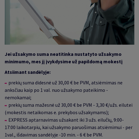
Jei užsakymo suma neatitinka nustatyto užsakymo
minimumo, mes jį įvykdysime už papildomą mokestį
Atsiimant sandėlyje:
prekių suma didesnė už 30,00 € be PVM, atsiėmimas ne
anksčiau kaip po 1 val. nuo užsakymo pateikimo -
nemokamai;
prekių suma mažesnė už 30,00 € be PVM - 3,30 €/užs. eilutei
(mokestis netaikomas e. prekybos užsakymams);
EXPRESS aptarnavimas užsakant iki 3 užs. eilučių, 9:00-
17:00 laikotarpiu, kai užsakymo paruošimas atsiėmimui - per
1val., išdavimas sandėlyje -10 min. - 6 € be PVM.