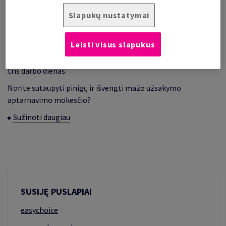
darbo dienomis iki 17.00 val.
Slapukų nustatymai
Užsakymo pateikimo terminas pirmadieniais -
penktadieniais iki 12:00 val. (viena - trys darbo dienos prieš
pristatymą).
Leisti visus slapukus
Jei prekės yra Rygos sandėlyje, jos bus pristatytos per dvi -
tris darbo dienas.
Norite sutaupyti pinigų ir išvengti mažo užsakymo
aptarnavimo mokesčio?
Sužinoti daugiau
SUSIJĘ PUSLAPIAI
easychoice