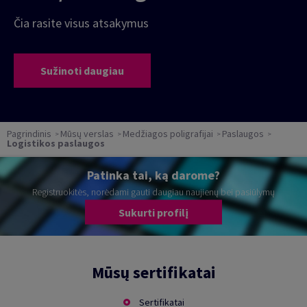
Čia rasite visus atsakymus
Sužinoti daugiau
Pagrindinis
Mūsų verslas
Medžiagos poligrafijai
Paslaugos
Logistikos paslaugos
Patinka tai, ką darome?
Registruokitės, norėdami gauti daugiau naujienų bei pasiūlymų
Sukurti profilį
Mūsų sertifikatai
Sertifikatai