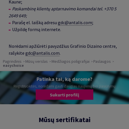
Kaune;
Paskambinę klientų aptarnavimo komandai tel. +370 5
2649 649;
Parašę el. laišką adresu
gdc@antalis.com
;
Užpildę formą internete.
Norėdami apžiūrėti pavyzdžius Grafinio Dizaino centre,
rašykite
gdc@antalis.com
.
Pagrindinis
Mūsų verslas
Medžiagos poligrafijai
Paslaugos
easychoice
Patinka tai, ką darome?
Registruokitės, norėdami gauti daugiau naujienų bei pasiūlymų
Sukurti profilį
Mūsų sertifikatai