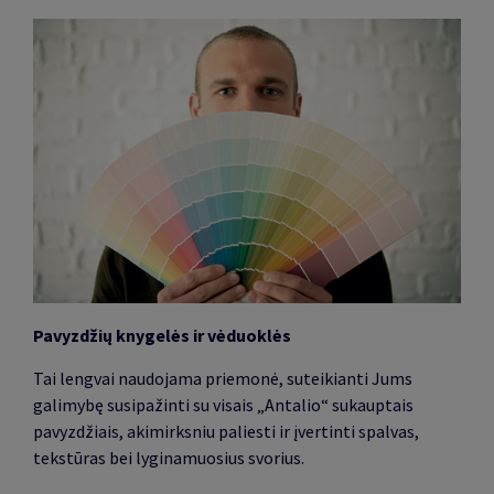
Pavyzdžių knygelės ir vėduoklės
Tai lengvai naudojama priemonė, suteikianti Jums
galimybę susipažinti su visais „Antalio“ sukauptais
pavyzdžiais, akimirksniu paliesti ir įvertinti spalvas,
tekstūras bei lyginamuosius svorius.