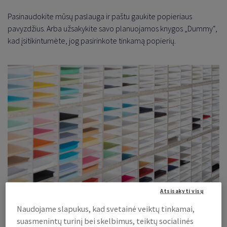
Pasinaudokite mūsų paslauga ir paštu gaukite popieriaus
pavyzdžius. Arba užsakykite savo planuojamos knygos „Dummy“,
kad įsitikintumėte, jog pasirinkote tinkamą popierių.
Atsisakyti visų
Naudojame slapukus, kad svetainė veiktų tinkamai,
suasmenintų turinį bei skelbimus, teiktų socialinės