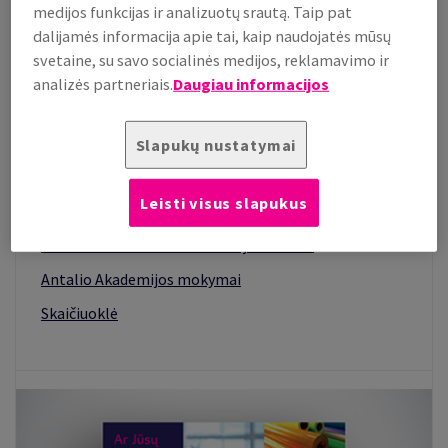
medijos funkcijas ir analizuotų srautą. Taip pat
dalijamės informacija apie tai, kaip naudojatės mūsų
SUSIJĘ PUSLAPIAI
svetaine, su savo socialinės medijos, reklamavimo ir
easyondemand
analizės partneriais.
Daugiau informacijos
Logistikos paslaugos
E. prekyba
Slapukų nustatymai
Konsultantai-ekspertai
Leisti visus slapukus
Tvarūs sprendimai
Grafinio dizaino centrai Vilniuje ir Kaune
Antalio Akademijos mokymai
Skaičiuoklė