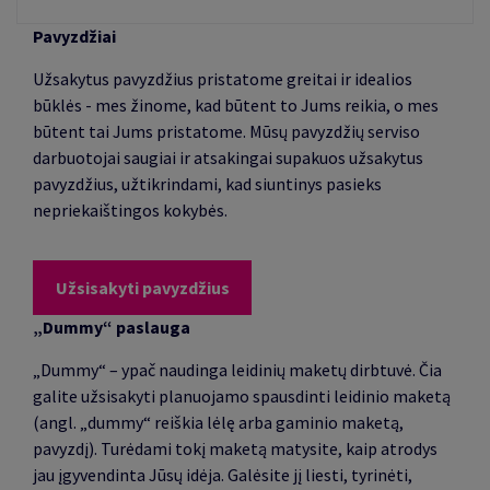
Pavyzdžiai
Užsakytus pavyzdžius pristatome greitai ir idealios
būklės - mes žinome, kad būtent to Jums reikia, o mes
būtent tai Jums pristatome. Mūsų pavyzdžių serviso
darbuotojai saugiai ir atsakingai supakuos užsakytus
pavyzdžius, užtikrindami, kad siuntinys pasieks
nepriekaištingos kokybės.
Užsisakyti pavyzdžius
„Dummy“ paslauga
„Dummy“ – ypač naudinga leidinių maketų dirbtuvė. Čia
galite užsisakyti planuojamo spausdinti leidinio maketą
(angl. „dummy“ reiškia lėlę arba gaminio maketą,
pavyzdį). Turėdami tokį maketą matysite, kaip atrodys
jau įgyvendinta Jūsų idėja. Galėsite jį liesti, tyrinėti,