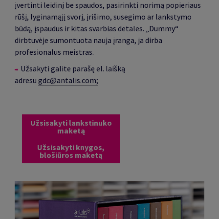
įvertinti leidinį be spaudos, pasirinkti norimą popieriaus
rūšį, lyginamąjį svorį, įrišimo, susegimo ar lankstymo
būdą, įspaudus ir kitas svarbias detales. „Dummy“
dirbtuvėje sumontuota nauja įranga, ja dirba
profesionalus meistras.
Užsakyti galite parašę el. laišką
adresu
gdc@antalis.com;
Užsisakyti lankstinuko
maketą
Užsisakyti knygos,
blošiūros maketą