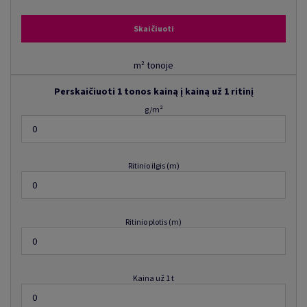
Skaičiuoti
m² tonoje
Perskaičiuoti 1 tonos kainą į kainą už 1 ritinį
g/m²
Ritinio ilgis (m)
Ritinio plotis (m)
Kaina už 1 t