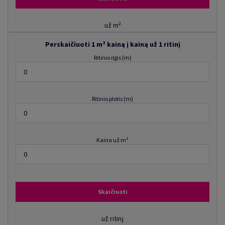
už m²
Perskaičiuoti 1 m² kainą į kainą už 1 ritinį
Ritinio ilgis (m)
Ritinio plotis (m)
Kaina už m²
Skaičiuoti
už ritinį