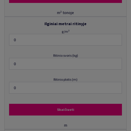
m² tonoje
Ilginiai metrai ritinyje
g/m²
Ritinio svoris (kg)
Ritinio plotis (m)
Skaičiuoti
m