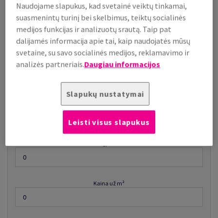
Naudojame slapukus, kad svetainė veiktų tinkamai,
suasmenintų turinį bei skelbimus, teiktų socialinės
medijos funkcijas ir analizuotų srautą. Taip pat
Kaina už 1 t
dalijamės informacija apie tai, kaip naudojatės mūsų
svetaine, su savo socialinės medijos, reklamavimo ir
analizės partneriais.
Daugiau informacijos
Skaičiuoti
Slapukų nustatymai
už m²
Leisti visus slapukus
Perskaičiuoti 1 m² kainą į kainą už 1 toną
g/m²
Kaina už m²