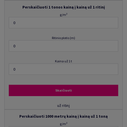
Perskaičiuoti 1 tonos kainą į kainą už 1 ritinį
g/m²
Ritinio plotis (m)
Kaina už 1 t
Skaičiuoti
už ritinį
Perskaičiuoti 1000 metrų kainą į kainą už 1 toną
g/m²