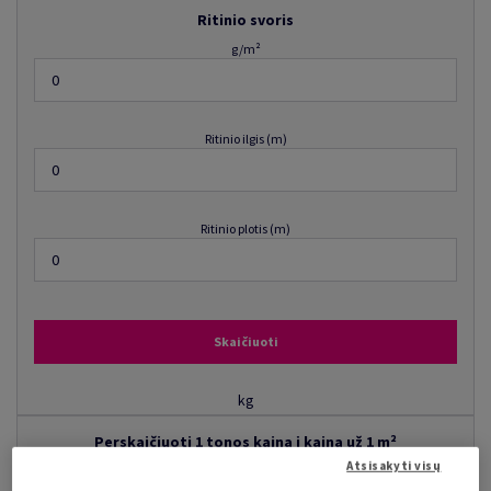
Ritinio svoris
g/m²
Ritinio ilgis (m)
Ritinio plotis (m)
Skaičiuoti
kg
Perskaičiuoti 1 tonos kainą į kainą už 1 m²
Atsisakyti visų
g/m²