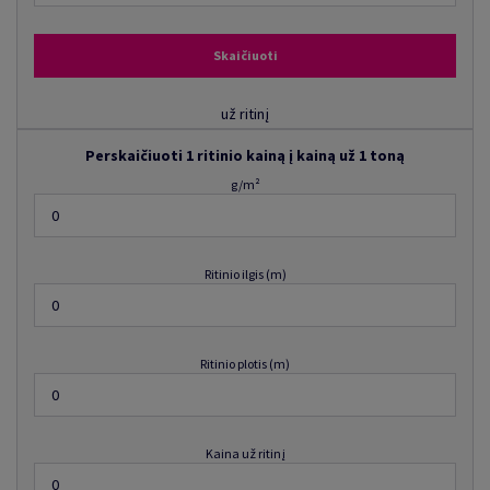
Skaičiuoti
už ritinį
Perskaičiuoti 1 ritinio kainą į kainą už 1 toną
g/m²
Ritinio ilgis (m)
Ritinio plotis (m)
Kaina už ritinį