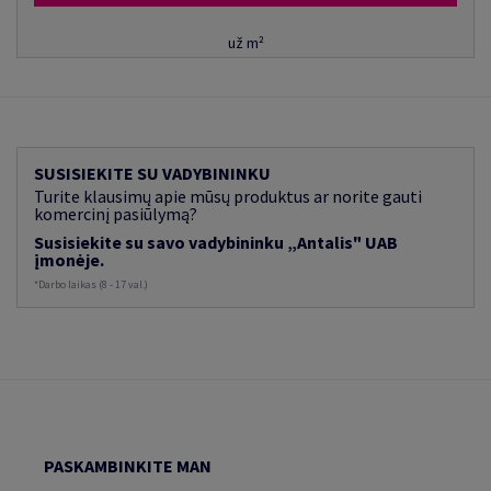
už m²
SUSISIEKITE SU VADYBININKU
Turite klausimų apie mūsų produktus ar norite gauti
komercinį pasiūlymą?
Susisiekite su savo vadybininku „Antalis" UAB
įmonėje.
*Darbo laikas (8 - 17 val.)
PASKAMBINKITE MAN