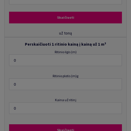
Skaičiuoti
už toną
Perskaičiuoti 1 ritinio kainą į kainą už 1 m²
Ritinio ilgis (m)
Ritinio plotis (m)
g
Kaina už ritinį
Skaičiuoti