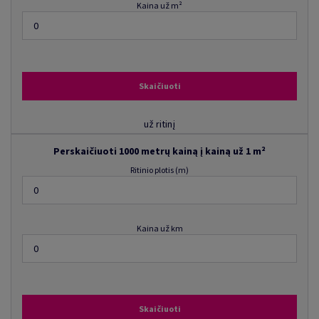
Kaina už m²
Skaičiuoti
už ritinį
Perskaičiuoti 1000 metrų kainą į kainą už 1 m²
Ritinio plotis (m)
Kaina už km
Skaičiuoti