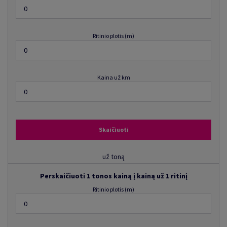
Ritinio plotis (m)
Kaina už km
Skaičiuoti
už toną
Perskaičiuoti 1 tonos kainą į kainą už 1 ritinį
Ritinio plotis (m)