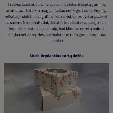
Traškūs kraštai, auksinė spalva ir šviežiai iškeptų gaminių
aromatas... tai tikra magija. Tačiau net ir geriausias kepinys
reikalauja šiek tiek pagalbos, kai norisi jį parodyti ar pasiimti
su savimi. Mūsų maišeliai, dėžutės ir pakuotės apsaugo Jūsų
kepinius ir pateikia juos taip, kad klientai norėtų paimti
daugiau nei vieną. Nes, kai maistas atrodo gerai, kvepia dar
skaniau.
Širdis tirpdančios tortų dėžės