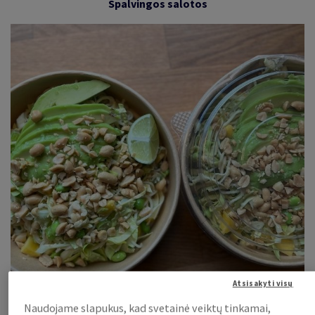
Spalvingos salotos
Atsisakyti visų
Naudojame slapukus, kad svetainė veiktų tinkamai,