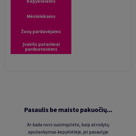
Kepyklėlėms
Mėsininkams
Žuvų pardavėjams
Įvairūs patarimai
parduotuvėms
Pasaulis be maisto pakuočių...
Ar kada nors susimąstėte, kaip atrodytų
apsilankymas kepyklėlėje, jei pasaulyje