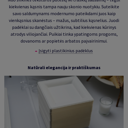
kiekvienas kąsnis tampa nauju skonio nuotykiu. Suteikite
savo saldumynams modernumo pateikdami juos kaip
vienkąsnius skanėstus – mažus, subtilius kąsnelius. Juodi
padėklai su dangčiais užtikrina, kad kiekvienas kūrinys
atrodys viliojančiai. Puikiai tinka ypatingoms progoms,
dovanoms ar popietės arbatos paįvairinimui.
Įsigyti plastikinius padėklus
Natūrali elegancija ir praktiškumas