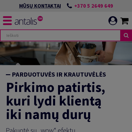
+370 5 2649 649
MŪSŲ KONTAKTAI
PARDUOTUVĖS IR KRAUTUVĖLĖS
Pirkimo patirtis,
kuri lydi klientą
iki namų durų
Pakuotė su „wow“ efektu