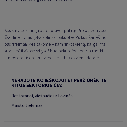
Kas kuria sėkmingą parduotuvės patirtį? Prekės ženklas?
Išskirtinė ir draugiška aplinkai pakuotė? Puikūs išsinešimo
pasirinkimai? Mes sakome
–
kam rinktis vieną, kai galima
suspindėti visose srityse?
Nuo pakuotės ir pateikimo iki
atmosferos ir aptarnavimo – svarbi kiekviena detalė.
NERADOTE KO IEŠKOJOTE? PERŽIŪRĖKITE
KITUS SEKTORIUS ČIA:
Restoranai, viešbučiai ir kavinės
Maisto tiekimas