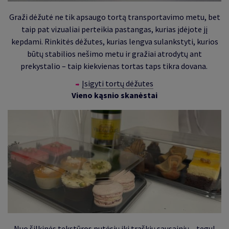
Graži dėžutė ne tik apsaugo tortą transportavimo metu, bet
taip pat vizualiai perteikia pastangas, kurias įdėjote jį
kepdami. Rinkitės dėžutes, kurias lengva sulankstyti, kurios
būtų stabilios nešimo metu ir gražiai atrodytų ant
prekystalio – taip kiekvienas tortas taps tikra dovana.
Įsigyti tortų dėžutes
Vieno kąsnio skanėstai
Nuo šilkinės tekstūros putėsių iki traškių sausainių – tegul