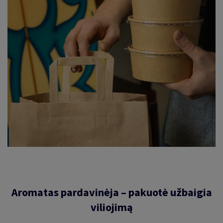
Aromatas pardavinėja
–
pakuotė užbaigia
viliojimą