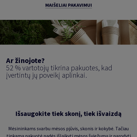
MAIŠELIAI PAKAVIMUI
Ar žinojote?
52 % vartotojų tikrina pakuotes, kad
įvertintų jų poveikį aplinkai.
Išsaugokite tiek skonį, tiek išvaizdą
Mėsininkams svarbu mėsos pjūvis, skonis ir kokybė. Tačiau
tinkama pakuotė padės išlaikyti mėsos šviežumą ir parodyti