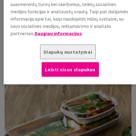
suasmenintų turinį bei skelbimus, teiktų socialinės
Popieriniai dubenėliai
–
tai paprastas būdas patiekalą
medijos funkcijas ir analizuotų srautą. Taip pat dalijamės
parodyti gražiai ir praktiškai. Puikiai tinka viskam: salotoms,
informacija apie tai, kaip naudojatės mūsų svetaine, su
poké dubenėliams, wok patiekalams ir kt.. Jie išryškina
savo socialinės medijos, reklamavimo ir analizės
spalvas, išlaiko traškumą ir net pačias paprasčiausias salotas
partneriais.
Daugiau informacijos
paverčia tikru šedevru vitrinoje.
Įsigyti salotų dubenėlius
Slapukų nustatymai
Tiesiai iš šaldytuvo, Ready2Cook
Leisti visus slapukus