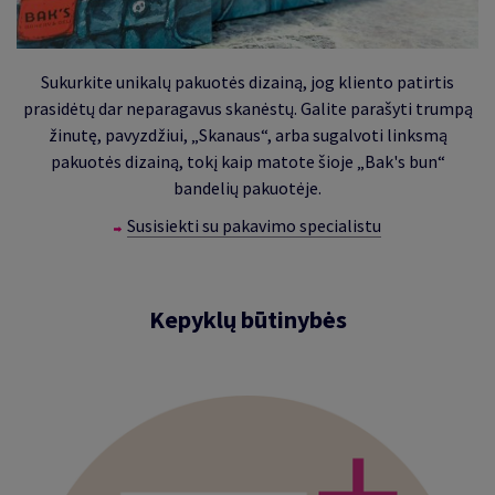
Sukurkite unikalų pakuotės dizainą, jog kliento patirtis
prasidėtų dar neparagavus skanėstų. Galite parašyti trumpą
žinutę, pavyzdžiui, „Skanaus“, arba sugalvoti linksmą
pakuotės dizainą, tokį kaip matote šioje „Bak's bun“
bandelių pakuotėje.
Susisiekti su pakavimo specialistu
Kepyklų būtinybės