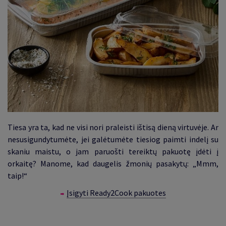
Tiesa yra ta, kad ne visi nori praleisti ištisą dieną virtuvėje. Ar
nesusigundytumėte, jei galėtumėte tiesiog paimti indelį su
skaniu maistu, o jam paruošti tereiktų pakuotę įdėti į
orkaitę? Manome, kad daugelis žmonių pasakytų: „Mmm,
taip!“
Įsigyti Ready2Cook pakuotes