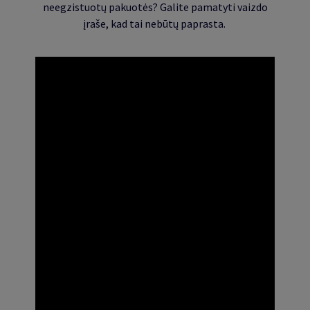
neegzistuotų pakuotės? Galite pamatyti vaizdo
įraše, kad tai nebūtų paprasta.