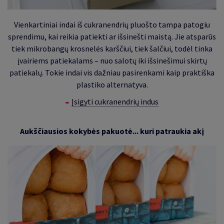
Vienkartiniai indai iš cukranendrių pluošto tampa patogiu
sprendimu, kai reikia patiekti ar išsinešti maistą. Jie atsparūs
tiek mikrobangų krosnelės karščiui, tiek šalčiui, todėl tinka
įvairiems patiekalams – nuo salotų iki išsinešimui skirtų
patiekalų. Tokie indai vis dažniau pasirenkami kaip praktiška
plastiko alternatyva.
Įsigyti cukranendrių indus
Aukščiausios kokybės pakuotė... kuri patraukia akį