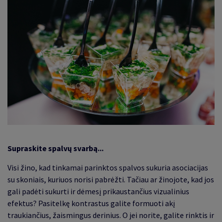
Supraskite spalvų svarbą...
Visi žino, kad tinkamai parinktos spalvos sukuria asociacijas
su skoniais, kuriuos norisi pabrėžti. Tačiau ar žinojote, kad jos
gali padėti sukurti ir dėmesį prikaustančius vizualinius
efektus? Pasitelkę kontrastus galite formuoti akį
traukiančius, žaismingus derinius. O jei norite, galite rinktis ir