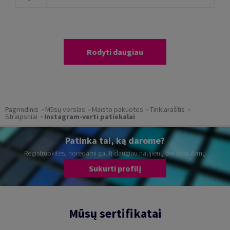
Rodyti daugiau
Pagrindinis
Mūsų verslas
Maisto pakuotės
Tinklaraštis
Straipsniai
Instagram-verti patiekalai
Patinka tai, ką darome?
Registruokitės, norėdami gauti daugiau naujienų bei pasiūlymų
Sukurti profilį
Mūsų sertifikatai