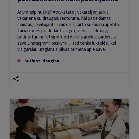
Ar yra taip nutikę? Atvykstate į vakarėlį ar jaukią
vakarienę su draugais restorane. Kai patiekiamas
maistas, jo viliojanti išvaizda iš karto sužadina apetitą.
Tačiau prieš pradedant valgyti, vienas iš draugų
būtinai turi nufotografuoti dailiai pateiktą patiekalą
savo „Instagram“ paskyrai… tad tenka luktelėti, kol
vis garsiau urzgiantis pilvas primena apie save.
Sužinoti daugiau