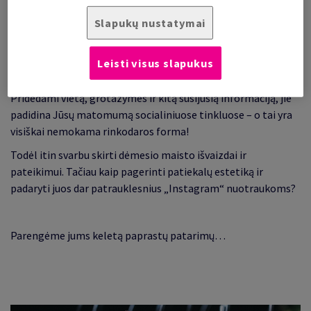
tendencija tampa puikia galimybe, kuria tikrai verta
Slapukų nustatymai
pasinaudoti.
Siūlydami patrauklius, „Instagramui“ tinkamus patiekalus,
Leisti visus slapukus
galite ne tik padidinti klientų pasitenkinimą, bet ir
paskatinti juos pasidalinti nuotraukomis savo paskyrose.
Pridėdami vietą, grotažymes ir kitą susijusią informaciją, jie
padidina Jūsų matomumą socialiniuose tinkluose – o tai yra
visiškai nemokama rinkodaros forma!
Todėl itin svarbu skirti dėmesio maisto išvaizdai ir
pateikimui. Tačiau kaip pagerinti patiekalų estetiką ir
padaryti juos dar patrauklesnius „Instagram“ nuotraukoms?
Parengėme jums keletą paprastų patarimų…