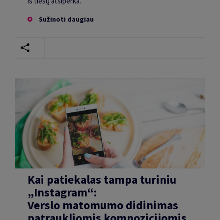
iš tiesų atsiperka.
Sužinoti daugiau
Kai patiekalas tampa turiniu
„Instagram“:
Verslo matomumo didinimas
patraukliomis kompozicijomis