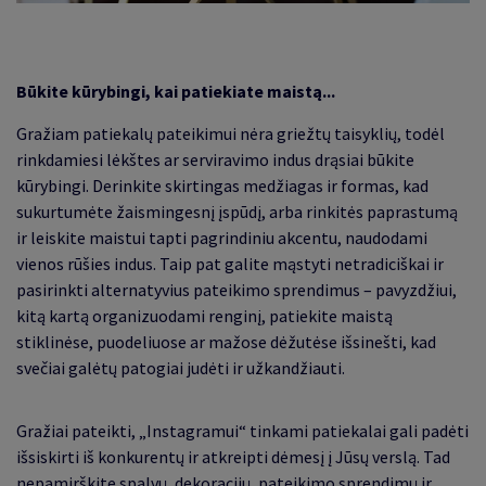
Būkite kūrybingi, kai patiekiate maistą...
Gražiam patiekalų pateikimui nėra griežtų taisyklių, todėl
rinkdamiesi lėkštes ar serviravimo indus drąsiai būkite
kūrybingi. Derinkite skirtingas medžiagas ir formas, kad
sukurtumėte žaismingesnį įspūdį, arba rinkitės paprastumą
ir leiskite maistui tapti pagrindiniu akcentu, naudodami
vienos rūšies indus. Taip pat galite mąstyti netradiciškai ir
pasirinkti alternatyvius pateikimo sprendimus – pavyzdžiui,
kitą kartą organizuodami renginį, patiekite maistą
stiklinėse, puodeliuose ar mažose dėžutėse išsinešti, kad
svečiai galėtų patogiai judėti ir užkandžiauti.
Gražiai pateikti, „Instagramui“ tinkami patiekalai gali padėti
išsiskirti iš konkurentų ir atkreipti dėmesį į Jūsų verslą. Tad
nepamirškite
spalvų, dekoracijų, pateikimo sprendimų
ir,