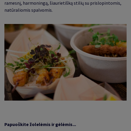
ramesnį, harmoningą, šiaurietišką stilių su prislopintomis,
natūraliomis spalvomis.
Papuoškite žolelėmis ir gėlėmis...