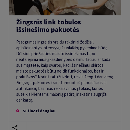
Žingsnis link tobulos
išsinešimo pakuotės
Patogumas ir greitis yra du raktiniai žodžiai,
apibūdinantys intensyvų šiuolaikinį gyvenimo būdą.
Dėl šios priežasties maisto išsinešimas tapo
neatsiejama mūsų kasdienybės dalimi. Tačiau ar kada
susimąstėte, kaip svarbu, kad išsinešimui skirtos
maisto pakuotės būtų ne tik funkcionalios, bet ir
praktiškos? Norint tai užtikrinti, reikia žengti dar vieną
žingsnį – pakuotes transformuoti iš paprasčiausiai
atitinkančių bazinius reikalavimus į tokias, kurios
suteikia klientams malonią patirtį ir skatina sugrįžti
dar kartą.
Sužinoti daugiau