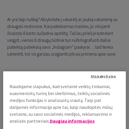
Ar yra taip nutikę? Atvykstate į vakarėlį ar jaukią vakarienę su
draugais restorane. Kai patiekiamas maistas, jo viliojanti
išvaizda iš karto sužadina apetitą. Tačiau prieš pradedant
valgyti, vienas iš draugų būtinai turi nufotografuoti dailiai
pateiktą patiekalą savo „Instagram“ paskyrai… tad tenka
luktelėti, kol vis garsiau urzgiantis pilvas primena apie save.
Atsisakyti visų
Naudojame slapukus, kad svetainė veiktų tinkamai,
Jūsų klientų nuotraukos yra auksinės
suasmenintų turinį bei skelbimus, teiktų socialinės
vertės...
medijos funkcijas ir analizuotų srautą. Taip pat
dalijamės informacija apie tai, kaip naudojatės mūsų
Žmonės nori ne tik pasimėgauti gardžiu maistu, bet ir juo
svetaine, su savo socialinės medijos, reklamavimo ir
pasidalinti socialiniuose tinkluose. Jei turite restoraną,
analizės partneriais.
Daugiau informacijos
kavinę, kepyklėlę ar kitokią maisto tiekimo įstaigą, ši