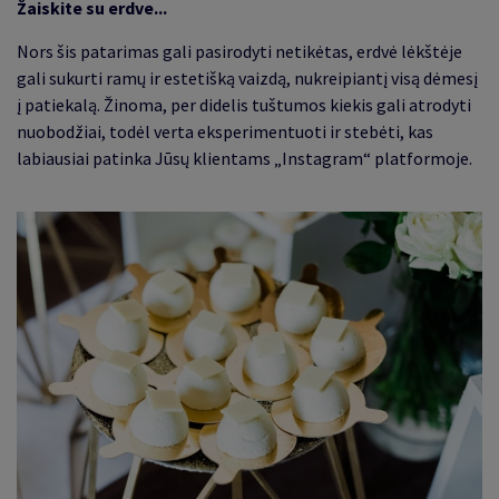
Žaiskite su erdve...
Nors šis patarimas gali pasirodyti netikėtas, erdvė lėkštėje
gali sukurti ramų ir estetišką vaizdą, nukreipiantį visą dėmesį
į patiekalą. Žinoma, per didelis tuštumos kiekis gali atrodyti
nuobodžiai, todėl verta eksperimentuoti ir stebėti, kas
labiausiai patinka Jūsų klientams „Instagram“ platformoje.