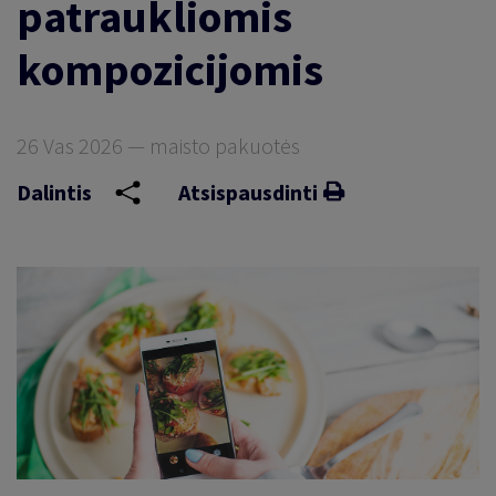
patraukliomis
kompozicijomis
26 Vas 2026 — maisto pakuotės
Dalintis
Atsispausdinti