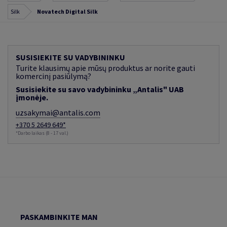
Silk
Novatech Digital Silk
SUSISIEKITE SU VADYBININKU
Turite klausimų apie mūsų produktus ar norite gauti
komercinį pasiūlymą?
Susisiekite su savo vadybininku „Antalis" UAB
įmonėje.
uzsakymai@antalis.com
+370 5 2649 649*
*Darbo laikas (8 - 17 val.)
PASKAMBINKITE MAN