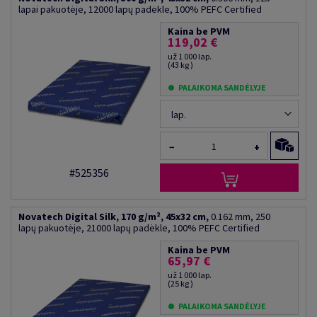
lapai pakuotėje, 12000 lapų padėkle, 100% PEFC Certified
Kaina be PVM
119,02 €
už 1 000 lap.
(43 kg )
PALAIKOMA SANDĖLYJE
lap.
−
+
#525356
Novatech Digital Silk, 170 g/m², 45x32 cm,
0.162 mm, 250
lapų pakuotėje, 21000 lapų padėkle, 100% PEFC Certified
Kaina be PVM
65,97 €
už 1 000 lap.
(25 kg )
PALAIKOMA SANDĖLYJE