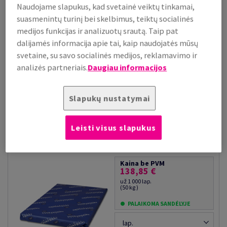
Naudojame slapukus, kad svetainė veiktų tinkamai,
Kaina be PVM
79,34 €
suasmenintų turinį bei skelbimus, teiktų socialinės
už 1 000 lap.
medijos funkcijas ir analizuotų srautą. Taip pat
(29 kg )
dalijamės informacija apie tai, kaip naudojatės mūsų
PALAIKOMA SANDĖLYJE
svetaine, su savo socialinės medijos, reklamavimo ir
lap.
analizės partneriais.
Daugiau informacijos
−
+
Slapukų nustatymai
#525345
Leisti visus slapukus
Novatech Digital Silk, 350 g/m², 45x32 cm,
0.36 mm, 125 lapai
pakuotėje, 13000 lapų padėkle, 100% PEFC Certified
Kaina be PVM
138,85 €
už 1 000 lap.
(50 kg )
PALAIKOMA SANDĖLYJE
lap.