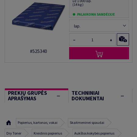
už 1 000 lap.
(14 kg )
PALAIKOMA SANDĖLYJE
lap.
−
+
#525340
PREKIŲ GRUPĖS
TECHNINIAI
APRAŠYMAS
DOKUMENTAI
Popierius, kartonas, vokai
Skaitmeninei spaudai
Dry Toner
Kreidinis popierius
Aukštos kokybės popierius