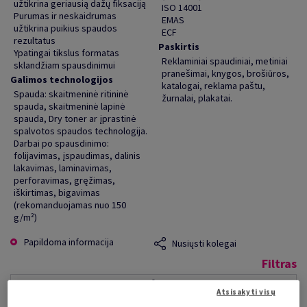
užtikrina geriausią dažų fiksaciją
ISO 14001
Purumas ir neskaidrumas
EMAS
užtikrina puikius spaudos
ECF
rezultatus
Paskirtis
Ypatingai tikslus formatas
Reklaminiai spaudiniai, metiniai
sklandžiam spausdinimui
pranešimai, knygos, brošiūros,
Galimos technologijos
katalogai, reklama paštu,
Spauda: skaitmeninė ritininė
žurnalai, plakatai.
spauda, skaitmeninė lapinė
spauda, Dry toner ar įprastinė
spalvotos spaudos technologija.
Darbai po spausdinimo:
folijavimas, įspaudimas, dalinis
lakavimas, laminavimas,
perforavimas, gręžimas,
iškirtimas, bigavimas
(rekomanduojamas nuo 150
g/m²)
Papildoma informacija
Nusiųsti kolegai
Filtras
Novatech Digital Silk, 200 g/m², 45x32 cm,
0.19 mm, 250 lapų
Atsisakyti visų
pakuotėje, 20000 lapų padėkle, 100% PEFC Certified