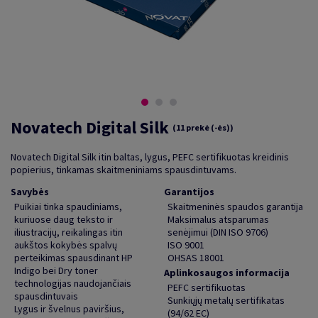
Novatech Digital Silk
(11 prekė (-ės))
Novatech Digital Silk itin baltas, lygus, PEFC sertifikuotas kreidinis
popierius, tinkamas skaitmeniniams spausdintuvams.
Savybės
Garantijos
Puikiai tinka spaudiniams,
Skaitmeninės spaudos garantija
kuriuose daug teksto ir
Maksimalus atsparumas
iliustracijų, reikalingas itin
senėjimui (DIN ISO 9706)
aukštos kokybės spalvų
ISO 9001
perteikimas spausdinant HP
OHSAS 18001
Indigo bei Dry toner
Aplinkosaugos informacija
technologijas naudojančiais
PEFC sertifikuotas
spausdintuvais
Sunkiųjų metalų sertifikatas
Lygus ir švelnus paviršius,
(94/62 EC)