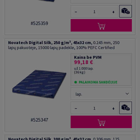
−
+
#525359
Novatech Digital Silk, 250 g/m², 45x32 cm,
0.245 mm, 250
lapų pakuotėje, 15000 lapų padėkle, 100% PEFC Certified
Kaina be PVM
99,18 €
už 1 000 lap.
(36 kg )
PALAIKOMA SANDĖLYJE
lap.
−
+
#525347
Novatech Digital Silk, 300 g/m², 45x32 cm,
0.306 mm, 125