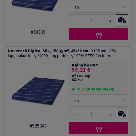
lap.
−
+
#86069
Novatech Digital Silk, 150 g/m², 45x32 cm,
0.135 mm, 250
lapų pakuotėje, 24000 lapų padėkle, 100% PEFC Certified
Kaina be PVM
58,21 €
už 1 000 lap.
(22 kg )
PALAIKOMA SANDĖLYJE
lap.
−
+
#525349