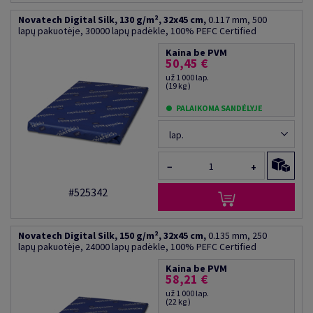
Novatech Digital Silk, 130 g/m², 32x45 cm,
0.117 mm, 500
lapų pakuotėje, 30000 lapų padėkle, 100% PEFC Certified
Kaina be PVM
50,45 €
už 1 000 lap.
(19 kg )
PALAIKOMA SANDĖLYJE
lap.
−
+
#525342
Novatech Digital Silk, 150 g/m², 32x45 cm,
0.135 mm, 250
lapų pakuotėje, 24000 lapų padėkle, 100% PEFC Certified
Kaina be PVM
58,21 €
už 1 000 lap.
(22 kg )