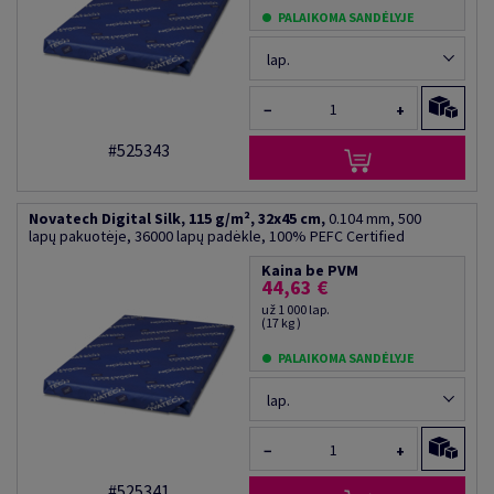
PALAIKOMA SANDĖLYJE
lap.
−
+
#525343
Novatech Digital Silk, 115 g/m², 32x45 cm,
0.104 mm, 500
lapų pakuotėje, 36000 lapų padėkle, 100% PEFC Certified
Kaina be PVM
44,63 €
už 1 000 lap.
(17 kg )
PALAIKOMA SANDĖLYJE
lap.
−
+
#525341