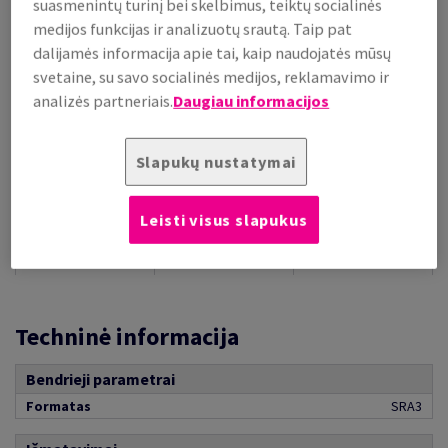
suasmenintų turinį bei skelbimus, teiktų socialinės
Kiekių palyginimas
medijos funkcijas ir analizuotų srautą. Taip pat
lap.
dalijamės informacija apie tai, kaip naudojatės mūsų
svetaine, su savo socialinės medijos, reklamavimo ir
−
+
analizės partneriais.
Daugiau informacijos
Slapukų nustatymai
Leisti visus slapukus
PREKIŲ
TECHNINIAI
GRUPĖS
PANAUDOJIMAS
DOKUMENTAI
APRAŠYMAS
Techninė informacija
Bendrieji parametrai
Formatas
SRA3