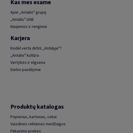
Kas mes esame
Apie „Antalio" grupę
„Antalis" UAB
Naujienos ir renginiai
Karjera
Kodėl verta dirbti „Antalyje"?
„Antalio" kultūra
Vertybės ir elgsena
Darbo pasiūlymai
Produktų katalogas
Popierius, kartonas, vokai
Vaizdinės reklamos medžiagos
Pakavimo prekės