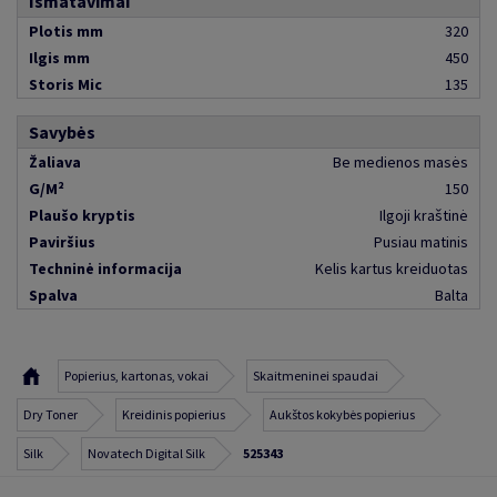
Išmatavimai
Plotis mm
320
Ilgis mm
450
Storis Mic
135
Savybės
Žaliava
Be medienos masės
G/M²
150
Plaušo kryptis
Ilgoji kraštinė
Paviršius
Pusiau matinis
Techninė informacija
Kelis kartus kreiduotas
Spalva
Balta
Popierius, kartonas, vokai
Skaitmeninei spaudai
Dry Toner
Kreidinis popierius
Aukštos kokybės popierius
Silk
Novatech Digital Silk
525343