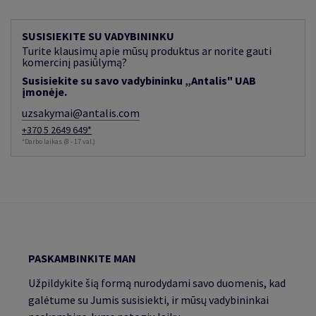
SUSISIEKITE SU VADYBININKU
Turite klausimų apie mūsų produktus ar norite gauti
komercinį pasiūlymą?
Susisiekite su savo vadybininku „Antalis" UAB
įmonėje.
uzsakymai@antalis.com
+370 5 2649 649*
*Darbo laikas (8 - 17 val.)
PASKAMBINKITE MAN
Užpildykite šią formą nurodydami savo duomenis, kad
galėtume su Jumis susisiekti, ir mūsų vadybininkai