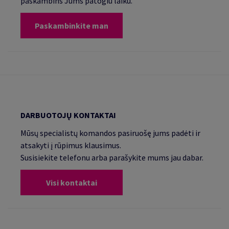
paskambins Jums patogiu laiku.
Paskambinkite man
DARBUOTOJŲ KONTAKTAI
Mūsų specialistų komandos pasiruošę jums padėti ir
atsakyti į rūpimus klausimus.
Susisiekite telefonu arba parašykite mums jau dabar.
Visi kontaktai