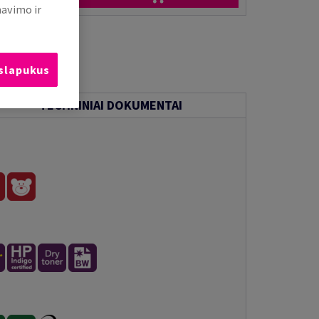
mavimo ir
 slapukus
TECHNINIAI DOKUMENTAI