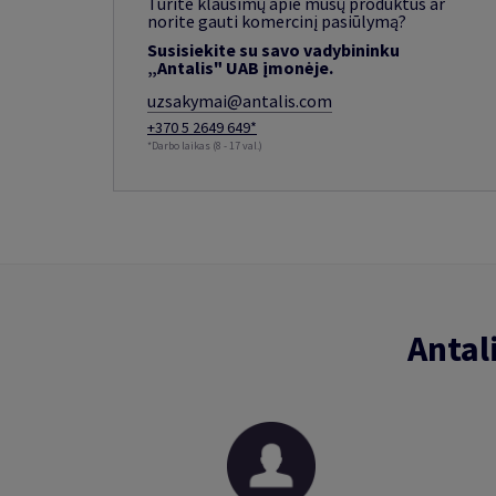
Turite klausimų apie mūsų produktus ar
norite gauti komercinį pasiūlymą?
Susisiekite su savo vadybininku
„Antalis" UAB įmonėje.
uzsakymai@antalis.com
+370 5 2649 649*
*Darbo laikas (8 - 17 val.)
Antal