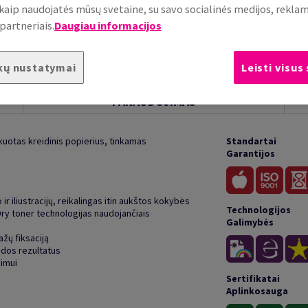
, kaip naudojatės mūsų svetaine, su savo socialinės medijos, rekla
partneriais.
Daugiau informacijos
kų nustatymai
Leisti visus
PANAUDOJIMAS
fikuotas kreidinis popierius, tinkamas
Standartai
Garantijos
ir iliustracijų, reikalingas itin aukštos kokybės
Technologijos
ry toner technologijas naudojančiais
Galimybės
ažų fiksaciją
udos rezultatus
nimui
Sertifikatai
Aplinkosauga