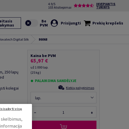
4.9/5
ĮKVEPIANTIS
103 Atsiliepimai
TURINYS
eitasis
Prisijungti
Prekių krepšelis
sakymas
ovatech Digital Silk
86068
Kaina be PVM
65,97 €
už 1 000 lap.
m, 250 lapų
(25 kg )
ied
PALAIKOMA SANDĖLYJE
ųsti kolegai
Kiekių palyginimas
lap.
tsisakyti visų
−
+
i skelbimus,
 informacija