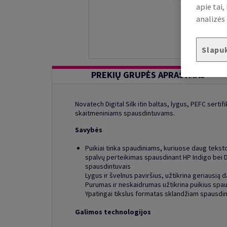
apie tai
analizės 
Slapu
PREKIŲ GRUPĖS APRAŠYMAS
Novatech Digital Silk itin baltas, lygus, PEFC serti
skaitmeniniams spausdintuvams.
Savybės
Puikiai tinka spaudiniams, kuriuose daug teksto 
spalvų perteikimas spausdinant HP Indigo bei D
spausdintuvais
Lygus ir švelnus paviršius, užtikrina geriausią d
Purumas ir neskaidrumas užtikrina puikius spa
Ypatingai tikslus formatas sklandžiam spausdi
Galimos technologijos