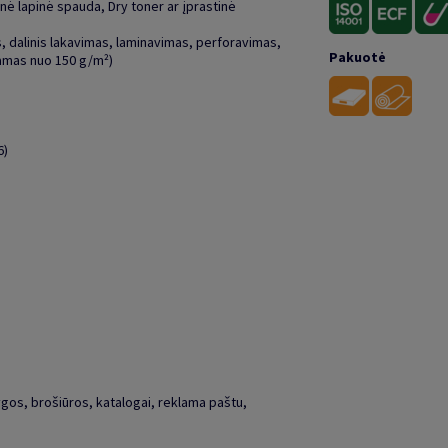
nė lapinė spauda, Dry toner ar įprastinė
, dalinis lakavimas, laminavimas, perforavimas,
Pakuotė
amas nuo 150 g/m²)
6)
ygos, brošiūros, katalogai, reklama paštu,