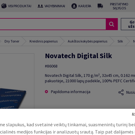
PRISTATYMO
VISI PRODUKTAI
VADYBININKAI
KARJERA
SĄLYGOS
Gr
už
Dry Toner
Kreidinis popierius
Aukštos kokybės popierius
Silk
N
Novatech Digital Silk
#86068
Novatech Digital Silk, 170 g/m², 32x45 cm, 0.162 m
pakuotėje, 21000 lapų padėkle, 100% PEFC Certif
Papildoma informacija
Nusi
A
e slapukus, kad svetainė veiktų tinkamai, suasmenintų turinį be
cialinės medijos funkcijas ir analizuotų srautą. Taip pat dalijamės