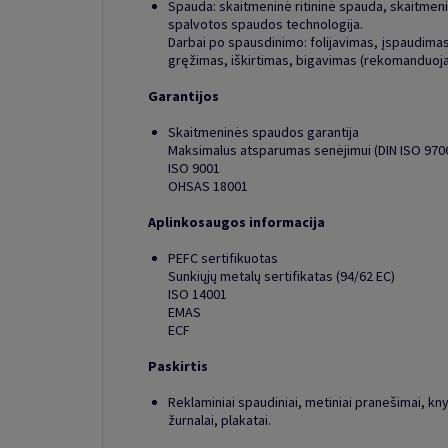
Spauda: skaitmeninė ritininė spauda, skaitmeni
spalvotos spaudos technologija.
Darbai po spausdinimo: folijavimas, įspaudimas
gręžimas, iškirtimas, bigavimas (rekomanduoj
Garantijos
Skaitmeninės spaudos garantija
Maksimalus atsparumas senėjimui (DIN ISO 970
ISO 9001
OHSAS 18001
Aplinkosaugos informacija
PEFC sertifikuotas
Sunkiųjų metalų sertifikatas (94/62 EC)
ISO 14001
EMAS
ECF
Paskirtis
Reklaminiai spaudiniai, metiniai pranešimai, kn
žurnalai, plakatai.