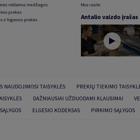
inės reklamos medžiagos
Mus rasite
vimo prekės
Antalio vaizdo įrašas
s ir higienos prekės
S NAUDOJIMOSI TAISYKLĖS
PREKIŲ TIEKIMO TAISYKL
AISYKLĖS
DAŽNIAUSIAI UŽDUODAMI KLAUSIMAI
VE
 SĄLYGOS
ELGESIO KODEKSAS
PIRKIMO SĄLYGOS