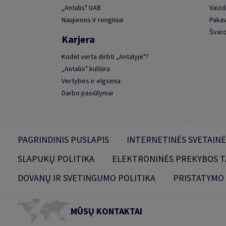
„Antalis" UAB
Vaizd
Naujienos ir renginiai
Paka
Švaro
Karjera
Kodėl verta dirbti „Antalyje"?
„Antalio" kultūra
Vertybės ir elgsena
Darbo pasiūlymai
PAGRINDINIS PUSLAPIS
INTERNETINĖS SVETAINĖ
SLAPUKŲ POLITIKA
ELEKTRONINĖS PREKYBOS T
DOVANŲ IR SVETINGUMO POLITIKA
PRISTATYMO
MŪSŲ KONTAKTAI