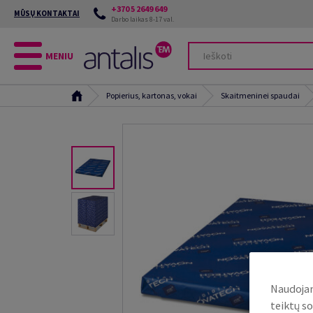
+370 5 2649 649
MŪSŲ KONTAKTAI
Darbo laikas 8-17 val.
MENIU
Popierius, kartonas, vokai
Skaitmeninei spaudai
Naudojam
teiktų so