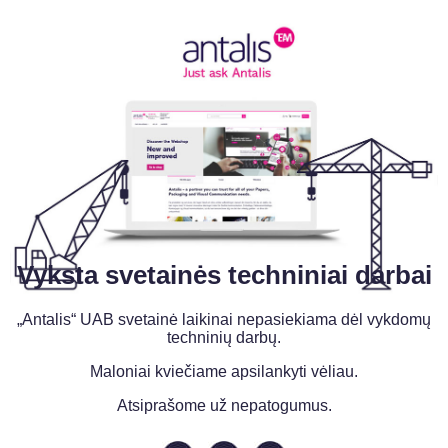
Vyksta svetainės techniniai darbai
„Antalis“ UAB svetainė laikinai nepasiekiama dėl vykdomų
techninių darbų.
Maloniai kviečiame apsilankyti vėliau.
Atsiprašome už nepatogumus.