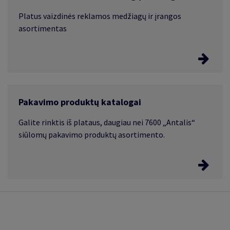
Atsakingai kuriama vertės grandinė nuo medžio
nukirtimo miške iki galutinio produkto sukūrimo,
Platus vaizdinės reklamos medžiagų ir įrangos
užtikrina, kad KATRIN produktai ir paslaugos būtų
asortimentas
tvarūs.
Vaizdinės reklamos medžiagos ir įranga
Pakavimo produktų katalogai
Išsirinkite tinkamiausias vaizdinės reklamos
medžiagas
Galite rinktis iš plataus, daugiau nei 7600 „Antalis“
siūlomų pakavimo produktų asortimento.
Pakavimo produktų ir paslaugų katalogai
Dėžės, lipnios juostos, pakavimo plėvelės, pakavimo
įrenginiai ir įrankiai, įvairūs sprendimai ženklinimui bei