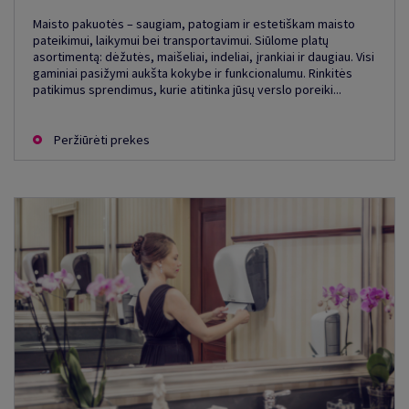
Maisto pakuotės – saugiam, patogiam ir estetiškam maisto
pateikimui, laikymui bei transportavimui. Siūlome platų
asortimentą: dėžutės, maišeliai, indeliai, įrankiai ir daugiau. Visi
gaminiai pasižymi aukšta kokybe ir funkcionalumu. Rinkitės
patikimus sprendimus, kurie atitinka jūsų verslo poreiki...
Peržiūrėti prekes