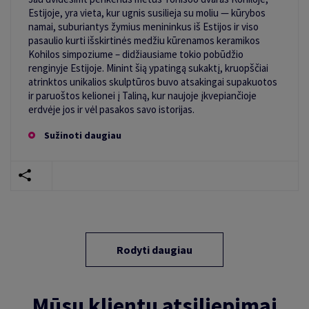
Estijoje, yra vieta, kur ugnis susilieja su moliu — kūrybos
namai, suburiantys žymius menininkus iš Estijos ir viso
pasaulio kurti išskirtinės medžiu kūrenamos keramikos
Kohilos simpoziume – didžiausiame tokio pobūdžio
renginyje Estijoje. Minint šią ypatingą sukaktį, kruopščiai
atrinktos unikalios skulptūros buvo atsakingai supakuotos
ir paruoštos kelionei į Taliną, kur naujoje įkvepiančioje
erdvėje jos ir vėl pasakos savo istorijas.
Sužinoti daugiau
Rodyti daugiau
Mūsų klientų atsiliepimai