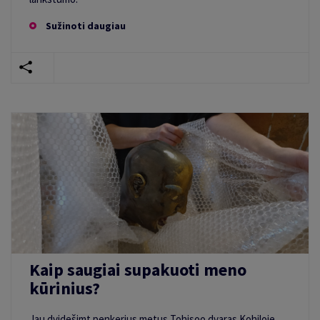
Sužinoti daugiau
Kaip saugiai supakuoti meno
kūrinius?
Jau dvidešimt penkerius metus Tohisoo dvaras Kohiloje,