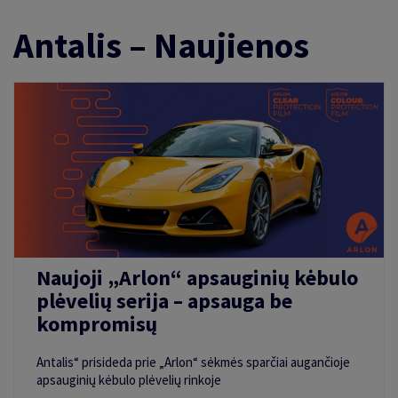
kt.
Antalis – Naujienos
Naujoji „Arlon“ apsauginių kėbulo
plėvelių serija – apsauga be
kompromisų
Antalis“ prisideda prie „Arlon“ sėkmės sparčiai augančioje
apsauginių kėbulo plėvelių rinkoje