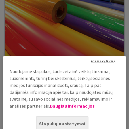
Atsisakyti visų
Naudojame slapukus, kad svetainė veiktų tinkamai,
Vaizdinės reklamos produktai
suasmenintų turinį bei skelbimus, teiktų socialinės
Sužinokite apie pažangiausių produktų, įrankių ir įrangos
medijos funkcijas ir analizuotų srautą. Taip pat
skirtos Jūsų vaizdinei reklamai kurti pasirinkimą.
dalijamės informacija apie tai, kaip naudojatės mūsų
svetaine, su savo socialinės medijos, reklamavimo ir
analizės partneriais.
Daugiau informacijos
Peržiūrėti prekes
Slapukų nustatymai