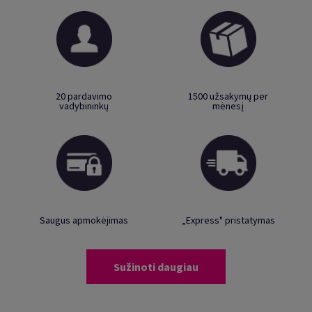
20 pardavimo
1500 užsakymų per
vadybininkų
mėnesį
Saugus apmokėjimas
„Express" pristatymas
Sužinoti daugiau