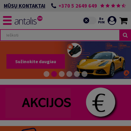
+370 5 2649 649
MŪSŲ KONTAKTAI
Sužinokite daugiau