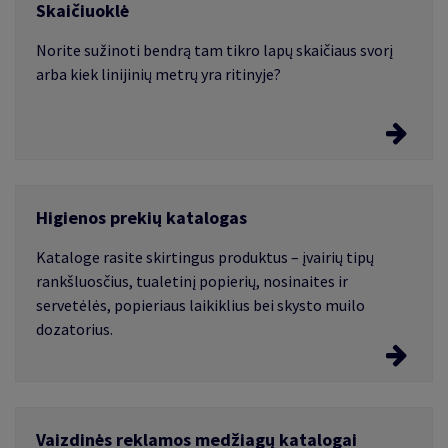
Skaičiuoklė
Norite sužinoti bendrą tam tikro lapų skaičiaus svorį
arba kiek linijinių metrų yra ritinyje?
Ritinių ir lapų skaičiuoklė
Higienos prekių katalogas
Norite sužinoti bendrą tam tikro lapų skaičiaus svorį
arba kiek linijinių metrų yra ritinyje?
Kataloge rasite skirtingus produktus – įvairių tipų
rankšluosčius, tualetinį popierių, nosinaites ir
servetėlės, popieriaus laikiklius bei skysto muilo
dozatorius.
Higienos prekių katalogas
Vaizdinės reklamos medžiagų katalogai