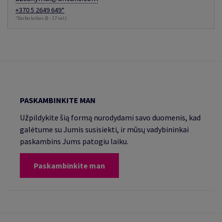
+370 5 2649 649*
*Darbo laikas (8 - 17 val.)
PASKAMBINKITE MAN
Užpildykite šią formą nurodydami savo duomenis, kad
galėtume su Jumis susisiekti, ir mūsų vadybininkai
paskambins Jums patogiu laiku.
Paskambinkite man