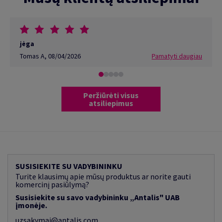
jėga
Tomas A
,
08/04/2026
Pamatyti daugiau
Peržiūrėti visus
atsiliepimus
SUSISIEKITE SU VADYBININKU
Turite klausimų apie mūsų produktus ar norite gauti
komercinį pasiūlymą?
Susisiekite su savo vadybininku „Antalis" UAB
įmonėje.
uzsakymai@antalis.com