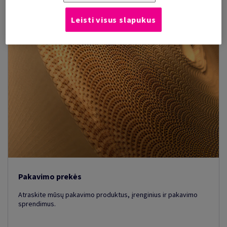
Leisti visus slapukus
Pakavimo prekės
Atraskite mūsų pakavimo produktus, įrenginius ir pakavimo
sprendimus.