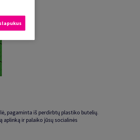
 slapukus
lė, pagaminta iš perdirbtų plastiko butelių.
aplinką ir palaiko jūsų socialinės