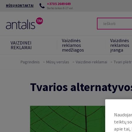
+370 5 2649 649
MŪSŲ KONTAKTAI
Darbo laikas 8-17 val.
Vaizdinės
Vaizdinės
VAIZDINEI
reklamos
reklamos
REKLAMAI
medžiagos
įranga
Pagrindinis
Mūsų verslas
Vaizdinei reklamai
Tvari plėt
Mūsų įsipareigojimai
Tvarios alternatyvo
Tvaresnės alternatyvos
Green Star System
Naudojam
teiktų so
apie tai