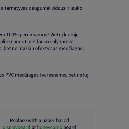
 alternatyvas daugumai vidaus ir lauko
 yra 100% perdirbamos? Vietoj kietųjų
galite naudoti net lauko sąlygomis!
as, bet ne mažiau efektyvias medžiagas,
amas PVC medžiagas tvaresnėmis, bet ne ką
Replace with a paper-based
displayboard
or
honeycomb
board