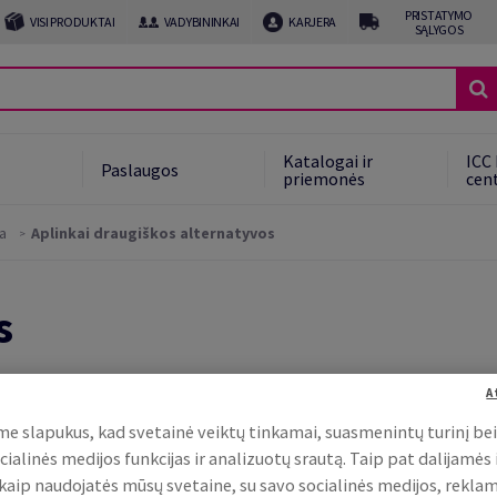
PRISTATYMO
VISI PRODUKTAI
VADYBININKAI
KARJERA
SĄLYGOS
Katalogai ir
ICC 
Paslaugos
priemonės
cen
ra
Aplinkai draugiškos alternatyvos
s
A
e slapukus, kad svetainė veiktų tinkamai, suasmenintų turinį be
cialinės medijos funkcijas ir analizuotų srautą. Taip pat dalijamės
, kaip naudojatės mūsų svetaine, su savo socialinės medijos, rekla