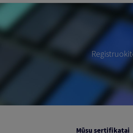
Registruoki
Mūsų sertifikatai