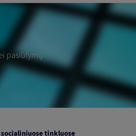
ei pasiūlymų
socialiniuose tinkluose