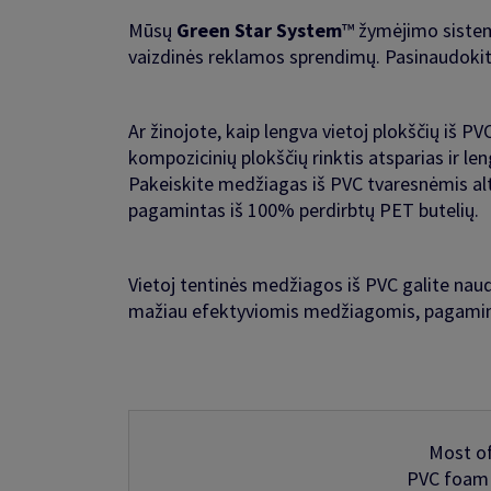
Mūsų
Green Star System
™ žymėjimo sistem
vaizdinės reklamos sprendimų. Pasinaudokit
Ar žinojote, kaip lengva vietoj plokščių iš 
kompozicinių plokščių rinktis atsparias ir l
Pakeiskite medžiagas iš PVC tvaresnėmis alt
pagamintas iš 100% perdirbtų PET butelių.
Vietoj tentinės medžiagos iš PVC galite nau
mažiau efektyviomis medžiagomis, pagamint
Most o
PVC foam