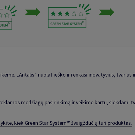
eikėme. „Antalis“ nuolat ieško ir renkasi inovatyvius, tvariu
reklamos medžiagų pasirinkimą ir veikime kartu, siekdami t
atykite, kiek Green Star System™ žvaigždučių turi produktas.