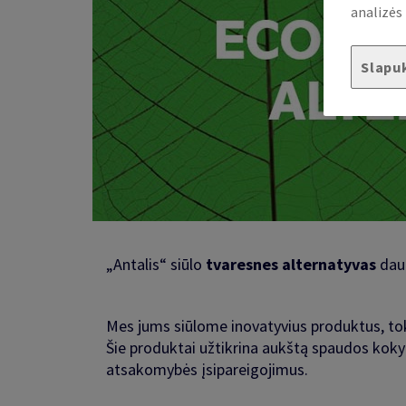
analizės 
Slapu
„Antalis“ siūlo
tvaresnes alternatyvas
daug
Mes jums siūlome inovatyvius produktus, tokiu
Šie produktai užtikrina aukštą spaudos kokyb
atsakomybės įsipareigojimus.