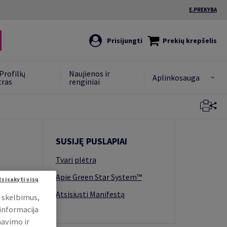
E.PREKYBA
Prisijungti
Prekių krepšelis
Profilių
Naujienos ir
Aplinkosauga
tras
renginiai
Uždaryti
SUSIJĘ PUSLAPIAI
Tvari plėtra
Apie Green Star System™
tsisakyti visų
Atsisiųsti Manifestą
i skelbimus,
 informacija
mavimo ir