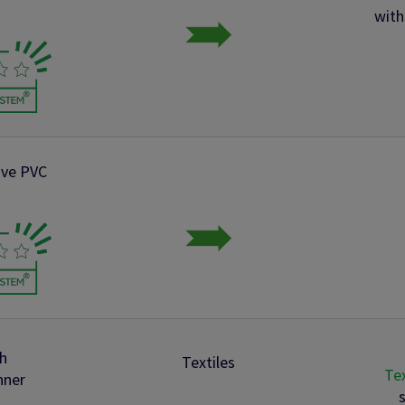
with
ive PVC
h
Textiles
Te
nner