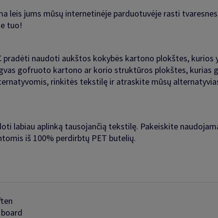
a leis jums mūsų internetinėje parduotuvėje rasti tvaresnes
e tuo!
PVC pradėti naudoti aukštos kokybės kartono plokštes, kurios
engvas gofruoto kartono ar korio struktūros plokštes, kurias 
ernatyvomis, rinkitės tekstilę ir atraskite mūsų alternatyvi
doti labiau aplinką tausojančią tekstilę. Pakeiskite naudoj
omis iš 100% perdirbtų PET butelių.
ften
 board