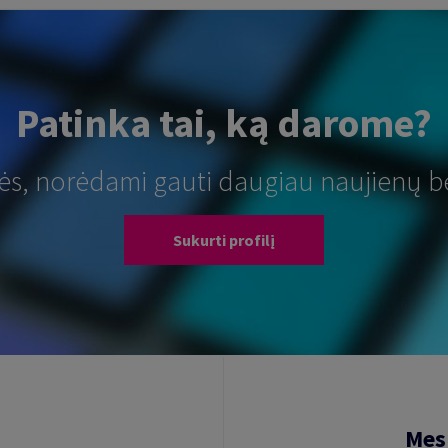
Patinka tai, ką darome?
tės, norėdami gauti daugiau naujienų b
Sukurti profilį
Mes 