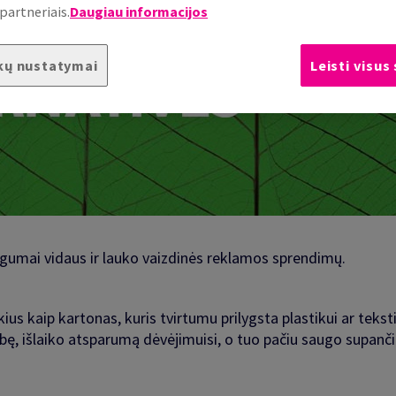
partneriais.
Daugiau informacijos
kų nustatymai
Leisti visus
umai vidaus ir lauko vaizdinės reklamos sprendimų.
s kaip kartonas, kuris tvirtumu prilygsta plastikui ar teksti
ę, išlaiko atsparumą dėvėjimuisi, o tuo pačiu saugo supančią 