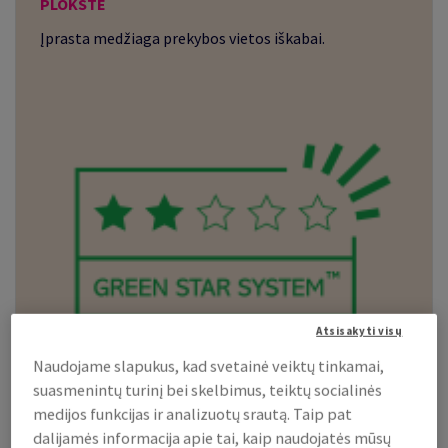
PLOKŠTĖ
Įprasta medžiaga prekybos vietos iškabai.
Atsisakyti visų
Naudojame slapukus, kad svetainė veiktų tinkamai,
suasmenintų turinį bei skelbimus, teiktų socialinės
medijos funkcijas ir analizuotų srautą. Taip pat
dalijamės informacija apie tai, kaip naudojatės mūsų