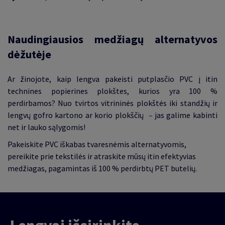
Naudingiausios medžiagų alternatyvos
dėžutėje
Ar žinojote, kaip lengva pakeisti putplasčio PVC į itin
technines popierines plokštes, kurios yra 100 %
perdirbamos? Nuo tvirtos vitrininės plokštės iki standžių ir
lengvų gofro kartono ar korio plokščių
–
jas galime kabinti
net ir lauko sąlygomis!
Pakeiskite PVC iškabas tvaresnėmis alternatyvomis,
pereikite prie tekstilės ir atraskite mūsų itin efektyvias
medžiagas, pagamintas iš 100 % perdirbtų PET butelių.