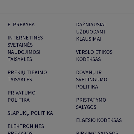
E. PREKYBA
DAŽNIAUSIAI
UŽDUODAMI
INTERNETINĖS
KLAUSIMAI
SVETAINĖS
NAUDOJIMOSI
VERSLO ETIKOS
TAISYKLĖS
KODEKSAS
PREKIŲ TIEKIMO
DOVANŲ IR
TAISYKLĖS
SVETINGUMO
POLITIKA
PRIVATUMO
POLITIKA
PRISTATYMO
SĄLYGOS
SLAPUKŲ POLITIKA
ELGESIO KODEKSAS
ELEKTRONINĖS
PREKYBOS
PIRKIMO SĄLYGOS