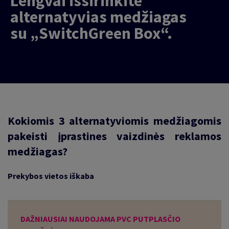
Lengvai išsirinkite
alternatyvias medžiagas
su „SwitchGreen Box“.
Kokiomis 3 alternatyviomis medžiagomis
pakeisti įprastines vaizdinės reklamos
medžiagas?
Prekybos vietos iškaba
DAŽNIAUSIAI NAUDOJAMA PVC PUTPLASČIO