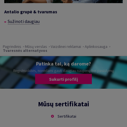
Antalio grupė & tvarumas
Sužinoti daugiau
Pagrindinis
Mūsų verslas
Vaizdinei reklamai
Aplinkosauga
Tvaresnės alternatyvos
Patinka tai, ką darome?
Registruokitės, norėdami gauti daugiau naujienų bei pasiūlymų
Sukurti profilį
Mūsų sertifikatai
Sertifikatai