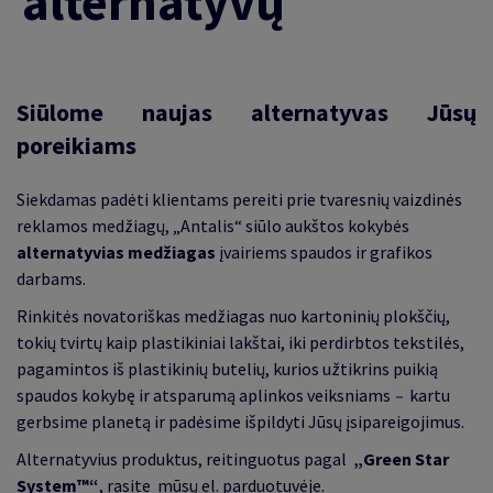
alternatyvų
Siūlome naujas alternatyvas Jūsų
poreikiams
Siekdamas padėti klientams pereiti prie tvaresnių vaizdinės
reklamos medžiagų, „Antalis“ siūlo aukštos kokybės
alternatyvias medžiagas
įvairiems spaudos ir grafikos
darbams.
Rinkitės novatoriškas medžiagas nuo kartoninių plokščių,
tokių tvirtų kaip plastikiniai lakštai, iki perdirbtos tekstilės,
pagamintos iš plastikinių butelių, kurios užtikrins puikią
spaudos kokybę ir atsparumą aplinkos veiksniams
–
kartu
gerbsime planetą ir padėsime išpildyti Jūsų įsipareigojimus.
Alternatyvius produktus, reitinguotus pagal
„Green Star
System™“
, rasite mūsų el. parduotuvėje.