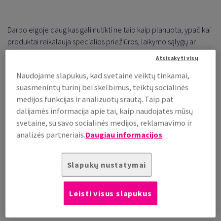
Darbo eigoje daug kas gali nutikti ne taip kaip planuota, ypač kai
produktai reikalauja specialios priežiūros, laikymo sąlygų ar
tenka juos gabenti tolimais atstumais. Kadangi kiekvienoje
Atsisakyti visų
pramonės šakoje pakuotei yra keliami specifiniai reikalavimai,
Naudojame slapukus, kad svetainė veiktų tinkamai,
„Antalio“ pakavimo specialistai siūlo visapusišką sprendimą jūsų
suasmenintų turinį bei skelbimus, teiktų socialinės
pakavimo procesų optimizavimui.
medijos funkcijas ir analizuotų srautą. Taip pat
dalijamės informacija apie tai, kaip naudojatės mūsų
svetaine, su savo socialinės medijos, reklamavimo ir
SUSIJĘ PUSLAPIAI
analizės partneriais.
Daugiau informacijos
E. prekyba
Logistikos paslaugos
Slapukų nustatymai
Smart Consult
Leisti visus slapukus
Smart Tech Design
Smart Maintenace