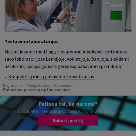
Testavimo laboratorijos
Mes atliekame medžiagų tinkamumo ir kokybės vertinimus
savo laboratorijose Lenkijoje, Vokietijoje, Danijoje, siekdami
užtikrinti, kad jūs gausite geriausią pakavimo sprendimą.
Kreipkitės į mūsų pakavimo konsultantus
Pagrindinis
Mūsų verslas
Pakavimui
Pakavimo procesų optimizavimas
Patinka tai, ką darome?
Registruokitės, norėdami gauti daugiau naujienų bei pasiūlymų
Sukurti profilį