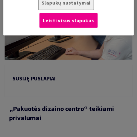
Slapukų nustatymai
Leisti visus slapukus
SUSIJĘ PUSLAPIAI
„Pakuotės dizaino centro“ teikiami
privalumai