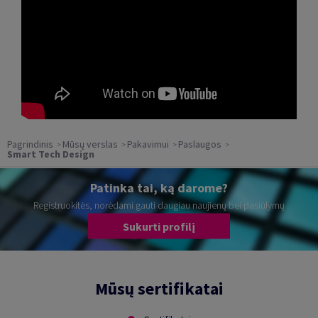
Pagrindinis
Mūsų verslas
Pakavimui
Paslaugos
Smart Tech Design
Patinka tai, ką darome?
Registruokitės, norėdami gauti daugiau naujienų bei pasiūlymų
Sukurti profilį
Mūsų sertifikatai