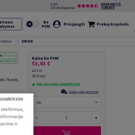
4.9/5
ĮKVEPIANTIS
101 Atsiliepimai
TURINYS
eitasis
Prisijungti
Prekių krepšelis
sakymas
ritiniai
845418
Kaina be PVM
53,43 €
už 1 rit.
(8,32 kg )
rdis 76 mm,
PALAIKOMA SANDĖLYJE
Kiekių palyginimas
ųsti kolegai
tsisakyti visų
rit.
i skelbimus,
 informacija
−
+
mavimo ir