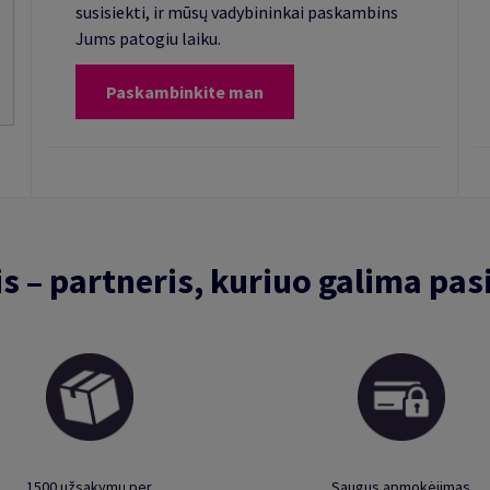
susisiekti, ir mūsų vadybininkai paskambins
Jums patogiu laiku.
Paskambinkite man
is – partneris, kuriuo galima pasi
1500 užsakymų per
Saugus apmokėjimas