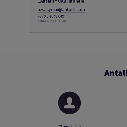
„Antalis" UAB įmonėje.
uzsakymai@antalis.com
+370 5 2649 649*
*Darbo laikas (8 - 17 val.)
Antal
20 pardavimo