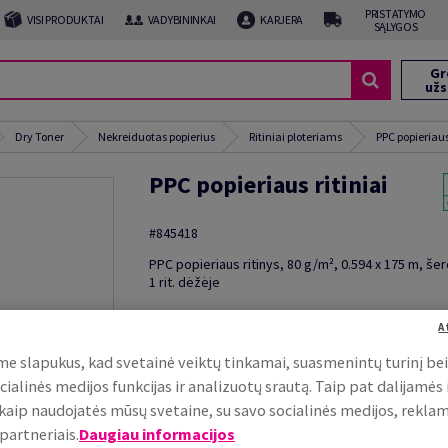
PRISTATYMO
VISI PRODUKTAI
VADYBININKAI
KARJERA
SĄLYGOS
Gr
už
Dry Toner
Nekreiduotas popierius
Ritiniai ploteriams
PPC popieriaus 
PPC popieriaus ritiniai
#845418
PPC popieriaus ritinys, 80 g/m², 0.594 x 175 m, še
1 rit. dėžėje
Papildoma informacija
Nusi
A
e slapukus, kad svetainė veiktų tinkamai, suasmenintų turinį be
cialinės medijos funkcijas ir analizuotų srautą. Taip pat dalijamės
, kaip naudojatės mūsų svetaine, su savo socialinės medijos, rekla
partneriais.
Daugiau informacijos