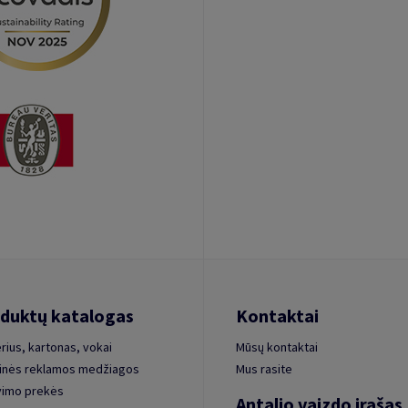
duktų katalogas
Kontaktai
rius, kartonas, vokai
Mūsų kontaktai
inės reklamos medžiagos
Mus rasite
vimo prekės
Antalio vaizdo įrašas