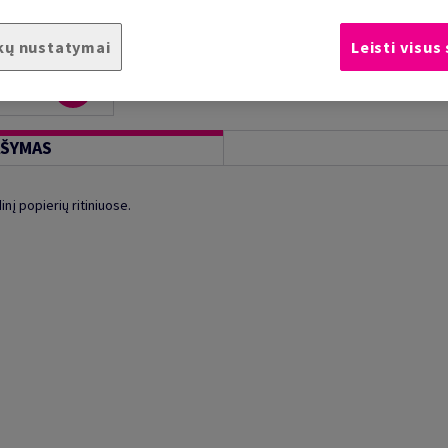
kų nustatymai
Leisti visus
AŠYMAS
nį popierių ritiniuose.