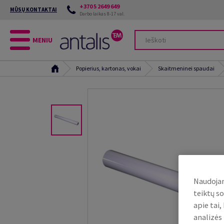
+370 5 2649 649
MŪSŲ KONTAKTAI
Darbo laikas 8-17 val.
MENIU
Popierius, kartonas, vokai
Skaitmeninei spaudai
Naudojam
teiktų so
apie tai
analizės 