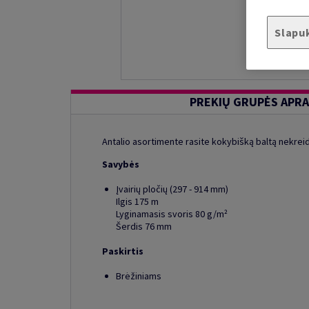
Slapu
PREKIŲ GRUPĖS APR
Antalio asortimente rasite kokybišką baltą nekreidi
Savybės
Įvairių pločių (297 - 914 mm)
Ilgis 175 m
Lyginamasis svoris 80 g/m²
Šerdis 76 mm
Paskirtis
Brėžiniams