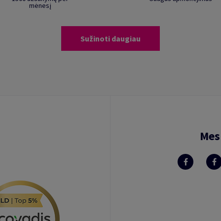
mėnesį
Sužinoti daugiau
Mes 