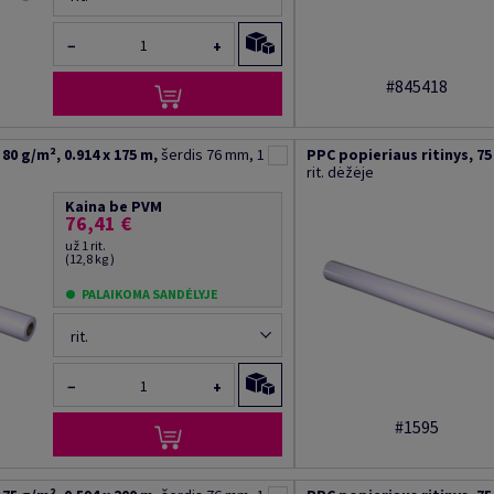
−
+
#845418
80 g/m², 0.914 x 175 m,
šerdis 76 mm, 1
PPC popieriaus ritinys, 75 
rit. dėžėje
Kaina be PVM
76,41 €
už 1 rit.
(12,8 kg )
PALAIKOMA SANDĖLYJE
rit.
−
+
#1595