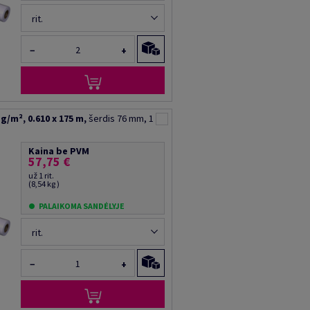
rit.
−
+
g/m², 0.610 x 175 m,
šerdis 76 mm, 1
Kaina be PVM
57,75 €
už 1 rit.
(8,54 kg )
PALAIKOMA SANDĖLYJE
rit.
−
+