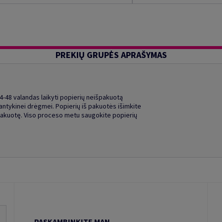
PREKIŲ GRUPĖS APRAŠYMAS
48 valandas laikyti popierių neišpakuotą
ntykinei drėgmei. Popierių iš pakuotės išimkite
į pakuotę. Viso proceso metu saugokite popierių
PASKAMBINKITE MAN