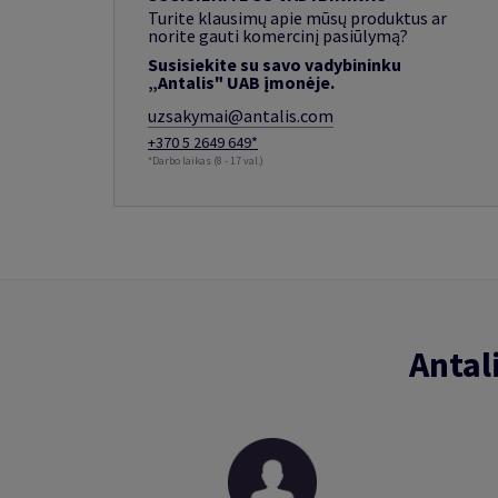
Turite klausimų apie mūsų produktus ar
norite gauti komercinį pasiūlymą?
Susisiekite su savo vadybininku
„Antalis" UAB įmonėje.
uzsakymai@antalis.com
+370 5 2649 649*
*Darbo laikas (8 - 17 val.)
Antal