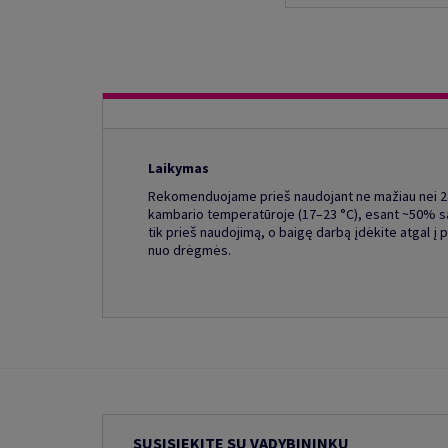
Laikymas
Rekomenduojame prieš naudojant ne mažiau nei 24-
kambario temperatūroje (17–23 °C), esant ~50% sa
tik prieš naudojimą, o baigę darbą įdėkite atgal 
nuo drėgmės.
SUSISIEKITE SU VADYBININKU