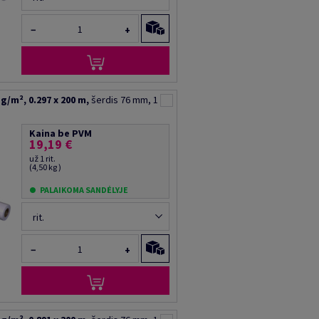
−
+
g/m², 0.297 x 200 m,
šerdis 76 mm, 1
Kaina be PVM
19,19 €
už 1 rit.
(4,50 kg )
PALAIKOMA SANDĖLYJE
rit.
−
+