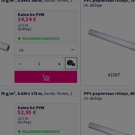
75 g/m², 0.594 x 200 m,
šerdis 76 mm, 1
PPC popieriaus ritinys, 75 
rit. dėžėje
Kaina be PVM
34,34 €
už 1 rit.
(8,90 kg )
PALAIKOMA SANDĖLYJE
rit.
−
+
#1597
75 g/m², 0.620 x 175 m,
šerdis 76 mm, 1
PPC popieriaus ritinys, 80 
rit. dėžėje
Kaina be PVM
52,95 €
už 1 rit.
(8,14 kg )
PALAIKOMA SANDĖLYJE