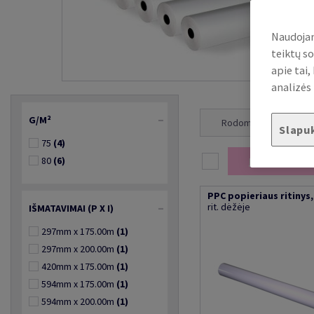
Naudojam
teiktų so
apie tai
analizės 
G/M²
Rodoma 1 - 10 iš 10
Slapu
75
(4)
80
(6)
Įdėti į prekių 
PPC popieriaus ritinys, 
rit. dėžėje
IŠMATAVIMAI (P X I)
297mm x 175.00m
(1)
297mm x 200.00m
(1)
420mm x 175.00m
(1)
594mm x 175.00m
(1)
594mm x 200.00m
(1)