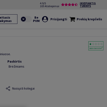
4.9/5
ĮKVEPIANTIS
103 Atsiliepimai
TURINYS
eitasis
Prisijungti
Prekių krepšelis
sakymas
iniuose.
Paskirtis
Brėžiniams
Nusiųsti kolegai