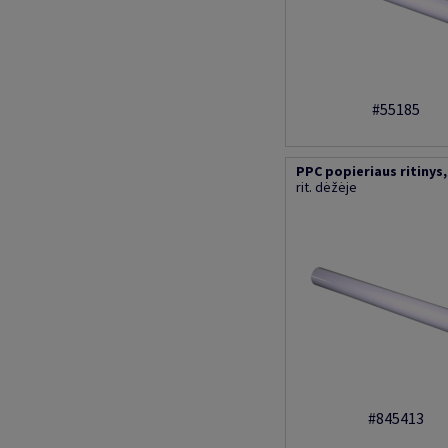
#55185
PPC popieriaus ritinys, 
rit. dėžėje
#845413