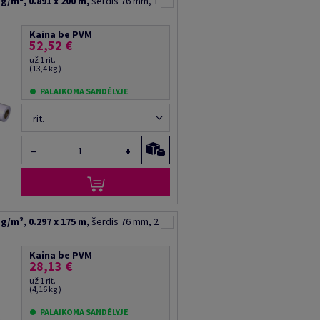
g/m², 0.891 x 200 m,
šerdis 76 mm, 1
Kaina be PVM
52,52 €
už 1 rit.
(13,4 kg )
PALAIKOMA SANDĖLYJE
rit.
−
+
g/m², 0.297 x 175 m,
šerdis 76 mm, 2
Kaina be PVM
28,13 €
už 1 rit.
(4,16 kg )
PALAIKOMA SANDĖLYJE