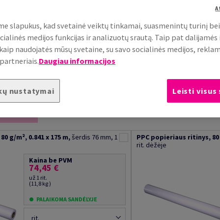
A
e slapukus, kad svetainė veiktų tinkamai, suasmenintų turinį be
cialinės medijos funkcijas ir analizuotų srautą. Taip pat dalijamės
, kaip naudojatės mūsų svetaine, su savo socialinės medijos, rekla
partneriais.
Daugiau informacijos
Išdėstyti re
kų nustatymai
Leisti visus
krepšelį
80 g/m², 0.841 x 175 m,
šerdis 76 mm, 1
PPC popieriaus ritinys, 80 
rit. dėžėje
Kaina be PVM
74,45 €
už 1 rit.
(11,8 kg )
PALAIKOMA SANDĖLYJE
rit.