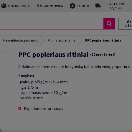
PRISTATYMO
VISI PRODUKTAI
VADYBININKAI
KARJERA
SĄLYGOS
Gr
už
Nekreiduotas popierius
Ritiniai ploteriams
PPC popieriaus ritiniai
PPC popieriaus ritiniai
(10 prekė (-ės))
Antalio asortimente rasite kokybišką baltą nekreidinį popierių rit
Savybės
Įvairių pločių (297 - 914 mm)
Ilgis 175 m
Lyginamasis svoris 80 g/m²
Šerdis 76 mm
Papildoma informacija