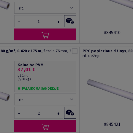
rit.
−
+
#845410
80 g/m², 0.420 x 175 m,
šerdis 76 mm, 2
PPC popieriaus ritinys, 80 
rit. dėžėje
Kaina be PVM
37,01 €
už 1 rit.
(5,88 kg )
PALAIKOMA SANDĖLYJE
rit.
−
+
#845421