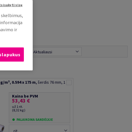
tsisakyti visų
i skelbimus,
 informacija
mavimo ir
zultatus pagal:
Aktualiausi
 slapukus
g/m², 0.594 x 175 m,
šerdis 76 mm, 1
Kaina be PVM
53,43 €
už 1 rit.
(8,32 kg )
PALAIKOMA SANDĖLYJE
rit.