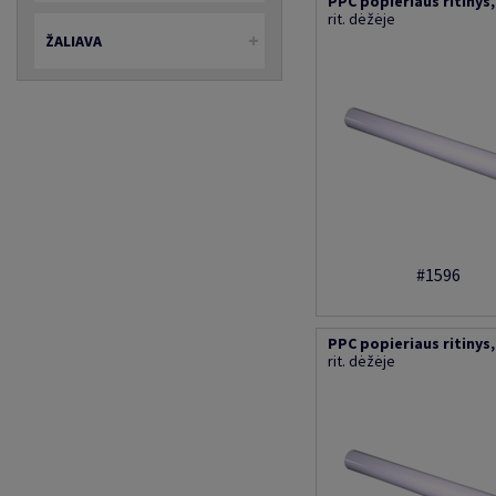
PPC popieriaus ritinys, 
rit. dėžėje
ŽALIAVA
#1596
PPC popieriaus ritinys, 
rit. dėžėje