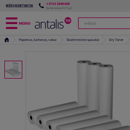
+370 5 2649 649
MŪSŲ KONTAKTAI
Darbo laikas 8-17 val.
MENIU
Popierius, kartonas, vokai
Skaitmeninei spaudai
Dry Toner