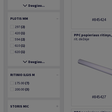
Daugiau...
PLOTIS MM
#845424
297
(2)
420
(1)
PPC popieriaus ritinys, 
rit. dėžėje
594
(2)
610
(1)
620
(1)
Daugiau...
RITINIO ILGIS M
175.00
(7)
200.00
(3)
#845427
STORIS MIC