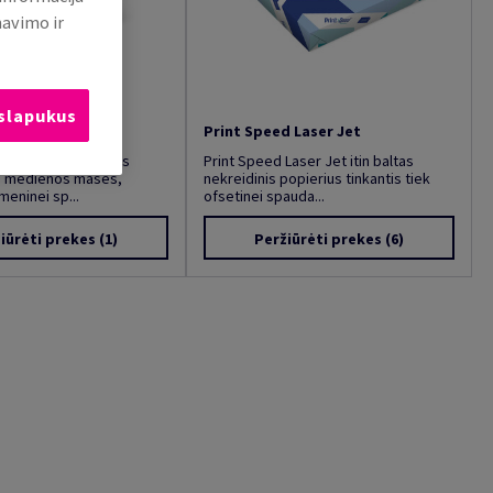
mavimo ir
 slapukus
Print Speed Laser Jet
tin lygus nekreidinis
Print Speed Laser Jet itin baltas
e medienos masės,
nekreidinis popierius tinkantis tiek
meninei sp...
ofsetinei spauda...
iūrėti prekes
(1)
Peržiūrėti prekes
(6)