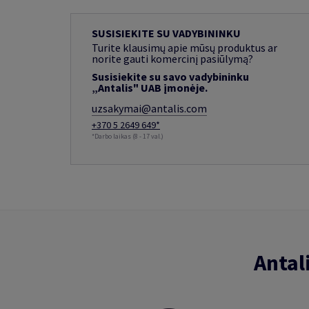
SUSISIEKITE SU VADYBININKU
Turite klausimų apie mūsų produktus ar
norite gauti komercinį pasiūlymą?
Susisiekite su savo vadybininku
„Antalis" UAB įmonėje.
uzsakymai@antalis.com
+370 5 2649 649*
*Darbo laikas (8 - 17 val.)
Antal