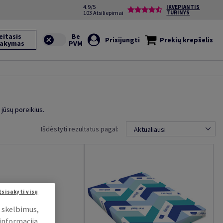
4.9/5
ĮKVEPIANTIS
103 Atsiliepimai
TURINYS
eitasis
Prisijungti
Prekių krepšelis
sakymas
 jūsų poreikius.
Išdėstyti rezultatus pagal:
Aktualiausi
tsisakyti visų
i skelbimus,
 informacija