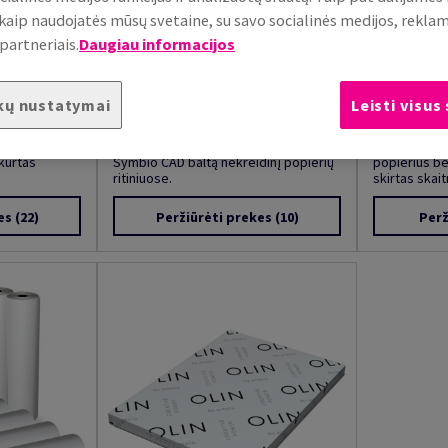
, kaip naudojatės mūsų svetaine, su savo socialinės medijos, rekla
partneriais.
Daugiau informacijos
kų nustatymai
Leisti visus
Symbio CAD ritiniai
DCP
kreidinis
Antalio asortimente rasite kokybišką
DCP baltas, i
kurtas
Symbio CAD baltą nekreidinį popierių
popierius b
ritiniuose.
skirtas skait
es
(22)
Peržiūrėti prekes
(10)
Perž