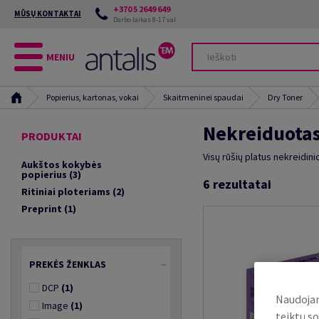
+370 5 2649 649
MŪSŲ KONTAKTAI
Darbo laikas 8-17 val.
MENIU
Popierius, kartonas, vokai
Skaitmeninei spaudai
Dry Toner
Nekreiduotas
PRODUKTAI
Visų rūšių platus nekreidin
Aukštos kokybės
popierius
(3)
6
rezultatai
Ritiniai ploteriams
(2)
Preprint
(1)
PREKĖS ŽENKLAS
DCP
(1)
Naudojam
Image
(1)
teiktų so