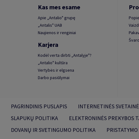
Kas mes esame
Pro
Apie „Antalio" grupę
Popie
„Antalis" UAB
Vaizd
Naujienos ir renginiai
Paka
Švaro
Karjera
Kodėl verta dirbti „Antalyje"?
„Antalio" kultūra
Vertybės ir elgsena
Darbo pasiūlymai
PAGRINDINIS PUSLAPIS
INTERNETINĖS SVETAINĖ
SLAPUKŲ POLITIKA
ELEKTRONINĖS PREKYBOS T
DOVANŲ IR SVETINGUMO POLITIKA
PRISTATYMO