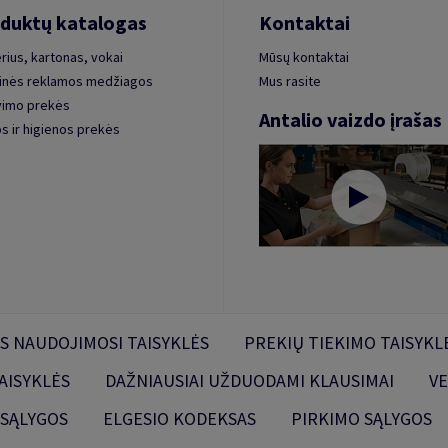
duktų katalogas
Kontaktai
rius, kartonas, vokai
Mūsų kontaktai
inės reklamos medžiagos
Mus rasite
vimo prekės
Antalio vaizdo įrašas
s ir higienos prekės
S NAUDOJIMOSI TAISYKLĖS
PREKIŲ TIEKIMO TAISYKL
AISYKLĖS
DAŽNIAUSIAI UŽDUODAMI KLAUSIMAI
VE
 SĄLYGOS
ELGESIO KODEKSAS
PIRKIMO SĄLYGOS