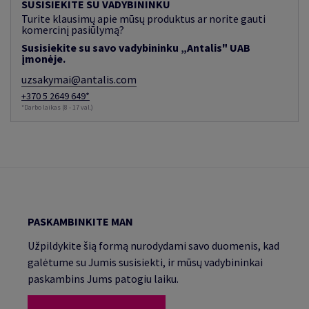
SUSISIEKITE SU VADYBININKU
Turite klausimų apie mūsų produktus ar norite gauti
komercinį pasiūlymą?
Susisiekite su savo vadybininku „Antalis" UAB
įmonėje.
uzsakymai@antalis.com
+370 5 2649 649*
*Darbo laikas (8 - 17 val.)
PASKAMBINKITE MAN
Užpildykite šią formą nurodydami savo duomenis, kad
galėtume su Jumis susisiekti, ir mūsų vadybininkai
paskambins Jums patogiu laiku.