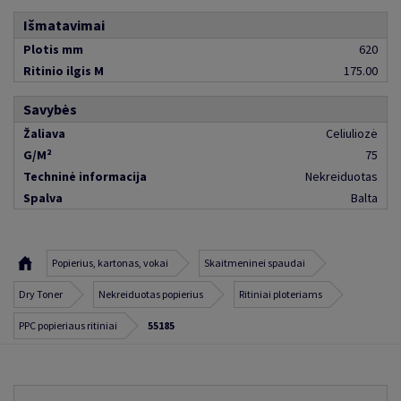
Išmatavimai
Plotis mm
620
Ritinio ilgis M
175.00
Savybės
Žaliava
Celiuliozė
G/M²
75
Techninė informacija
Nekreiduotas
Spalva
Balta
Popierius, kartonas, vokai
Skaitmeninei spaudai
Dry Toner
Nekreiduotas popierius
Ritiniai ploteriams
PPC popieriaus ritiniai
55185