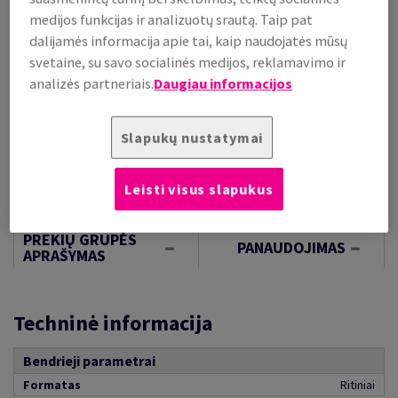
(8,14 kg )
medijos funkcijas ir analizuotų srautą. Taip pat
PALAIKOMA SANDĖLYJE
dalijamės informacija apie tai, kaip naudojatės mūsų
Kiekių palyginimas
svetaine, su savo socialinės medijos, reklamavimo ir
rit.
analizės partneriais.
Daugiau informacijos
−
+
Slapukų nustatymai
Leisti visus slapukus
PREKIŲ GRUPĖS
PANAUDOJIMAS
APRAŠYMAS
Techninė informacija
Bendrieji parametrai
Formatas
Ritiniai