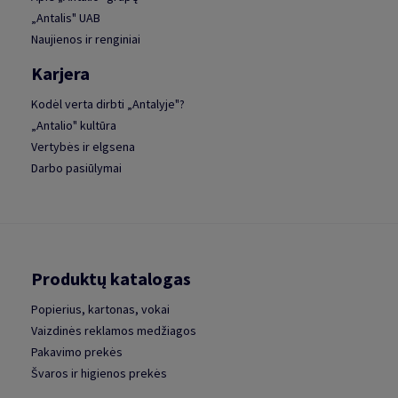
„Antalis" UAB
Naujienos ir renginiai
Karjera
Kodėl verta dirbti „Antalyje"?
„Antalio" kultūra
Vertybės ir elgsena
Darbo pasiūlymai
Produktų katalogas
Popierius, kartonas, vokai
Vaizdinės reklamos medžiagos
Pakavimo prekės
Švaros ir higienos prekės