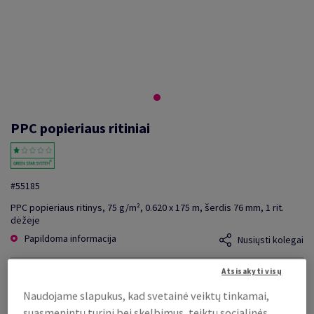
PPC popieriaus ritiniai
#55185
PPC popieriaus ritinys, 75 g/m², 0.620 x 175 m, šerdis 76 mm, 1 rit.
dėžėje
Papildoma informacija
Nusiųsti kolegai
Atsisakyti visų
Kaina be PVM
52,95 €
Naudojame slapukus, kad svetainė veiktų tinkamai,
už 1 rit.
suasmenintų turinį bei skelbimus, teiktų socialinės