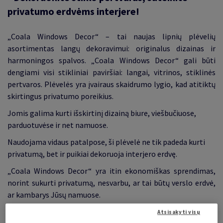
privatumo erdvėms interjere!
„
Coala Windows Decor
“
– tai naujas lipnių plėvelių
asortimentas langų dekoravimui: originalus dizainas ir
harmoningos spalvos.
„
Coala Windows Decor
“
gali būti
dengiami visi stikliniai paviršiai: langai, vitrinos, stiklinės
pertvaros. Plėvelės yra įvairaus skaidrumo lygio, kad atitiktų
skirtingus privatumo poreikius.
Jomis galima kurti išskirtinį dizainą biure, viešbučiuose,
parduotuvėse ir net namuose.
Naudojama vidaus patalpose, ši plėvelė ne tik padeda kurti
privatumą, bet ir puikiai dekoruoja interjero erdvę.
„Coala Windows Decor“ yra itin ekonomiškas sprendimas,
norint sukurti privatumą, nesvarbu, ar tai būtų verslo erdvė,
ar kambarys Jūsų namuose.
Atsisakyti visų