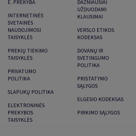
E. PREKYBA
DAŽNIAUSIAI
UŽDUODAMI
INTERNETINĖS
KLAUSIMAI
SVETAINĖS
NAUDOJIMOSI
VERSLO ETIKOS
TAISYKLĖS
KODEKSAS
PREKIŲ TIEKIMO
DOVANŲ IR
TAISYKLĖS
SVETINGUMO
POLITIKA
PRIVATUMO
POLITIKA
PRISTATYMO
SĄLYGOS
SLAPUKŲ POLITIKA
ELGESIO KODEKSAS
ELEKTRONINĖS
PREKYBOS
PIRKIMO SĄLYGOS
TAISYKLĖS