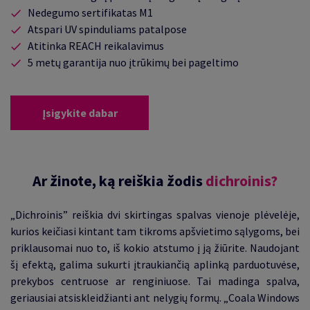
Nedegumo sertifikatas M1
Atspari UV spinduliams patalpose
Atitinka REACH reikalavimus
5 metų garantija nuo įtrūkimų bei pageltimo
Įsigykite dabar
Ar žinote, ką reiškia žodis
dichroinis
?
„Dichroinis” reiškia dvi skirtingas spalvas vienoje
plėvelėje
,
kurios keičiasi kintant tam tikroms apšvietimo sąlygoms, bei
priklausomai nuo to, iš kokio atstumo į ją žiūrite. Naudojant
šį efektą, galima sukurti įtraukiančią aplinką parduotuvėse,
prekybos centruose ar renginiuose. Tai madinga spalva,
geriausiai atsiskleidžianti ant nelygių formų. „Coala Windows