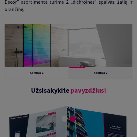
Decor
”
asortimente turime 2 „dichroines” spalvas: žalią ir
oranžinę.
Kampas 1
Kampas 2
Užsisakykite
pavyzdžius!