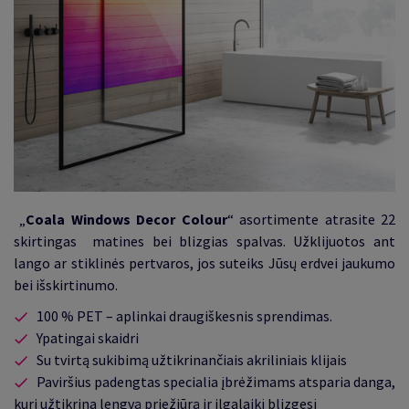
„
Coala Windows Decor Colour
“ asortimente atrasite 22
skirtingas
matines bei blizgias
spalvas. Užklijuotos ant
lango ar stiklinės pertvaros, jos suteiks Jūsų erdvei jaukumo
bei išskirtinumo.
100 % PET – aplinkai draugiškesnis sprendimas
.
Ypatingai skaidri
Su tvirtą sukibimą užtikrinančiais akriliniais klijais
Paviršius padengtas specialia įbrėžimams atsparia danga,
kuri užtikrina lengvą priežiūrą ir ilgalaikį blizgesį