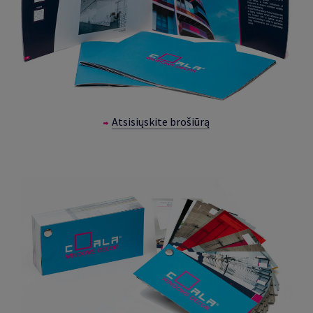
Atsisiųskite brošiūrą