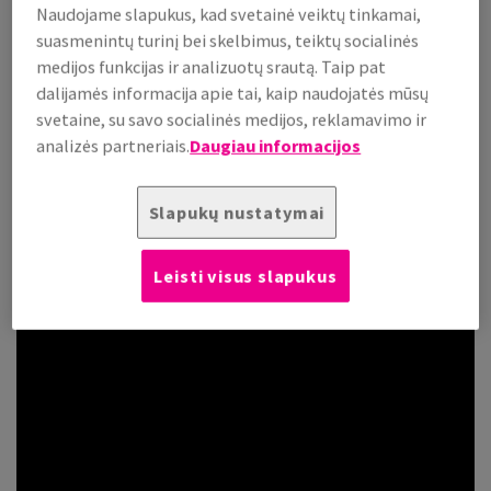
Naudojame slapukus, kad svetainė veiktų tinkamai,
Video: Kaip užklijuoti plėvelę?
suasmenintų turinį bei skelbimus, teiktų socialinės
medijos funkcijas ir analizuotų srautą. Taip pat
dalijamės informacija apie tai, kaip naudojatės mūsų
svetaine, su savo socialinės medijos, reklamavimo ir
analizės partneriais.
Daugiau informacijos
Slapukų nustatymai
Leisti visus slapukus