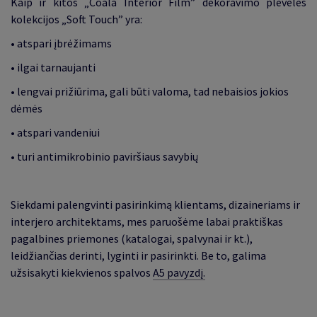
Kaip ir kitos „Coala Interior Film” dekoravimo plėvelės
kolekcijos „Soft Touch” yra:
•
atspari įbrėžimams
•
ilgai tarnaujanti
•
lengvai prižiūrima, gali būti valoma, tad nebaisios jokios
dėmės
•
atspari vandeniui
•
turi antimikrobinio paviršiaus savybių
Siekdami palengvinti pasirinkimą klientams, dizaineriams ir
interjero architektams, mes paruošėme labai praktiškas
pagalbines priemones (katalogai, spalvynai ir kt.),
leidžiančias derinti, lyginti ir pasirinkti. Be to, galima
užsisakyti kiekvienos spalvos
A5 pavyzdį.