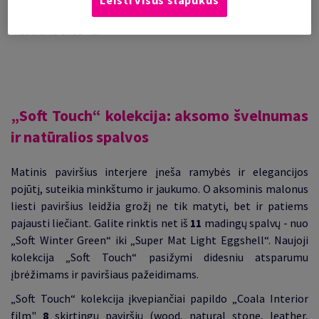
puikiai derės, o galbūt net taps jūsų kuriamo interjero
išskirtiniu akcentu.
„Soft Touch“ kolekcija: aksomo švelnumas
ir natūralios spalvos
Matinis paviršius interjere įneša ramybės ir elegancijos
pojūtį, suteikia minkštumo ir jaukumo. O aksominis malonus
liesti paviršius leidžia grožį ne tik matyti, bet ir patiems
pajausti liečiant.
Galite rinktis net iš
11
madingų spalvų - nuo
„Soft Winter Green“ iki „Super Mat Light
Eggshell
“. Naujoji
kolekcija „Soft Touch“ pasižymi didesniu atsparumu
įbrėžimams ir paviršiaus pažeidimams.
„Soft Touch“ kolekcija įkvepiančiai papildo „Coala Interior
film"
8
skirtingų paviršių (wood, natural stone, leather,