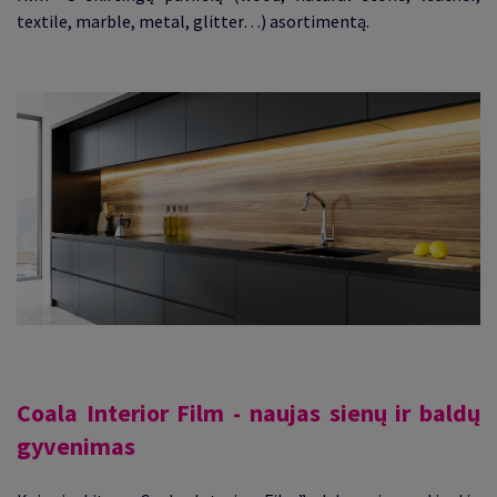
textile, marble, metal, glitter…) asortimentą.
Coala Interior Film - naujas sienų ir baldų
gyvenimas