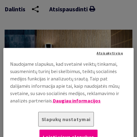
Dalintis
Atsispausdinti
Atsisakyti visų
Naudojame slapukus, kad svetainė veiktų tinkamai,
suasmenintų turinį bei skelbimus, teiktų socialinės
medijos funkcijas ir analizuotų srautą. Taip pat
dalijamės informacija apie tai, kaip naudojatės mūsų
svetaine, su savo socialinės medijos, reklamavimo ir
analizės partneriais.
Daugiau informacijos
Lipnių dekoravimo plėvelių „Coala Interior Film“ asortimento
Slapukų nustatymai
naujiena „Soft Touch” – tai ypatingai matinė, aksominio
malonaus liesti paviršiaus, 11 elegantiškų spalvų kolekcija.
Kad ir kokio stiliaus interjerą kuriate, subtilus matinis paviršius
Leisti visus slapukus