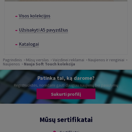
Visos kolekcijos
Užsisakyti A5 pavyzdžius
Katalogai
Pagrindinis
Mūsų verslas
Vaizdinei reklamai
Naujienos ir renginiai
Naujienos
Nauja Soft Touch kolekcija
Patinka tai, ką darome?
Registruokitės, norėdami gauti daugiau naujienų bei pasiūlymų
Sukurti profilį
Mūsų sertifikatai