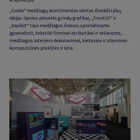
„Coala“ medžiagų asortimentas skirtas išreikšti jūsų
idėjas: lipnios plėvelės grindų grafikai, „frontlit“ ir
„backlit“ tipo medžiagos šviesos sprendimams
įgyvendinti, tekstilė firminei atributikai ir vėliavoms,
medžiagos interjero dekoravimui, kietosios ir aliuminio
kompozicinės plokštės ir kita.