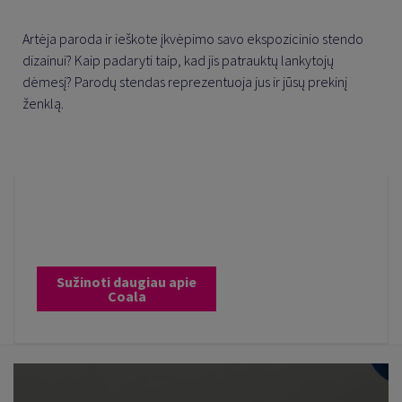
Artėja paroda ir ieškote įkvėpimo savo ekspozicinio stendo
dizainui? Kaip padaryti taip, kad jis patrauktų lankytojų
dėmesį? Parodų stendas reprezentuoja jus ir jūsų prekinį
ženklą.
Sužinoti daugiau apie
Coala