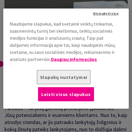
Atsisakyti visų
Naudojame slapukus, kad svetainė veiktų tinkamai,
suasmenintų turinį bei skelbimus, teiktų socialinės
medijos funkcijas ir analizuotų srautą. Taip pat
dalijamės informacija apie tai, kaip naudojatės mūsų
svetaine, su savo socialinės medijos, reklamavimo ir
analizės partneriais.
Daugiau informacijos
Slapukų nustatymai
Išreikškite savo stilių individualiu
dizainu
Leisti visus slapukus
Parodos – tai jūsų gaminių pristatymo „podiumas“.
Jūsų potencialiems ir esamiems klientams. Nuo to, kaip
atrodys stendas, ar jis patrauks lankytojų žvilgsnius ir
kokią žinutę pateiks lankytojams, nuo to didžiąja dalimi