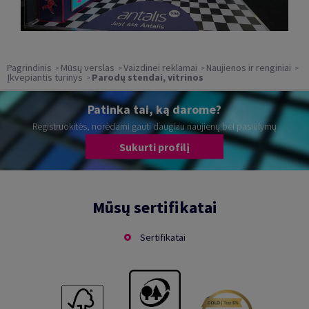
Pagrindinis
Mūsų verslas
Vaizdinei reklamai
Naujienos ir renginiai
Įkvepiantis turinys
Parodų stendai, vitrinos
Patinka tai, ką darome?
Registruokitės, norėdami gauti daugiau naujienų bei pasiūlymų
Sukurti profilį
Mūsų sertifikatai
Sertifikatai