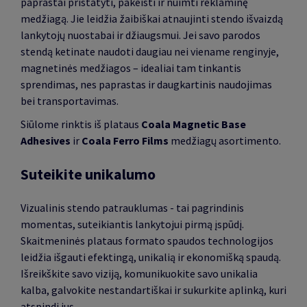
paprastai pristatyti, pakeisti ir nuimti reklaminę
medžiagą. Jie leidžia žaibiškai atnaujinti stendo išvaizdą
lankytojų nuostabai ir džiaugsmui. Jei savo parodos
stendą ketinate naudoti daugiau nei viename renginyje,
magnetinės medžiagos – idealiai tam tinkantis
sprendimas, nes paprastas ir daugkartinis naudojimas
bei transportavimas.
Siūlome rinktis iš plataus
Coala Magnetic Base
Adhesives
ir
Coala Ferro Films
medžiagų asortimento.
Suteikite unikalumo
Vizualinis stendo patrauklumas - tai pagrindinis
momentas, suteikiantis lankytojui pirmą įspūdį.
Skaitmeninės plataus formato spaudos technologijos
leidžia išgauti efektingą, unikalią ir ekonomišką spaudą.
Išreikškite savo viziją, komunikuokite savo unikalia
kalba, galvokite nestandartiškai ir sukurkite aplinką, kuri
atspindi jus.