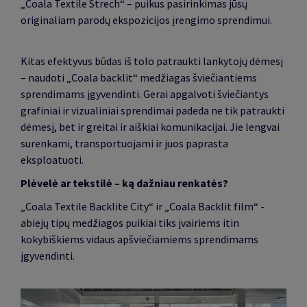
„Coala Textile Strech“ – puikus pasirinkimas jūsų
originaliam parodų ekspozicijos įrengimo sprendimui.
Kitas efektyvus būdas iš tolo patraukti lankytojų dėmesį
– naudoti „Coala backlit“ medžiagas šviečiantiems
sprendimams įgyvendinti. Gerai apgalvoti šviečiantys
grafiniai ir vizualiniai sprendimai padeda ne tik patraukti
dėmesį, bet ir greitai ir aiškiai komunikacijai. Jie lengvai
surenkami, transportuojami ir juos paprasta
eksploatuoti.
Plėvelė ar tekstilė – ką dažniau renkatės?
„Coala Textile Backlite City“ ir „Coala Backlit film“ -
abiejų tipų medžiagos puikiai tiks įvairiems itin
kokybiškiems vidaus apšviečiamiems sprendimams
įgyvendinti.