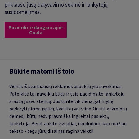
priklauso jūsų dalyvavimo sėkmė ir lankytojų
susidomėjimas.
Sužinokite daugiau apie
Coala
Būkite matomi iš tolo
Vienas iš svarbiausių reklamos aspektų yra suvokimas.
Pateikite tai paveikiu būdu ir taip padidinsite lankytojų
srautą į savo stendą. Jūs turite tik vieną galimybę
padaryti pirmą įspūdį, kad jūsų vaizdinė žinutė atkreiptų
dėmesį, būtų nedviprasmiška ir greitai pasiektų
lankytoją. Bendraukite vizualiai, naudodami kuo mažiau
teksto - tegu jūsų dizainas ragina veikti!