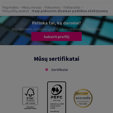
Pagrindinis
Mūsų verslas
Pakavimui
Tinklaraštis
Pavyzdžių analizė
Kaip pakuotės dizainas padidina efektyvumą
Patinka tai, ką darome?
Registruokitės, norėdami gauti daugiau naujienų bei pasiūlymų
Sukurti profilį
Mūsų sertifikatai
Sertifikatai