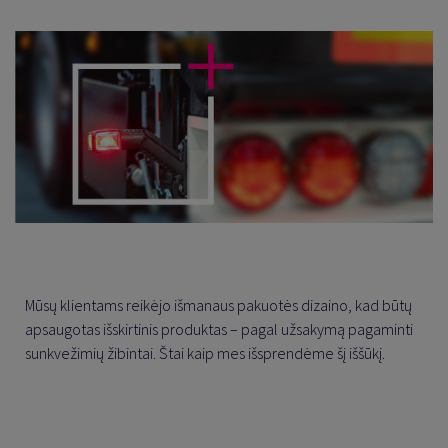
Mūsų klientams reikėjo išmanaus pakuotės dizaino, kad būtų
apsaugotas išskirtinis produktas – pagal užsakymą pagaminti
sunkvežimių žibintai. Štai kaip mes išsprendėme šį iššūkį.