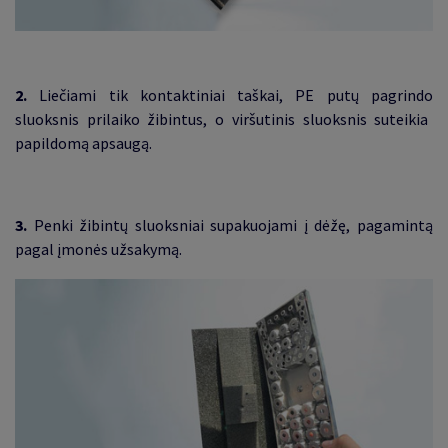
2.
Liečiami tik kontaktiniai taškai, PE put
ų pagrindo
sluoksnis prilaiko žibintus, o viršutinis sluoksnis suteikia
papildomą apsaugą.
3.
Penki
žibintų
sluoksniai supakuojami į dė
žę, pagamintą
pagal įmonės užsakymą
.