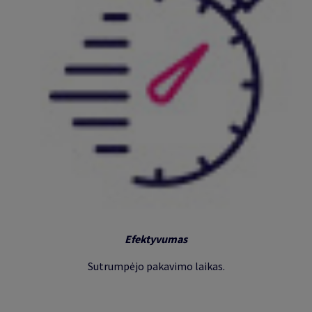
Efektyvumas
Sutrump
ėjo
pakavimo laikas
.