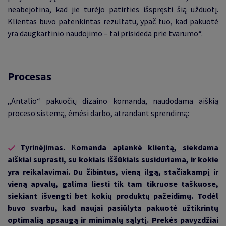
neabejotina, kad jie turėjo patirties išspręsti šią užduotį.
Klientas buvo patenkintas rezultatu, ypač tuo, kad pakuotė
yra daugkartinio naudojimo
–
tai prisideda prie tvarumo“.
Procesas
„Antalio“ pakuočių dizaino komanda, naudodama aiškią
proceso sistemą, ėmėsi darbo, atrandant sprendimą
:
Tyrinėjimas.
K
omanda aplankė klientą, siekdama
aiškiai suprasti, su kokiais iššūkiais susiduriama, ir kokie
yra reikalavimai. Du žibintus, vieną ilgą, stačiakampį ir
vieną apvalų, galima liesti tik tam tikruose taškuose,
siekiant išvengti bet kokių produktų pažeidimų. Todėl
buvo svarbu, kad naujai pasiūlyta pakuotė užtikrintų
optimalią apsaugą ir minimalų sąlytį. Prekės pavyzdžiai