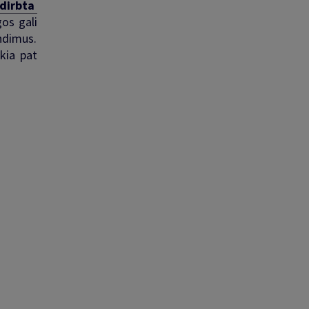
dirbta
os gali
ndimus.
kia pat