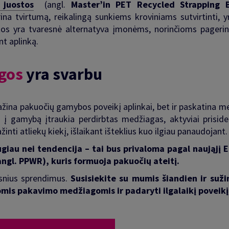
 juostos
(angl.
Master’in PET Recycled Strapping 
na tvirtumą, reikalingą sunkiems kroviniams sutvirtinti, y
tos yra tvaresnė alternatyva įmonėms, norinčioms pagerin
t aplinką.
agos
yra svarbu
žina pakuočių gamybos poveikį aplinkai,
bet ir paskatina m
os į gamybą
įtraukia perdirbtas medžiagas, aktyviai priside
ti atliekų kiekį, išlaikant išteklius kuo ilgiau panaudojant.
giau nei tendencija – tai bus privaloma pagal naująjį 
ngl. PPWR), kuris formuoja pakuočių ateitį.
snius sprendimus.
Susisiekite su mumis šiandien ir suži
mis pakavimo medžiagomis ir padaryti ilgalaikį poveikį