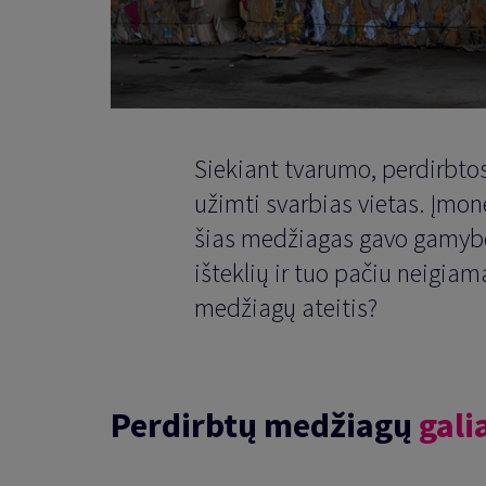
Siekiant tvarumo, perdirb
užimti svarbias vietas. Įmonė
šias medžiagas gavo gamyb
išteklių ir tuo pačiu neigiam
medžiagų ateitis?
Perdirbtų medžiagų
gali