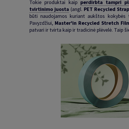
Tokie produktai kaip
perdirbta tampri pl
tvirtinimo juosta
(angl.
PET Recycled Stra
būti naudojamos kuriant aukštos kokybės tv
Pavyzdžiui,
Master'in Recycled Stretch Fil
patvari ir tvirta kaip ir tradicinė plėvelė. Tai