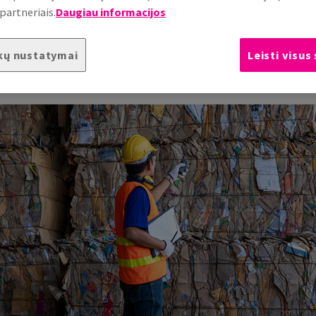
partneriais.
Daugiau informacijos
kų nustatymai
Leisti visus