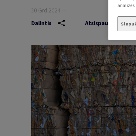
analizės 
30 Grd 2024 —
Dalintis
Atsispausdinti
Slapu