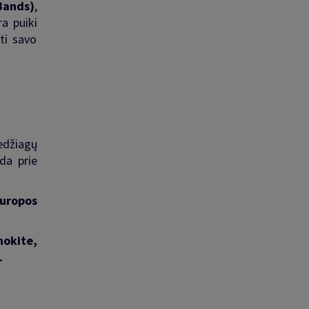
Bands)
,
ra puiki
ti savo
edžiagų
da prie
Europos
nokite,
.