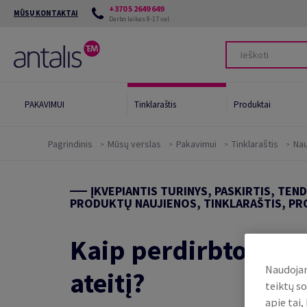
+370 5 2649 649
MŪSŲ KONTAKTAI
Darbo laikas 8-17 val.
PAKAVIMUI
Tinklaraštis
Produktai
Pagrindinis
Mūsų verslas
Pakavimui
Tinklaraštis
Nau
Pramoniniai
Mūsų aplinkosaugos įrankiai
Poligr
klijai
ĮKVEPIANTIS TURINYS, PASKIRTIS, TEN
Green Star System
Maist
PRODUKTŲ NAUJIENOS, TINKLARAŠTIS, PR
Green Card
Pakav
Kaip perdirbtos me
Tvarūs sprendimai
Paku
Naudojam
ateitį?
teiktų so
apie tai