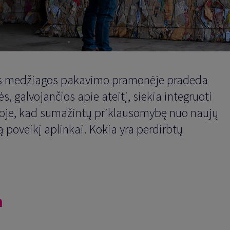
tos medžiagos pakavimo pramonėje pradeda
s, galvojančios apie ateitį, siekia integruoti
oje, kad sumažintų priklausomybę nuo naujų
ą poveikį aplinkai. Kokia yra perdirbtų
a