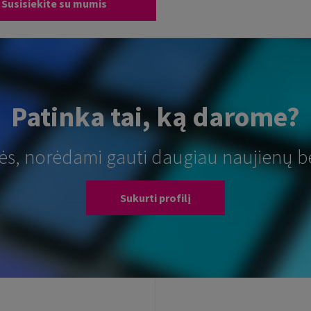
Susisiekite su mumis
Patinka tai, ką darome?
tės, norėdami gauti daugiau naujienų b
Sukurti profilį