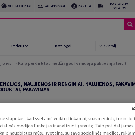
PRISTATYMO
VISI PRODUKTAI
VADYBININKAI
KARJERA
SĄLYGOS
Paslaugos
Katalogai
Apie Antalį
jienos
Kaip perdirbtos medžiagos formuoja pakuočių ateitį?
afijai
DENCIJOS, NAUJIENOS IR RENGINIAI, NAUJIENOS, PAKAVI
ui ir gėrimams
ODUKTAI, PAKAVIMAS
imo linijos pabaiga
džiagos formuoja pakuoč
A
očių gamintojams
e slapukus, kad svetainė veiktų tinkamai, suasmenintų turinį be
cialinės medijos funkcijas ir analizuotų srautą. Taip pat dalijamės
, kaip naudojatės mūsų svetaine, su savo socialinės medijos, rekla