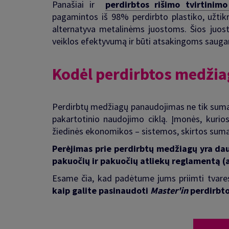
Panašiai ir
perdirbtos rišimo tvirtinimo
pagamintos iš 98% perdirbto plastiko, užtikri
alternatyva metalinėms juostoms. Šios juos
veiklos efektyvumą ir būti atsakingoms saugan
Kodėl perdirbtos medži
Perdirbtų medžiagų panaudojimas ne tik suma
pakartotinio naudojimo ciklą. Įmonės, kuri
žiedinės ekonomikos – sistemos, skirtos sumažin
Perėjimas prie perdirbtų medžiagų yra dau
pakuočių ir pakuočių atliekų reglamentą (a
Esame čia, kad padėtume jums priimti tvare
kaip galite pasinaudoti
Master'in
perdirbto