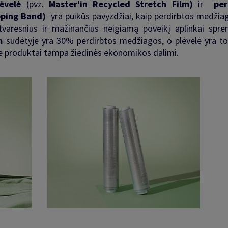
ėvelė
(pvz.
Master'in Recycled Stretch Film)
ir
per
pping Band)
yra puikūs pavyzdžiai, kaip perdirbtos medžiag
aresnius ir mažinančius neigiamą poveikį aplinkai spre
m
sudėtyje yra 30% perdirbtos medžiagos, o plėvelė yra to
p šie produktai tampa žiedinės ekonomikos dalimi.