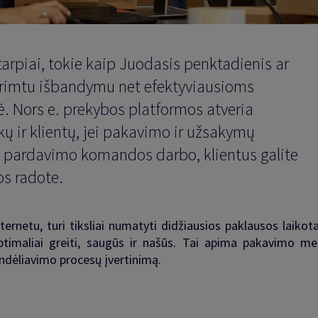
arpiai, tokie kaip Juodasis penktadienis ar
ti rimtu išbandymu net efektyviausioms
ė. Nors e. prekybos platformos atveria
kų ir klientų, jei pakavimo ir užsakymų
uo pardavimo komandos darbo, klientus galite
os radote.
ternetu, turi tiksliai numatyti didžiausios paklausos laikota
ptimaliai greiti, saugūs ir našūs. Tai apima pakavimo me
andėliavimo procesų įvertinimą.