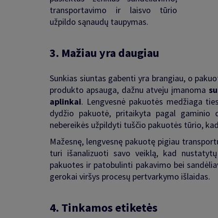
transportavimo ir laisvo tūrio
užpildo sąnaudų taupymas.
3.
Mažiau yra daugiau
Sunkias siuntas gabenti yra brangiau, o pakuot
produkto apsauga, dažnu atveju įmanoma
su
aplinkai
. Lengvesnė pakuotės medžiaga ties
dydžio pakuotė, pritaikyta pagal gaminio 
nebereikės užpildyti tuščio pakuotės tūrio, k
Mažesnę, lengvesnę pakuotę pigiau transportuot
turi išanalizuoti savo veiklą, kad nustatyt
pakuotes ir patobulinti pakavimo bei sandėlia
gerokai viršys procesų pertvarkymo išlaidas
.
4.
Tinkamos etiketės