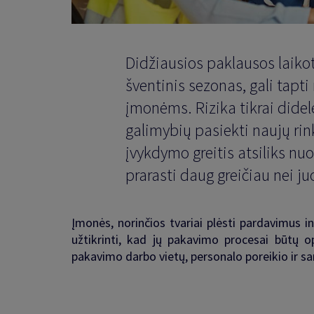
Didžiausios paklausos laikot
šventinis sezonas, gali tap
įmonėms. Rizika tikrai didel
galimybių pasiekti naujų rin
įvykdymo greitis atsiliks n
prarasti daug greičiau nei ju
Įmonės, norinčios tvariai plėsti pardavimus in
užtikrinti, kad jų pakavimo procesai būtų o
pakavimo darbo vietų, personalo poreikio ir s