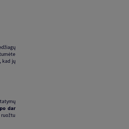
edžiagų
ntumėte
 kad jų
statymų
po dar
o ruožtu