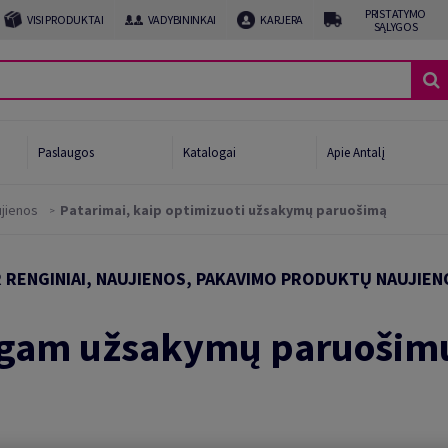
PRISTATYMO
VISI PRODUKTAI
VADYBININKAI
KARJERA
SĄLYGOS
Paslaugos
Katalogai
Apie Antalį
jienos
Patarimai, kaip optimizuoti užsakymų paruošimą
afijai
R RENGINIAI, NAUJIENOS, PAKAVIMO PRODUKTŲ NAUJIEN
ui ir gėrimams
imo linijos pabaiga
ngam užsakymų paruošim
očių gamintojams