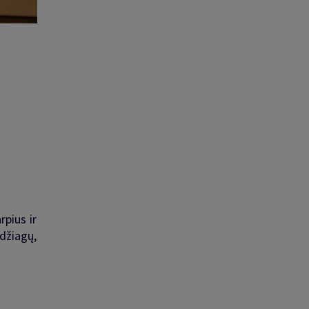
rpius ir
džiagų,