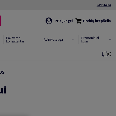
E.PREKYBA
Prisijungti
Prekių krepšelis
Pakavimo
Pramoniniai
Aplinkosauga
konsultantai
klijai
Uždaryti
Uždaryti
OS
ui