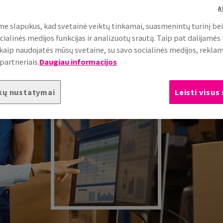
A
e slapukus, kad svetainė veiktų tinkamai, suasmenintų turinį be
cialinės medijos funkcijas ir analizuotų srautą. Taip pat dalijamės
, kaip naudojatės mūsų svetaine, su savo socialinės medijos, rekla
partneriais.
Daugiau informacijos
kų nustatymai
Leisti visus