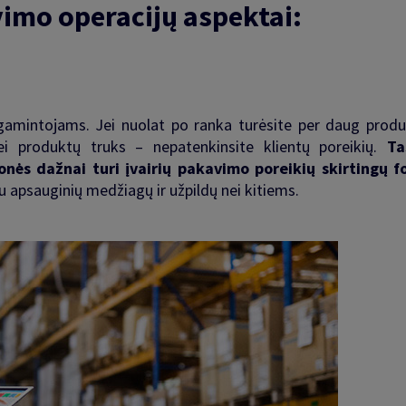
vimo operacijų aspektai
:
gamintojams. Jei nuolat po ranka turėsite per daug produ
ei produktų truks – nepatenkinsite klientų poreikių.
Ta
onės dažnai turi įvairių pakavimo poreikių skirtingų f
u apsauginių medžiagų ir užpildų nei kitiems.