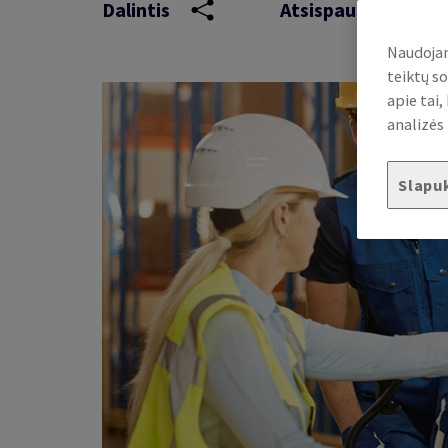
Dalintis
Atsispausdinti
Naudojam
teiktų so
apie tai
analizės 
Slapu