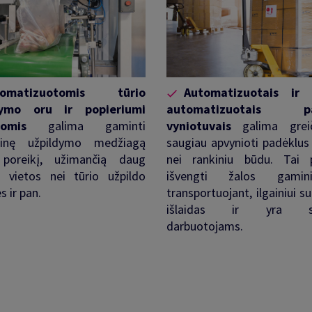
tomatizuotomis tūrio
Automatizuotais ir 
dymo oru ir popieriumi
automatizuotais pa
momis
galima gaminti
vyniotuvais
galima greič
ginę užpildymo medžiagą
saugiau apvynioti padėklus 
 poreikį, užimančią daug
nei rankiniu būdu. Tai 
 vietos nei tūrio užpildo
išvengti žalos gamin
s ir pan
.
transportuojant, ilgainiui 
išlaidas ir yra sa
darbuotojams
.