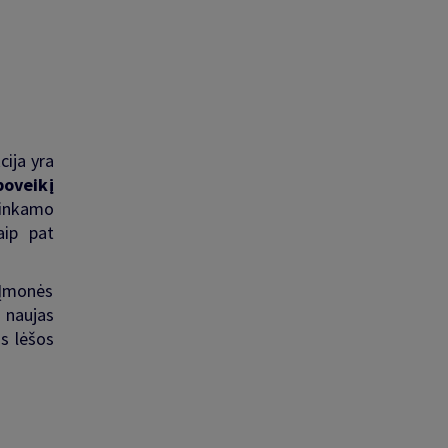
ija yra
poveikį
Tinkamo
aip pat
. Įmonės
 naujas
os lėšos