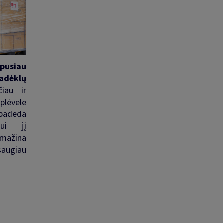
pusiau
dėklų
iau ir
plėvele
padeda
iui jį
sumažina
ugiau