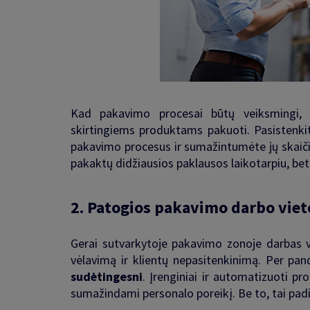
Kad pakavimo procesai būtų veiksmingi, s
skirtingiems produktams pakuoti. Pasistenki
pakavimo procesus ir sumažintumėte jų skaič
pakaktų didžiausios paklausos laikotarpiu, bet
2.
Patogios pakavimo darbo viet
Gerai sutvarkytoje pakavimo zonoje darbas v
vėlavimą ir klientų nepasitenkinimą. Per pa
sudėtingesni
. Įrenginiai ir automatizuoti pr
sumažindami personalo poreikį. Be to, tai pad