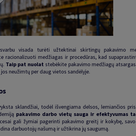
varbu visada turėti užtektinai skirtingų pakavimo m
te racionalizuoti medžiagas ir procedūras, kad supaprasti
ių.
Taip
pat nuolat
stebėkite pakavimo medžiagų atsargas,
 jos neužimtų per daug vietos sandėlyje
.
os
yksta sklandžiai, todėl išvengiama delsos, lemiančios pri
ndemiją
pakavimo darbo vietų sauga ir efektyvumas ta
ocesai gali žymiai pagerinti pakavimo greitį ir kokybę, sav
idina darbuotojų našumą ir užtikrina jų saugumą
.