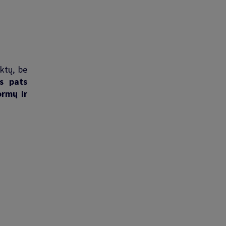
ktų, be
s pats
ormų ir