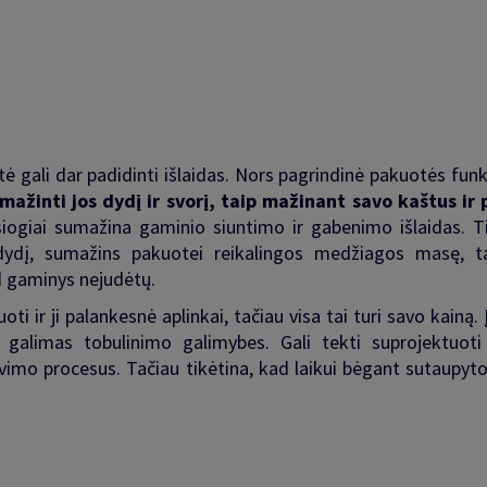
ė gali dar padidinti išlaidas.
Nors pagrindinė pakuotės funkc
mažinti jos dydį ir svorį, taip mažinant savo kaštus ir 
iogiai sumažina gaminio siuntimo ir gabenimo išlaidas. 
dydį, sumažins pakuotei reikalingos medžiagos masę, t
ad gaminys nejudėtų.
i ir ji palankesnė aplinkai, tačiau visa tai turi savo kainą
ų galimas tobulinimo galimybes. Gali tekti suprojektuoti
vimo procesus. Tačiau tikėtina, kad laikui bėgant sutaupyt