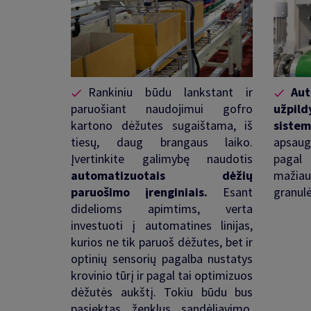
Rankiniu b
ūdu lankstant ir
Au
paruošiant naudojimui gofro
užpil
kartono dėžutes sugaištama, iš
siste
tiesų, daug brangaus laiko.
apsau
Įvertinkite galimybę naudotis
pagal
automatizuotais dėžių
mažiau
paruošimo įrenginiais.
Esant
granulė
didelioms apimtims, verta
investuoti į automatines linijas,
kurios ne tik paruoš dėžutes, bet ir
optinių sensorių pagalba nustatys
krovinio tūrį ir pagal tai optimizuos
dėžutės aukštį. Tokiu būdu bus
pasiektas ženklus sandėliavimo,