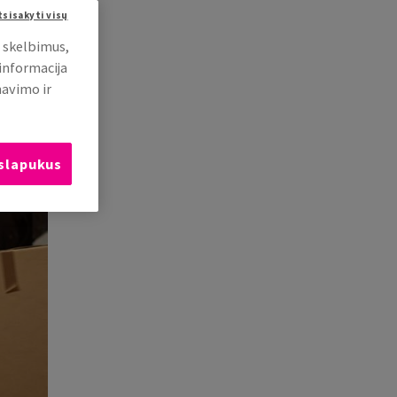
tsisakyti visų
i skelbimus,
 informacija
mavimo ir
 slapukus