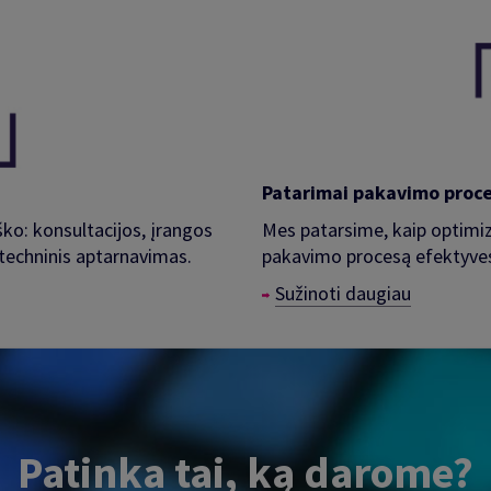
Patarimai pakavimo proc
ško: konsultacijos, įrangos
Mes patarsime, kaip optimiz
 techninis aptarnavimas.
pakavimo procesą efektyves
Sužinoti daugiau
Patinka tai, ką darome?