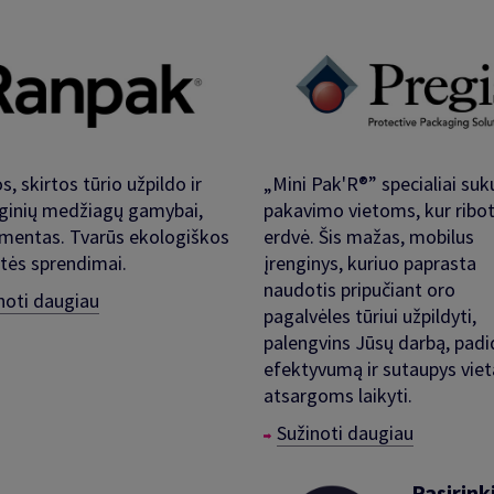
s, skirtos tūrio užpildo ir
„Mini Pak'R®” specialiai suk
ginių medžiagų gamybai,
pakavimo vietoms, kur ribo
imentas. Tvarūs ekologiškos
erdvė. Šis mažas, mobilus
tės sprendimai.
įrenginys, kuriuo paprasta
naudotis pripučiant oro
noti daugiau
pagalvėles tūriui užpildyti,
palengvins Jūsų darbą, padi
efektyvumą ir sutaupys viet
atsargoms laikyti.​
Sužinoti daugiau
Pasirin