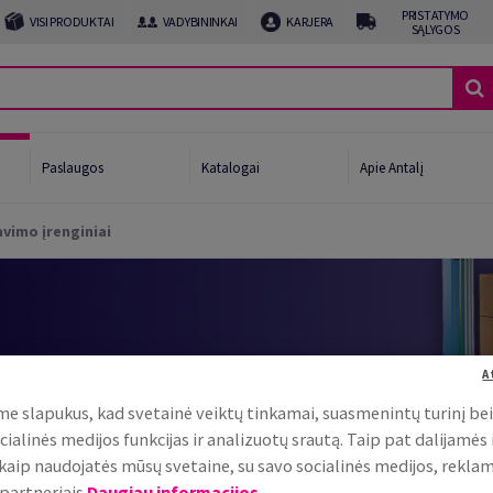
PRISTATYMO
VISI PRODUKTAI
VADYBININKAI
KARJERA
SĄLYGOS
Paslaugos
Katalogai
Apie Antalį
vimo įrenginiai
afijai
ui ir gėrimams
imo linijos pabaiga
A
očių gamintojams
e slapukus, kad svetainė veiktų tinkamai, suasmenintų turinį be
nkiai, sistemos
cialinės medijos funkcijas ir analizuotų srautą. Taip pat dalijamės
, kaip naudojatės mūsų svetaine, su savo socialinės medijos, rekla
partneriais.
Daugiau informacijos