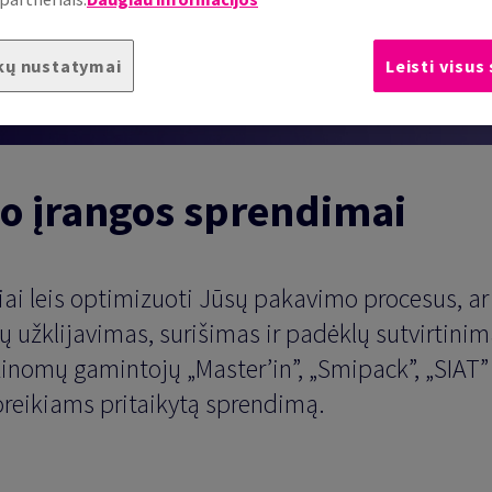
kų nustatymai
Leisti visus
o įrangos sprendimai
iai leis optimizuoti Jūsų pakavimo procesus, ar
ų užklijavimas, surišimas ir padėklų sutvirtinim
nomų gamintojų „Master’in”, „Smipack”, „SIAT” 
 poreikiams pritaikytą sprendimą.