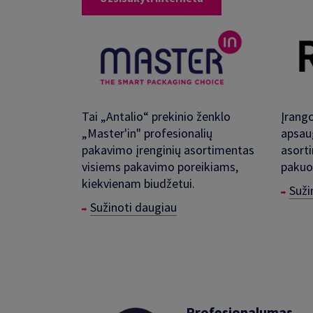
Tai „Antalio“ prekinio ženklo
Įrango
„Master'in" profesionalių
apsau
pakavimo įrenginių asortimentas
asort
visiems pakavimo poreikiams,
pakuo
kiekvienam biudžetui.
Suži
Sužinoti daugiau
Profesionalumas