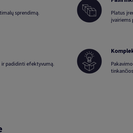
timalų sprendimą.
Platus įre
įvairiems
Komple
 ir padidinti efektyvumą.
Pakavimo 
tinkančio
e