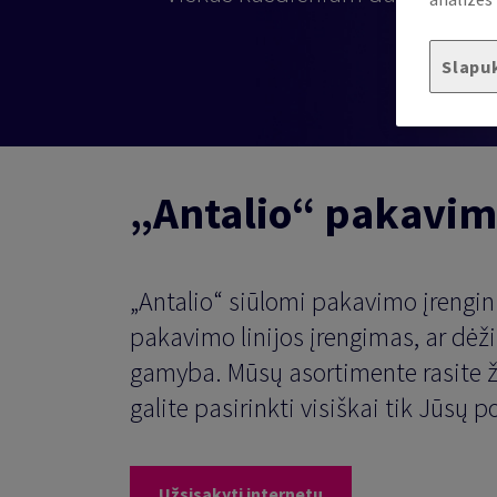
Slapu
„Antalio“ pakavim
„Antalio“ siūlomi pakavimo įrengin
pakavimo linijos įrengimas, ar dėži
gamyba. Mūsų asortimente rasite ži
galite pasirinkti visiškai tik Jūsų
Užsisakyti internetu