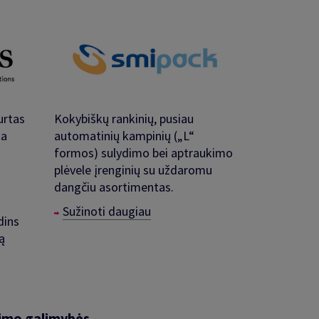
urtas
Kokybiškų rankinių, pusiau
ta
automatinių kampinių („L“
formos) sulydimo bei aptraukimo
plėvele įrenginių su uždaromu
dangčiu asortimentas.
Sužinoti daugiau
dins
ą
kimo galimybės