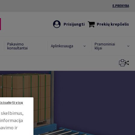
E.PREKYBA
Prisijungti
Prekių krepšelis
Pakavimo
Pramoniniai
Aplinkosauga
konsultantai
klijai
Uždaryti
Uždaryti
tsisakyti visų
i skelbimus,
 informacija
mavimo ir