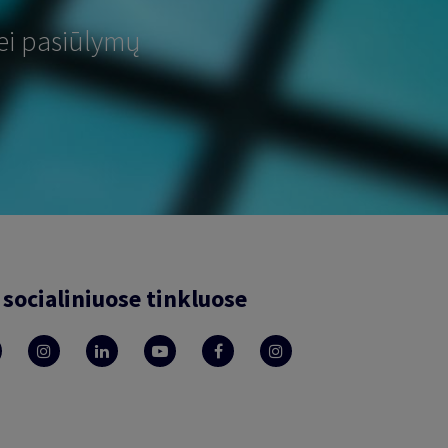
ei pasiūlymų
socialiniuose tinkluose