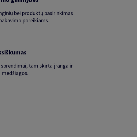
nginių bei produktų pasirinkimas
 pakavimo poreikiams.
ksiškumas
sprendimai, tam skirta įranga ir
s medžiagos.