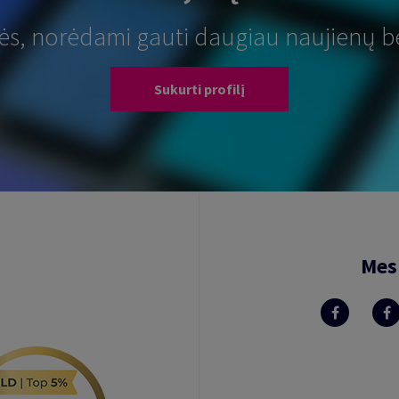
tės, norėdami gauti daugiau naujienų b
Sukurti profilį
Mes 