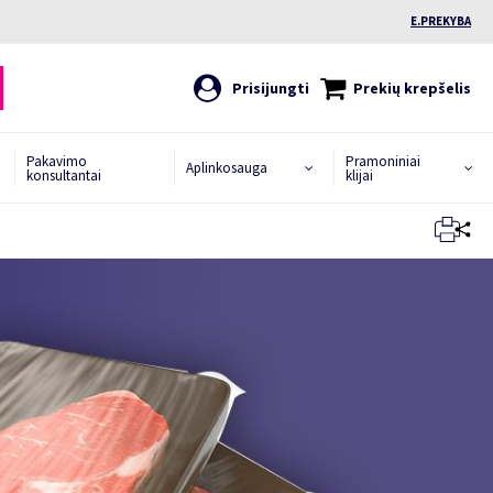
E.PREKYBA
Prisijungti
Prekių krepšelis
Pakavimo
Pramoniniai
Aplinkosauga
konsultantai
klijai
Uždaryti
Uždaryti