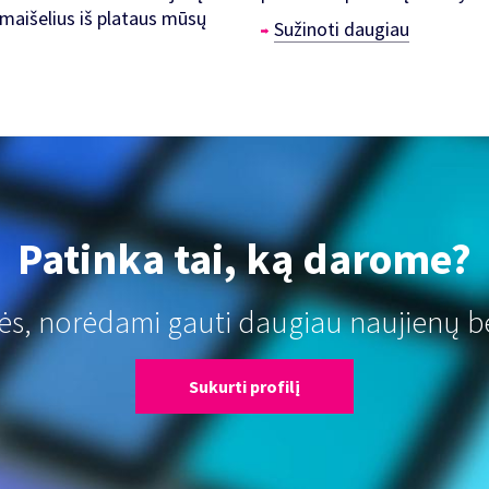
 maišelius iš plataus mūsų
Sužinoti daugiau
Patinka tai, ką darome?
tės, norėdami gauti daugiau naujienų b
Sukurti profilį