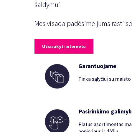
šaldymui.
Mes visada padėsime jums rasti s
Užsisakyti internetu
Garantuojame
Tinka sąlyčiui su maisto
Pasirinkimo galimyb
Platus asortimentas mai
popieriaus ir dėžių.