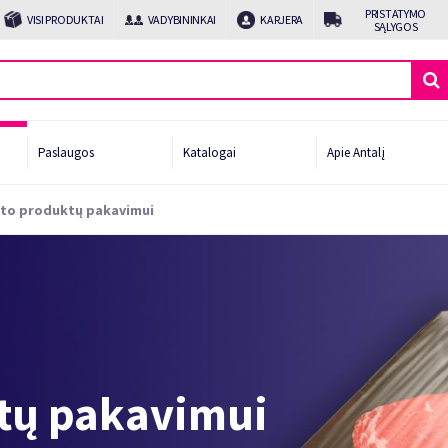
PRISTATYMO
VISI PRODUKTAI
VADYBININKAI
KARJERA
SĄLYGOS
Paslaugos
Katalogai
Apie Antalį
to produktų pakavimui
afijai
ui ir gėrimams
imo linijos pabaiga
očių gamintojams
tų pakavimui