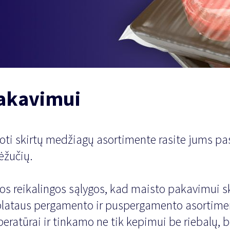
pakavimui
i skirtų medžiagų asortimente rasite jums pasi
ėžučių.
os reikalingos sąlygos, kad maisto pakavimui s
 plataus pergamento ir puspergamento asortime
eratūrai ir tinkamo ne tik kepimui be riebalų, 