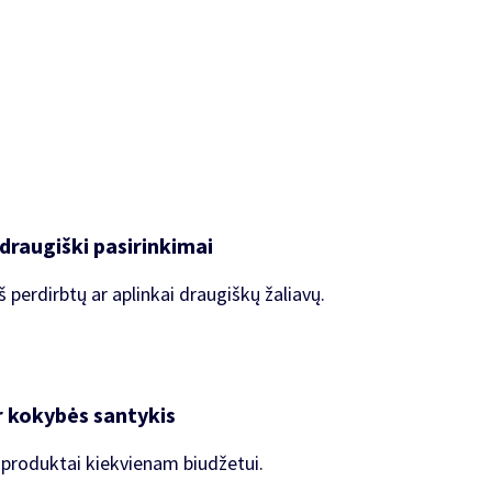
 draugiški pasirinkimai
š perdirbtų ar aplinkai draugiškų žaliavų.
r kokybės santykis
 produktai kiekvienam biudžetui.