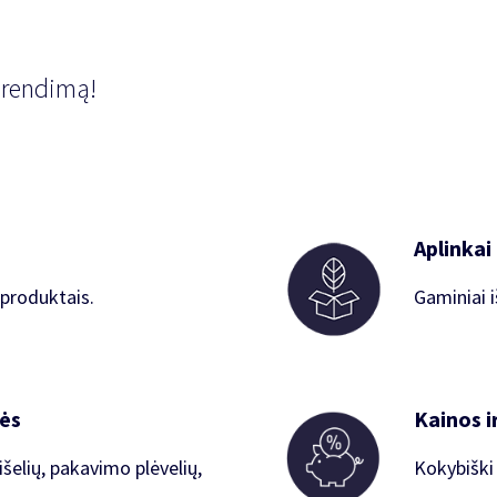
prendimą!
Aplinkai
 produktais.
Gaminiai i
ės
Kainos i
šelių, pakavimo plėvelių,
Kokybiški