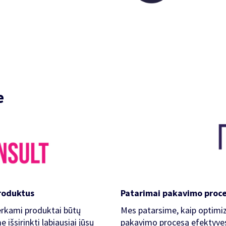
e
produktus
Patarimai pakavimo proc
 perkami produktai būtų
Mes patarsime, kaip optimizu
išsirinkti labiausiai jūsų
pakavimo procesą efektyves