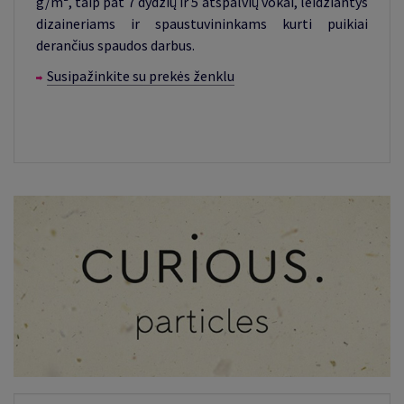
g/m², taip pat 7 dydžių ir 5 atspalvių vokai, leidžiantys
dizaineriams ir spaustuvininkams kurti puikiai
derančius spaudos darbus.
Susipažinkite su prekės ženklu