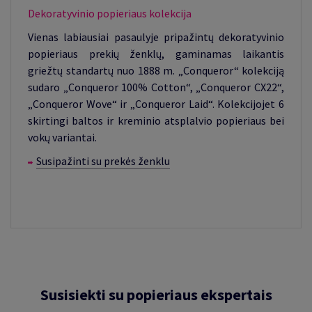
Dekoratyvinio popieriaus kolekcija
Vienas labiausiai pasaulyje pripažintų dekoratyvinio
popieriaus prekių ženklų, gaminamas laikantis
griežtų standartų nuo 1888 m. „Conqueror“ kolekciją
sudaro „Conqueror 100% Cotton“, „Conqueror CX22“,
„Conqueror Wove“ ir „Conqueror Laid“. Kolekcijojet 6
skirtingi baltos ir kreminio atsplalvio popieriaus bei
vokų variantai.
Susipažinti su prekės ženklu
Susisiekti su popieriaus ekspertais