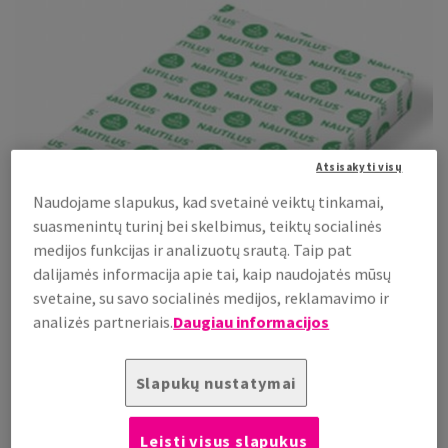
Atsisakyti visų
Naudojame slapukus, kad svetainė veiktų tinkamai,
suasmenintų turinį bei skelbimus, teiktų socialinės
medijos funkcijas ir analizuotų srautą. Taip pat
dalijamės informacija apie tai, kaip naudojatės mūsų
svetaine, su savo socialinės medijos, reklamavimo ir
analizės partneriais.
Daugiau informacijos
Nautilus
®
Classic
Slapukų nustatymai
Pagamintas iš 100 % perdirbto pluošto, atitinkančio
aukščiausius tvarumo standartus. Popierius yra sertifikuotas
Leisti visus slapukus