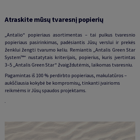
Atraskite mūsų tvaresnį popierių
„Antalio“ popieriaus asortimentas – tai puikus tvaresnio
popieriaus pasirinkimas, padėsiantis Jūsų verslui ir prekės
ženklui žengti tvarumo keliu. Remiantis „Antalis Green Star
System™“ nustatytais kriterijais, popierius, kuris įvertintas
3–5 „Antalis Green Star“ žvaigždutėmis, laikomas tvaresniu.
Pagamintas iš 100 % perdirbto popieriaus, makulatūros –
aukščiausia kokybė be kompromisų, tinkanti įvairioms
reikmėms ir Jūsų spaudos projektams.
.