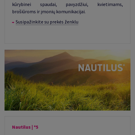
kūrybinei spaudai, pavyzdžiui, kvietimams,
brošiūroms ir įmonių komunikacijai.
Susipažinkite su prekės ženklu
Nautilus | *5