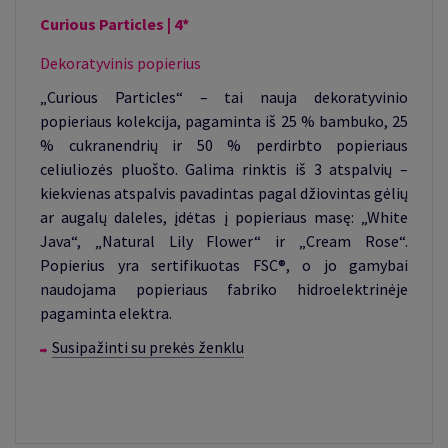
Curious Particles | 4*
Dekoratyvinis popierius
„Curious Particles“ – tai nauja dekoratyvinio
popieriaus kolekcija, pagaminta iš 25 % bambuko, 25
% cukranendrių ir 50 % perdirbto popieriaus
celiuliozės pluošto. Galima rinktis iš 3 atspalvių –
kiekvienas atspalvis pavadintas pagal džiovintas gėlių
ar augalų daleles, įdėtas į popieriaus masę: „White
Java“, „Natural Lily Flower“ ir „Cream Rose“.
Popierius yra sertifikuotas FSC®, o jo gamybai
naudojama popieriaus fabriko hidroelektrinėje
pagaminta elektra.
Susipažinti su prekės ženklu