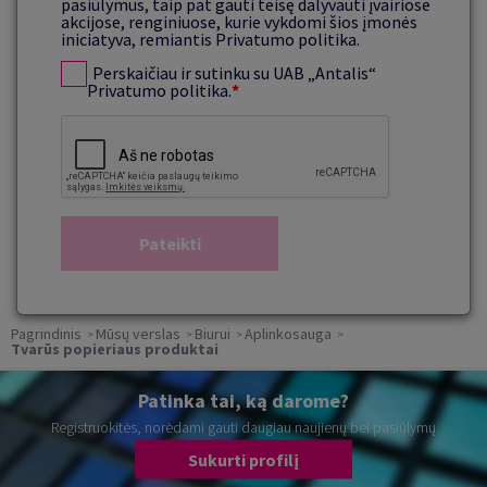
pasiūlymus, taip pat gauti teisę dalyvauti įvairiose
akcijose, renginiuose, kurie vykdomi šios įmonės
iniciatyva, remiantis Privatumo politika.
Perskaičiau ir sutinku su UAB „Antalis“
Privatumo politika.
*
Pagrindinis
Mūsų verslas
Biurui
Aplinkosauga
Tvarūs popieriaus produktai
Patinka tai, ką darome?
Registruokitės, norėdami gauti daugiau naujienų bei pasiūlymų
Sukurti profilį