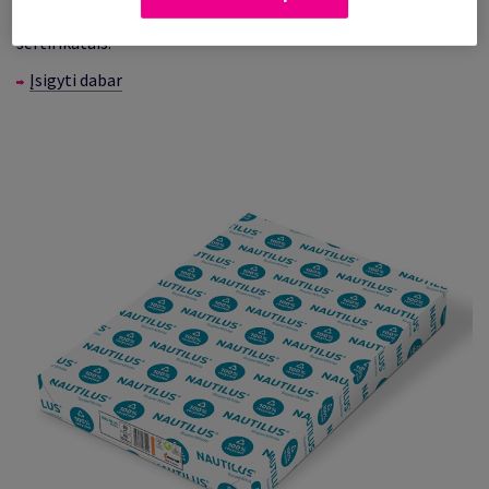
FSC®, taip pat įvertintas ES ekologinio ženklo ir „Blue Angel“
sertifikatais.
Įsigyti dabar