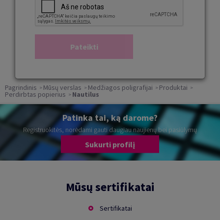
Pagrindinis
Mūsų verslas
Medžiagos poligrafijai
Produktai
Perdirbtas popierius
Nautilus
Patinka tai, ką darome?
Registruokitės, norėdami gauti daugiau naujienų bei pasiūlymų
Sukurti profilį
Mūsų sertifikatai
Sertifikatai