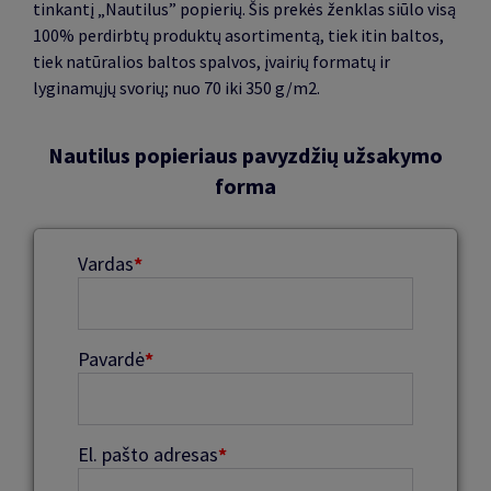
tinkantį „Nautilus” popierių. Šis prekės ženklas siūlo visą
100% perdirbtų produktų asortimentą, tiek itin baltos,
tiek natūralios baltos spalvos, įvairių formatų ir
lyginamųjų svorių; nuo 70 iki 350 g/m2.
Nautilus popieriaus pavyzdžių užsakymo
forma
Vardas
*
Pavardė
*
El. pašto adresas
*