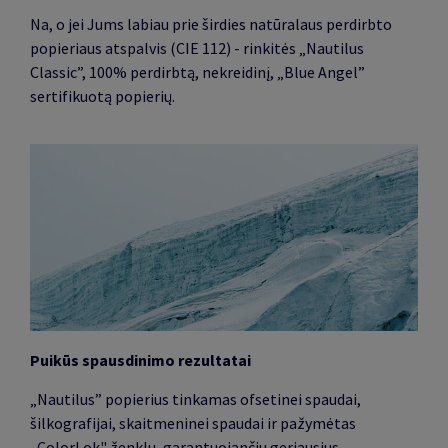
Na, o jei Jums labiau prie širdies natūralaus perdirbto
popieriaus atspalvis (CIE 112) - rinkitės
„
Nautilus
Classic”, 100% perdirbtą, nekreidinį,
„
Blue Angel”
sertifikuotą popierių.
Puikūs spausdinimo rezultatai
„Nautilus” popierius tinkamas ofsetinei spaudai,
šilkografijai, skaitmeninei spaudai ir pažymėtas
„ColorLok" ženklu, garantuojančiu geriausius