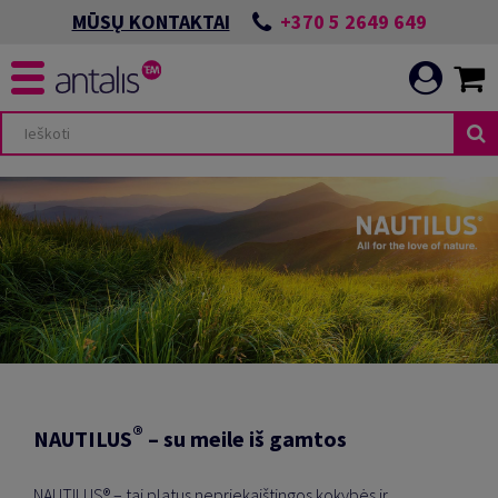
+370 5 2649 649
MŪSŲ KONTAKTAI
®
NAUTILUS
– su meile iš gamtos
NAUTILUS® – tai platus nepriekaištingos kokybės ir