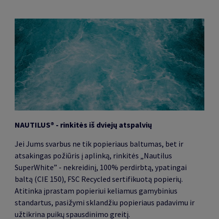
NAUTILUS® - rinkitės iš dviejų atspalvių
Jei Jums svarbus ne tik popieriaus baltumas, bet ir
atsakingas požiūris į aplinką, rinkitės „Nautilus
SuperWhite” - nekreidinį, 100% perdirbtą, ypatingai
baltą (CIE 150), FSC Recycled sertifikuotą popierių.
Atitinka įprastam popieriui keliamus gamybinius
standartus, pasižymi sklandžiu popieriaus padavimu ir
užtikrina puikų spausdinimo greitį.