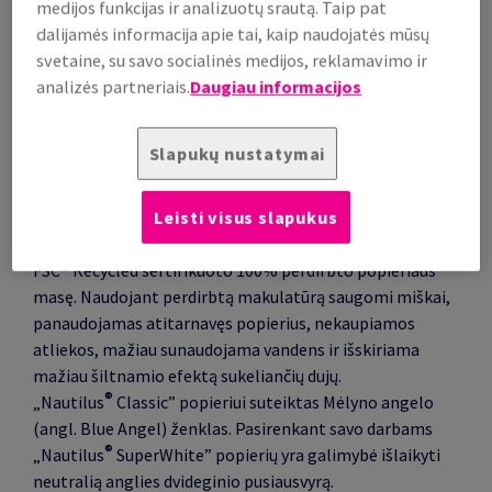
medijos funkcijas ir analizuotų srautą. Taip pat
dalijamės informacija apie tai, kaip naudojatės mūsų
svetaine, su savo socialinės medijos, reklamavimo ir
analizės partneriais.
Daugiau informacijos
Slapukų nustatymai
Atitinka aukščiausius aplinkosauginius standartus
Leisti visus slapukus
Šis 100% perdirbtas popierius gaminamas naudojant
FSC® Recycled sertifikuoto 100% perdirbto popieriaus
masę. Naudojant perdirbtą makulatūrą saugomi miškai,
panaudojamas atitarnavęs popierius, nekaupiamos
atliekos, mažiau sunaudojama vandens ir išskiriama
mažiau šiltnamio efektą sukeliančių dujų.
®
„
Nautilus
Classic
”
popieriui suteiktas Mėlyno angelo
(angl. Blue Angel) ženklas. Pasirenkant savo darbams
®
„Nautilus
SuperWhite” popierių yra galimybė išlaikyti
neutralią anglies dvideginio pusiausvyrą.