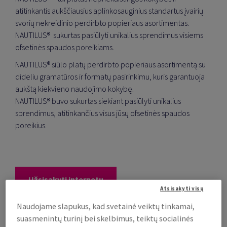
atitinkantis aukščiausius aplinkosauginius standartus įvairių
svorių nekreidinio perdirbto popieriaus asortimentas.
NAUTILUS®
sukurtas pasiūlyti unikalius sprendimus visiems
ofsetinės spaudos poreikiams.
NAUTILUS® siūlo platų perdirbto popieriaus asortimentą su
dideliu gramatūros ir formatų pasirinkimu, kuris garantuoja
aukštą kiekvieno naudojimo kokybę.
NAUTILUS® buvo sukurtas siekiant pasiūlyti unikalius
sprendimus, atitinkančius visus jūsų ofsetinės spaudos
poreikius.
Užsisakyti internetu
Atsisakyti visų
Naudojame slapukus, kad svetainė veiktų tinkamai,
suasmenintų turinį bei skelbimus, teiktų socialinės