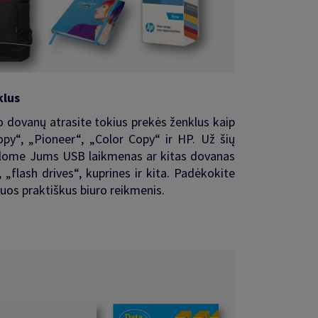
klus
 dovanų atrasite tokius prekės ženklus kaip
py“, „Pioneer“, „Color Copy“ ir HP. Už šių
iūlome Jums USB laikmenas ar kitas dovanas
, „flash drives“, kuprines ir kita. Padėkokite
iuos praktiškus biuro reikmenis.