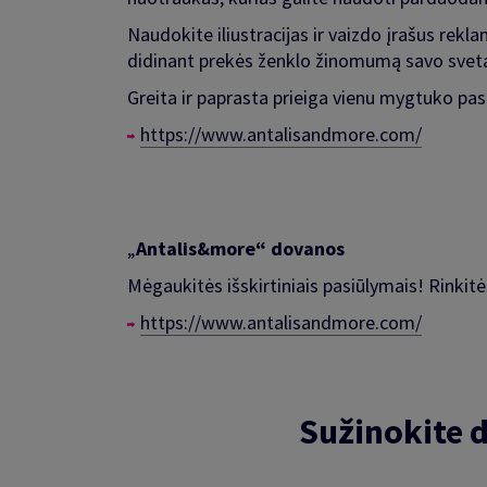
Naudokite iliustracijas ir vaizdo įrašus rek
didinant prekės ženklo žinomumą savo sveta
Greita ir paprasta prieiga vienu mygtuko p
https://www.antalisandmore.com/
„
Antalis&more“ dovanos
Mėgaukitės išskirtiniais pasiūlymais! Rinkitė
https://www.antalisandmore.com/
Sužinokite 