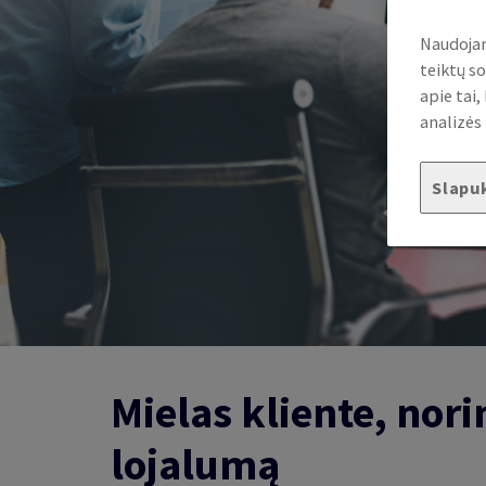
Naudojam
teiktų so
apie tai
analizės 
Slapu
Mielas kliente, nor
lojalumą