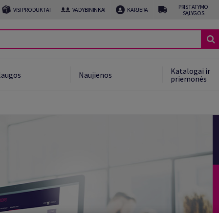
PRISTATYMO
VISI PRODUKTAI
VADYBININKAI
KARJERA
SĄLYGOS
Katalogai ir
laugos
Naujienos
priemonės