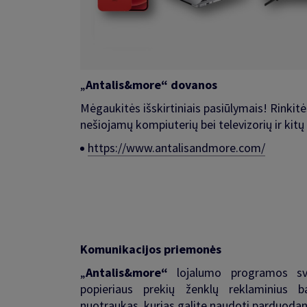
„
Antalis&more“ dovanos
Mėgaukitės išskirtiniais pasiūlymais! Rinkitė
nešiojamų kompiuterių bei televizorių ir kitų
https://www.antalisandmore.com/
Komunikacijos priemonės
„
Antalis&more“
lojalumo programos svet
popieriaus prekių ženklų reklaminius b
nuotraukas, kurias galite naudoti parduoda