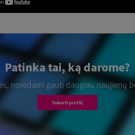
Patinka tai, ką darome?
tės, norėdami gauti daugiau naujienų b
Sukurti profilį