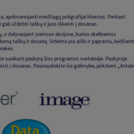
a, apdovanojanti medžiagų poligrafijai klientus. Perkant
gali uždirbti taškų ir juos iškeisti į dovanas.
 o dalyvaujant įvairiose akcijose, kurios skelbiamos
omų taškų ir dovanų. Schema yra aiški ir paprasta, leidžiant
prekes.
te susikurti paskyrą šios programos svetainėje. Paskyroje
isti į dovanas. Pasinaudokite šia galimybe, pirkdami „Antali