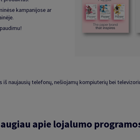
laminėse kampanijose ar
inėje.
aspaudimu!
s iš naujausių telefonų, nešiojamų kompiuterių bei televizorių
daugiau apie lojalumo programo