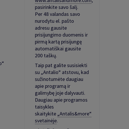
www.antalisandmore.com
,
pasirinkite savo šalį.
Per 48 valandas savo
nurodytu el. pašto
adresu gausite
prisijungimo duomenis ir
i
pirmą kartą prisijungę
automatiškai gausite
200 taškų.
o“
Taip pat galite susisiekti
su „Antalio“ atstovu, kad
sužinotumėte daugiau
apie programą ir
galimybę joje dalyvauti.
Daugiau apie programos
taisykles
skaitykite
„Antalis&more“
svetainėje
.