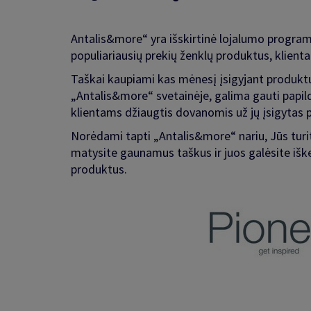
Antalis&more“ yra išskirtinė lojalumo program
populiariausių prekių ženklų produktus, klientai 
Taškai kaupiami kas mėnesį įsigyjant produktų,
„Antalis&more“ svetainėje, galima gauti papild
klientams džiaugtis dovanomis už jų įsigytas 
Norėdami tapti „Antalis&more“ nariu, Jūs turi
matysite gaunamus taškus ir juos galėsite iške
produktus.