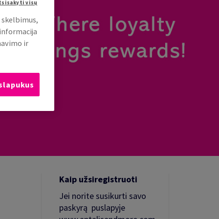
tsisakyti visų
i skelbimus,
 informacija
mavimo ir
 slapukus
Kaip užsiregistruoti
Jei norite susikurti savo
paskyrą puslapyje