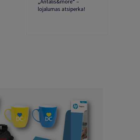
„Antalis&more“ –
lojalumas atsiperka!