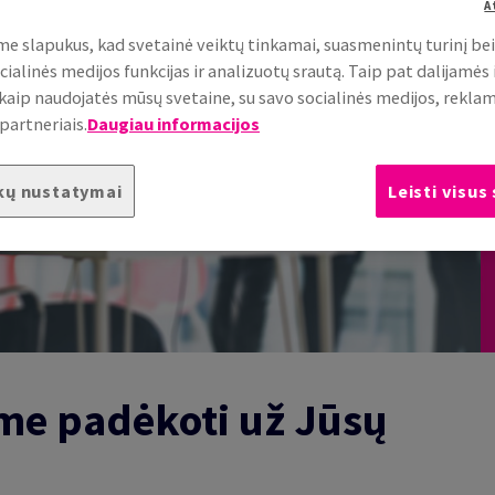
A
e slapukus, kad svetainė veiktų tinkamai, suasmenintų turinį be
cialinės medijos funkcijas ir analizuotų srautą. Taip pat dalijamės
, kaip naudojatės mūsų svetaine, su savo socialinės medijos, rekla
partneriais.
Daugiau informacijos
kų nustatymai
Leisti visus
ime padėkoti už Jūsų