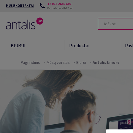
+370 5 2649 649
MŪSŲ KONTAKTAI
Darbo laikas 8-17 val.
BIURUI
Produktai
Pas
Pagrindinis
Mūsų verslas
Biurui
Antalis&more
Mūsų įsipareigojimai
Green Star System -
popieriaus tvarumo
įvertinimas
Tvarūs popieriaus produktai