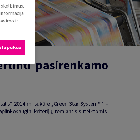
i skelbimus,
 informacija
mavimo ir
 slapukus
ertinti pasirenkamo
ntalis“ 2014 m. sukūrė „Green Star System™“ –
aplinkosauginį kriterijų, remiantis suteiktomis