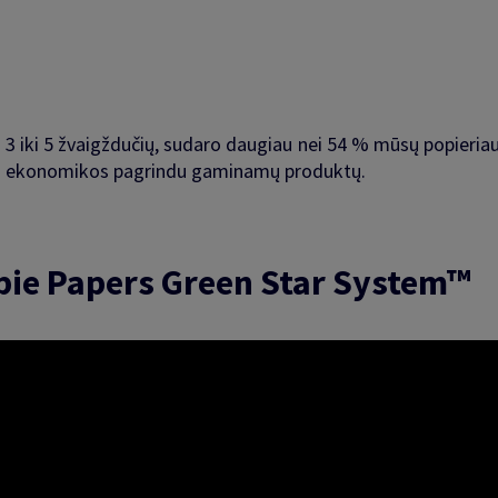
 3 iki 5 žvaigždučių, sudaro daugiau nei 54 % mūsų popieriaus
inės ekonomikos pagrindu gaminamų produktų.
 apie Papers Green Star System™