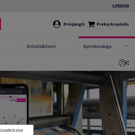
E.PREKYBA
Prisijungti
Prekių krepšelis
Antalis&more
Aplinkosauga
Uždaryti
tsisakyti visų