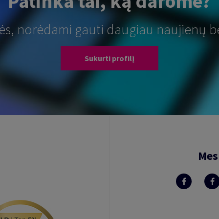
Patinka tai, ką darome?
tės, norėdami gauti daugiau naujienų b
Sukurti profilį
Mes 