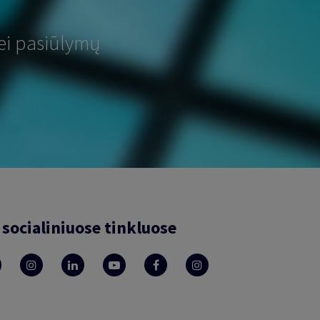
ei pasiūlymų
socialiniuose tinkluose