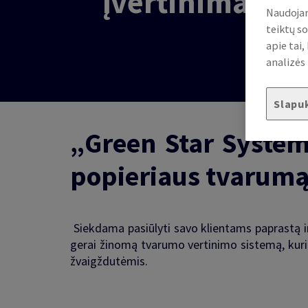
įvertinimas
Naudojam
teiktų so
apie tai
analizės 
Slapu
„Green Star System
popieriaus tvarum
Siekdama pasiūlyti savo klientams paprastą i
gerai žinomą tvarumo vertinimo sistemą, kuri l
žvaigždutėmis.