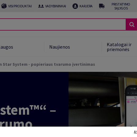
PRISTATYMO
VISI PRODUKTAI
VADYBININKAI
KARJERA
SĄLYGOS
Katalogai ir
laugos
Naujienos
priemonės
n Star System - popieriaus tvarumo įvertinimas
ystem™“ –
arumo
A