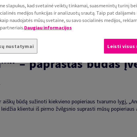
e slapukus, kad svetainė veiktų tinkamai, suasmenintų turinį be
cialinės medijos funkcijas ir analizuotų srautą. Taip pat dalijamės
, kaip naudojatės mūsų svetaine, su savo socialinės medijos, rekla
partneriais.
Daugiau informacijos
kų nustatymai
Leisti visus
™“ – paprastas būdas įv
ą
r aiškų būdą sužinoti kiekvieno popieriaus tvarumo lygį, „A
eidžia klientui iš pirmo žvilgsnio suprasti mūsų popieriaus 