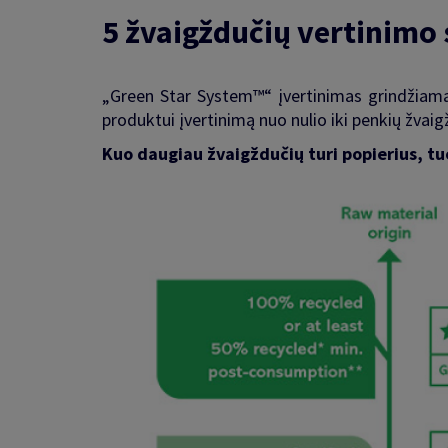
5 žvaigždučių vertinimo
„Green Star System™“ įvertinimas grindžiama
produktui įvertinimą nuo nulio iki penkių žvai
Kuo daugiau žvaigždučių turi popierius, tuo 