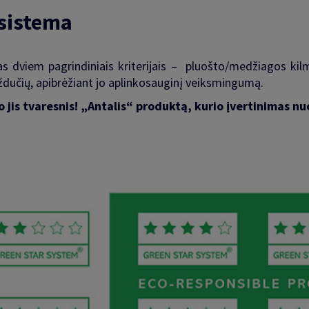
 sistema
s dviem pagrindiniais kriterijais – pluošto/medžiagos kil
gždučių, apibrėžiant jo aplinkosauginį veiksmingumą.
jis tvaresnis! „Antalis“ produktą, kurio įvertinimas nuo 