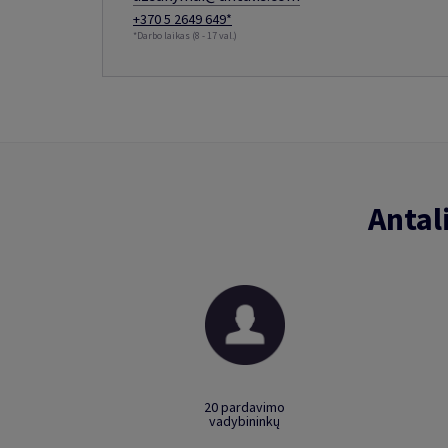
+370 5 2649 649*
*Darbo laikas (8 - 17 val.)
Antal
20 pardavimo
vadybininkų