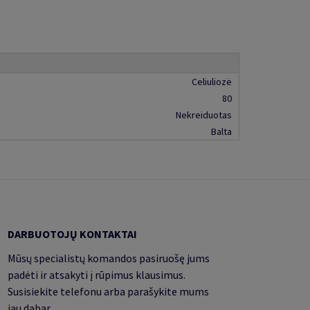
Celiuliozė
80
Nekreiduotas
Balta
DARBUOTOJŲ KONTAKTAI
Mūsų specialistų komandos pasiruošę jums
padėti ir atsakyti į rūpimus klausimus.
Susisiekite telefonu arba parašykite mums
jau dabar.