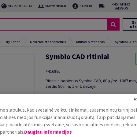
PRISTATYMO
VISI PRODUKTAI
VADYBININKAI
KARJERA
SĄLYGOS
Gr
už
Dry Toner
Nekreiduotas popierius
Ritiniai ploteriams
Symbio CAD ri
Symbio CAD ritiniai
#416895
Ritininis popierius Symbio CAD, 80 g/m², 1067 mm,
šerdis 50 mm, 1 vnt. dėžėje
Papildoma informacija
Nusi
A
e slapukus, kad svetainė veiktų tinkamai, suasmenintų turinį be
cialinės medijos funkcijas ir analizuotų srautą. Taip pat dalijamės
, kaip naudojatės mūsų svetaine, su savo socialinės medijos, rekla
partneriais.
Daugiau informacijos