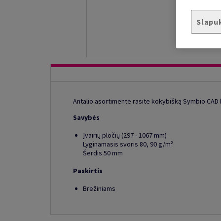
Slapu
Antalio asortimente rasite kokybišką Symbio CAD ba
Savybės
Įvairių pločių (297 - 1067 mm)
Lyginamasis svoris 80, 90 g/m²
Šerdis 50 mm
Paskirtis
Brėžiniams