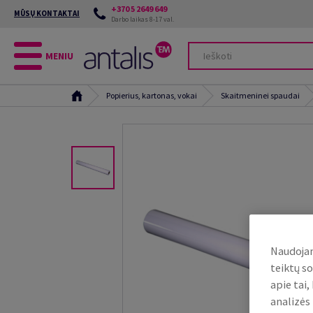
+370 5 2649 649
MŪSŲ KONTAKTAI
Darbo laikas 8-17 val.
MENIU
Popierius, kartonas, vokai
Skaitmeninei spaudai
Naudojam
teiktų so
apie tai
analizės 