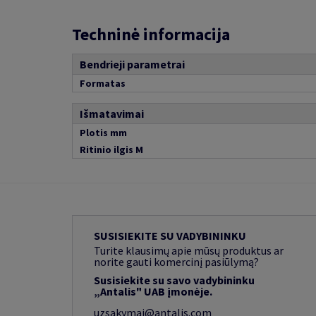
Techninė informacija
Bendrieji parametrai
Formatas
Išmatavimai
Plotis mm
Ritinio ilgis M
SUSISIEKITE SU VADYBININKU
Turite klausimų apie mūsų produktus ar
norite gauti komercinį pasiūlymą?
Susisiekite su savo vadybininku
„Antalis" UAB įmonėje.
uzsakymai@antalis.com