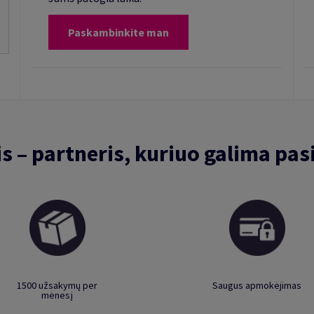
Paskambinkite man
is – partneris, kuriuo galima pasi
1500 užsakymų per
Saugus apmokėjimas
mėnesį