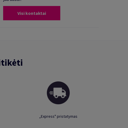
Visi kontaktai
tikėti
„Express" pristatymas