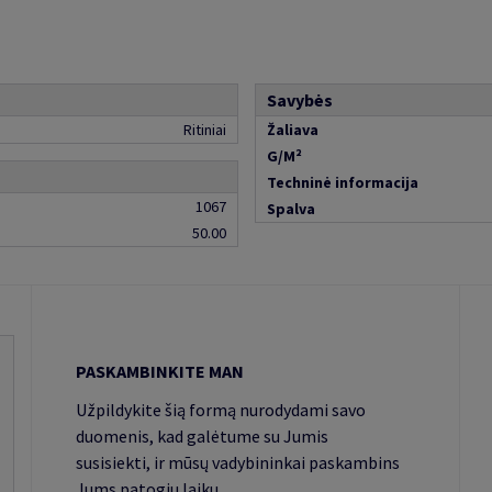
Savybės
Ritiniai
Žaliava
G/M²
Techninė informacija
1067
Spalva
50.00
PASKAMBINKITE MAN
Užpildykite šią formą nurodydami savo
duomenis, kad galėtume su Jumis
susisiekti, ir mūsų vadybininkai paskambins
Jums patogiu laiku.