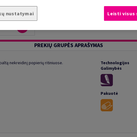
kų nustatymai
Leisti visus
PREKIŲ GRUPĖS APRAŠYMAS
ltą nekreidinį popierių ritiniuose.
Technologijos
Galimybės
Pakuotė