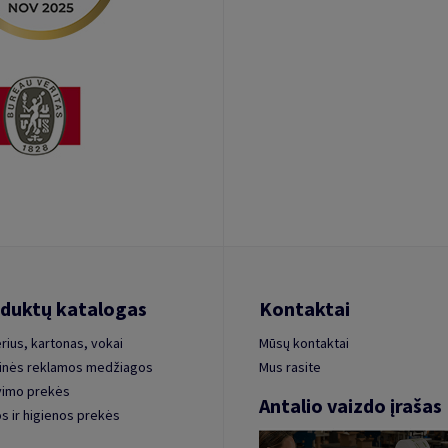
duktų katalogas
Kontaktai
rius, kartonas, vokai
Mūsų kontaktai
inės reklamos medžiagos
Mus rasite
vimo prekės
Antalio vaizdo įrašas
s ir higienos prekės