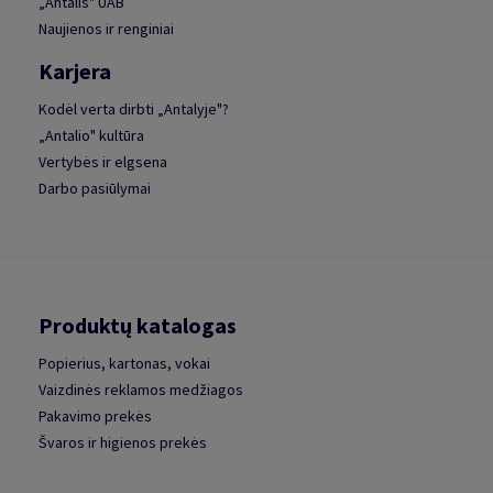
„Antalis" UAB
Naujienos ir renginiai
Karjera
Kodėl verta dirbti „Antalyje"?
„Antalio" kultūra
Vertybės ir elgsena
Darbo pasiūlymai
Produktų katalogas
Popierius, kartonas, vokai
Vaizdinės reklamos medžiagos
Pakavimo prekės
Švaros ir higienos prekės