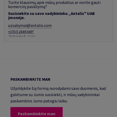
Turite klausimų apie mūsų produktus ar norite gauti
komercinį pasiūlymą?
Susisiekite su savo vadybininku „Antalis" UAB
įmonėje.
uzsakymai@antalis.com
+370 5 2649 649*
*Darbo laikas (8 - 17 val.)
PASKAMBINKITE MAN
Užpildykite šią formą nurodydami savo duomenis, kad
galėtume su Jumis susisiekti, ir mūsų vadybininkai
paskambins Jums patogiu laiku.
Paskambinkite man