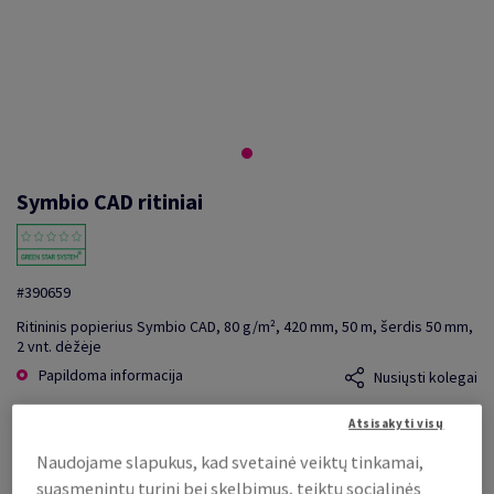
Symbio CAD ritiniai
#390659
Ritininis popierius Symbio CAD, 80 g/m², 420 mm, 50 m, šerdis 50 mm,
2 vnt. dėžėje
Papildoma informacija
Nusiųsti kolegai
Atsisakyti visų
Kaina be PVM
13,35 €
Naudojame slapukus, kad svetainė veiktų tinkamai,
už 1 rit.
suasmenintų turinį bei skelbimus, teiktų socialinės