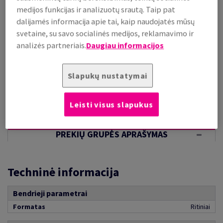
(1,68 kg )
medijos funkcijas ir analizuotų srautą. Taip pat
PALAIKOMA SANDĖLYJE
dalijamės informacija apie tai, kaip naudojatės mūsų
Kiekių palyginimas
svetaine, su savo socialinės medijos, reklamavimo ir
analizės partneriais.
Daugiau informacijos
rit.
−
+
Slapukų nustatymai
Leisti visus slapukus
PREKIŲ GRUPĖS APRAŠYMAS
Techninė informacija
Bendrieji parametrai
Formatas
Ritiniai