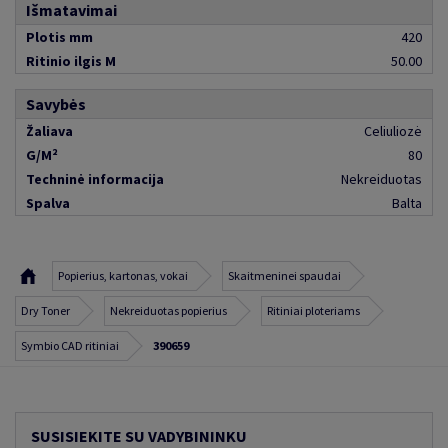
Išmatavimai
Plotis mm
420
Ritinio ilgis M
50.00
Savybės
Žaliava
Celiuliozė
G/M²
80
Techninė informacija
Nekreiduotas
Spalva
Balta
Popierius, kartonas, vokai
Skaitmeninei spaudai
Dry Toner
Nekreiduotas popierius
Ritiniai ploteriams
Symbio CAD ritiniai
390659
SUSISIEKITE SU VADYBININKU