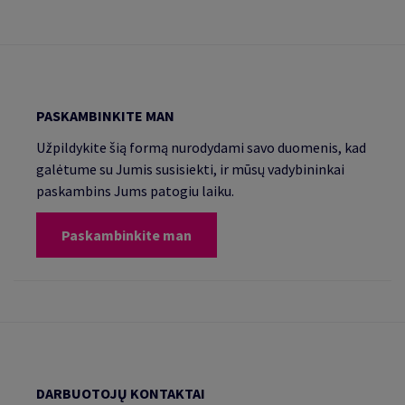
PASKAMBINKITE MAN
Užpildykite šią formą nurodydami savo duomenis, kad
galėtume su Jumis susisiekti, ir mūsų vadybininkai
paskambins Jums patogiu laiku.
Paskambinkite man
DARBUOTOJŲ KONTAKTAI