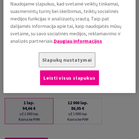
Naudojame slapukus, kad svetainė veiktų tinkamai,
už 1 000 lap.
suasmenintų turinį bei skelbimus, teiktų socialinės
(35 kg )
medijos funkcijas ir analizuotų srautą. Taip pat
PALAIKOMA SANDĖLYJE
dalijamės informacija apie tai, kaip naudojatės mūsų
Kiekių palyginimas
svetaine, su savo socialinės medijos, reklamavimo ir
lap.
analizės partneriais.
Daugiau informacijos
−
+
Slapukų nustatymai
Leisti visus slapukus
1
lap.
12 000
lap.
94,66 €
86,05 €
už 1 000 lap.
už 1 000 lap.
Kaina be PVM
Kaina be PVM