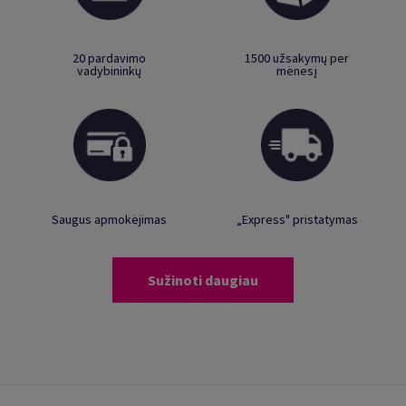
20 pardavimo
1500 užsakymų per
vadybininkų
mėnesį
Saugus apmokėjimas
„Express" pristatymas
Sužinoti daugiau