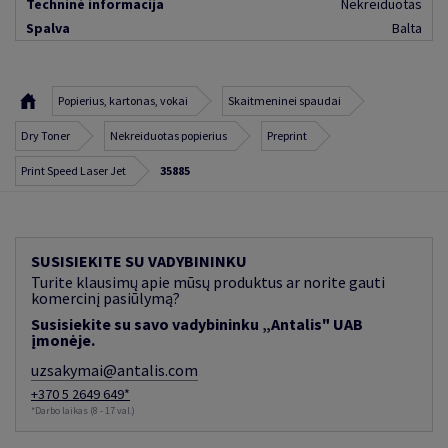
Techninė informacija
Nekreiduotas
Spalva
Balta
Popierius, kartonas, vokai
Skaitmeninei spaudai
Dry Toner
Nekreiduotas popierius
Preprint
Print Speed Laser Jet
35885
SUSISIEKITE SU VADYBININKU
Turite klausimų apie mūsų produktus ar norite gauti
komercinį pasiūlymą?
Susisiekite su savo vadybininku „Antalis" UAB
įmonėje.
uzsakymai@antalis.com
+370 5 2649 649*
*Darbo laikas (8 - 17 val.)