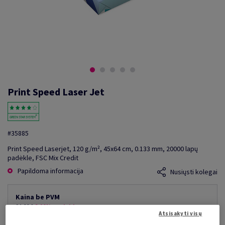
Print Speed Laser Jet
#35885
Print Speed Laserjet, 120 g/m², 45x64 cm, 0.133 mm, 20000 lapų
padėkle, FSC Mix Credit
Papildoma informacija
Nusiųsti kolegai
Kaina be PVM
94,66 €
9,10% nuolaida
Atsisakyti visų
mažiausia galima kaina
86,05 €