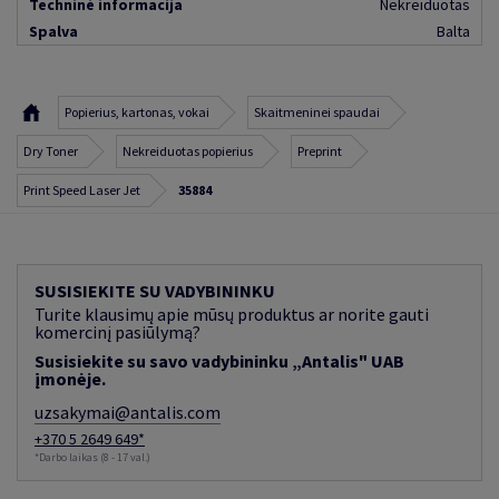
Techninė informacija
Nekreiduotas
Spalva
Balta
Popierius, kartonas, vokai
Skaitmeninei spaudai
Dry Toner
Nekreiduotas popierius
Preprint
Print Speed Laser Jet
35884
SUSISIEKITE SU VADYBININKU
Turite klausimų apie mūsų produktus ar norite gauti
komercinį pasiūlymą?
Susisiekite su savo vadybininku „Antalis" UAB
įmonėje.
uzsakymai@antalis.com
+370 5 2649 649*
*Darbo laikas (8 - 17 val.)