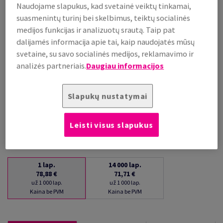
Naudojame slapukus, kad svetainė veiktų tinkamai,
už 1 000 lap.
suasmenintų turinį bei skelbimus, teiktų socialinės
(29 kg )
medijos funkcijas ir analizuotų srautą. Taip pat
PALAIKOMA SANDĖLYJE
dalijamės informacija apie tai, kaip naudojatės mūsų
Kiekių palyginimas
svetaine, su savo socialinės medijos, reklamavimo ir
lap.
analizės partneriais.
Daugiau informacijos
−
+
Slapukų nustatymai
Leisti visus slapukus
1
lap.
14 000
lap.
78,88 €
71,71 €
už 1 000 lap.
už 1 000 lap.
Kaina be PVM
Kaina be PVM