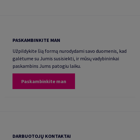
PASKAMBINKITE MAN
Užpildykite šią formą nurodydami savo duomenis, kad
galėtume su Jumis susisiekti, ir mūsų vadybininkai
paskambins Jums patogiu laiku.
Paskambinkite man
DARBUOTOJŲ KONTAKTAI