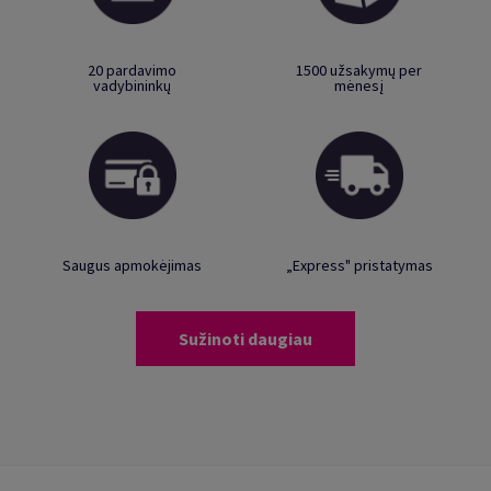
20 pardavimo
1500 užsakymų per
vadybininkų
mėnesį
Saugus apmokėjimas
„Express" pristatymas
Sužinoti daugiau