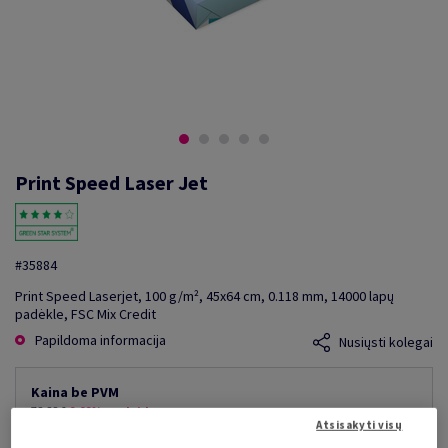
Print Speed Laser Jet
#35884
Print Speed Laserjet, 100 g/m², 45x64 cm, 0.118 mm, 14000 lapų
padėkle, FSC Mix Credit
Papildoma informacija
Nusiųsti kolegai
Kaina be PVM
78,88 €
9,09% nuolaida
Atsisakyti visų
mažiausia galima kaina
71,71 €