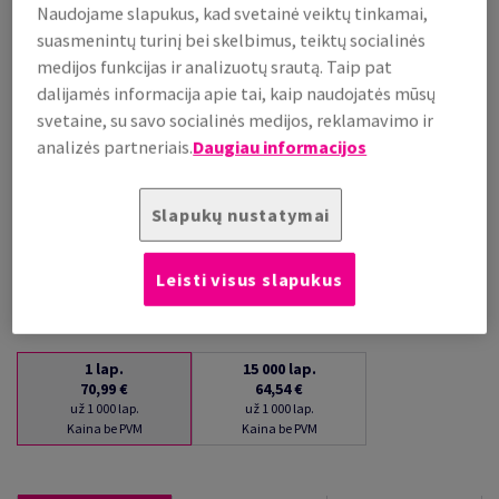
Naudojame slapukus, kad svetainė veiktų tinkamai,
už 1 000 lap.
suasmenintų turinį bei skelbimus, teiktų socialinės
(26 kg )
medijos funkcijas ir analizuotų srautą. Taip pat
PALAIKOMA SANDĖLYJE
dalijamės informacija apie tai, kaip naudojatės mūsų
Kiekių palyginimas
svetaine, su savo socialinės medijos, reklamavimo ir
lap.
analizės partneriais.
Daugiau informacijos
−
+
Slapukų nustatymai
Leisti visus slapukus
1
lap.
15 000
lap.
70,99 €
64,54 €
už 1 000 lap.
už 1 000 lap.
Kaina be PVM
Kaina be PVM