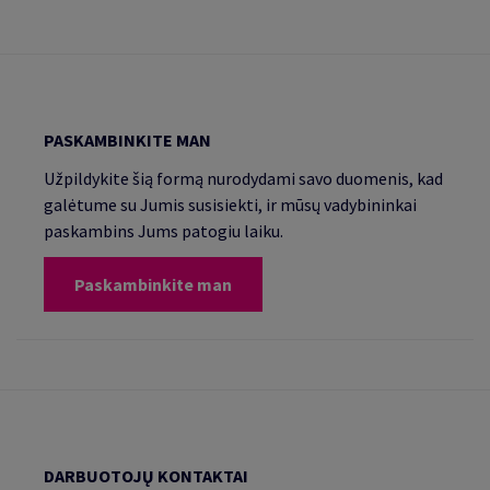
PASKAMBINKITE MAN
Užpildykite šią formą nurodydami savo duomenis, kad
galėtume su Jumis susisiekti, ir mūsų vadybininkai
paskambins Jums patogiu laiku.
Paskambinkite man
DARBUOTOJŲ KONTAKTAI