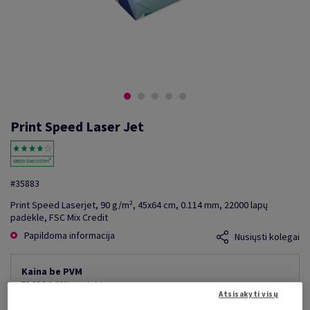
Print Speed Laser Jet
#35883
Print Speed Laserjet, 90 g/m², 45x64 cm, 0.114 mm, 22000 lapų
padėkle, FSC Mix Credit
Papildoma informacija
Nusiųsti kolegai
Kaina be PVM
70,99 €
9,09% nuolaida
Atsisakyti visų
mažiausia galima kaina
64,54 €