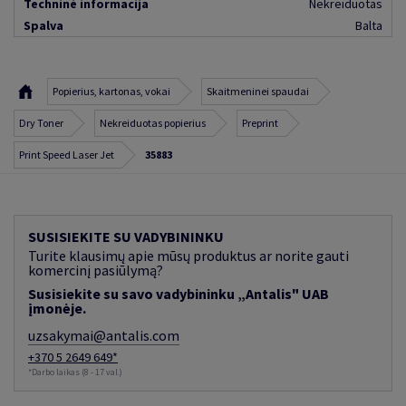
Techninė informacija
Nekreiduotas
Spalva
Balta
Popierius, kartonas, vokai
Skaitmeninei spaudai
Dry Toner
Nekreiduotas popierius
Preprint
Print Speed Laser Jet
35883
SUSISIEKITE SU VADYBININKU
Turite klausimų apie mūsų produktus ar norite gauti
komercinį pasiūlymą?
Susisiekite su savo vadybininku „Antalis" UAB
įmonėje.
uzsakymai@antalis.com
+370 5 2649 649*
*Darbo laikas (8 - 17 val.)