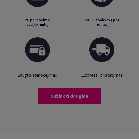
20 pardavimo
1500 užsakymų per
vadybininkų
mėnesį
Saugus apmokėjimas
„Express" pristatymas
Sužinoti daugiau