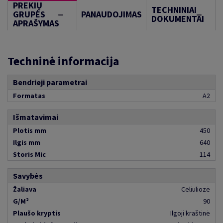
PREKIŲ
TECHNINIAI
GRUPĖS
PANAUDOJIMAS
DOKUMENTAI
APRAŠYMAS
Techninė informacija
Bendrieji parametrai
Formatas
A2
Išmatavimai
Plotis mm
450
Ilgis mm
640
Storis Mic
114
Savybės
Žaliava
Celiuliozė
G/M²
90
Plaušo kryptis
Ilgoji kraštinė