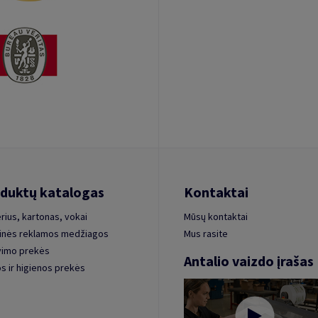
duktų katalogas
Kontaktai
rius, kartonas, vokai
Mūsų kontaktai
inės reklamos medžiagos
Mus rasite
vimo prekės
Antalio vaizdo įrašas
s ir higienos prekės