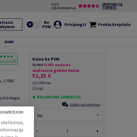
4.9/5
ĮKVEPIANTIS
103 Atsiliepimai
TURINYS
eitasis
Prisijungti
Prekių krepšelis
sakymas
35880
Kaina be PVM
57,48 €
9,10% nuolaida
mažiausia galima kaina
52,25 €
m, 17000
už 1 000 lap.
(21 kg )
PALAIKOMA SANDĖLYJE
ųsti kolegai
Kiekių palyginimas
tsisakyti visų
lap.
i skelbimus,
 informacija
−
+
mavimo ir