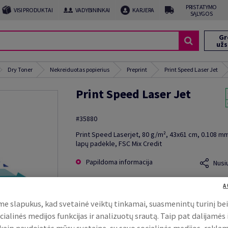
PRISTATYMO
VISI PRODUKTAI
VADYBININKAI
KARJERA
SĄLYGOS
Gr
už
Dry Toner
Nekreiduotas popierius
Preprint
Print Speed Laser Jet
Print Speed Laser Jet
#35880
Print Speed Laserjet, 80 g/m², 43x61 cm, 0.108 m
lapų padėkle, FSC Mix Credit
Papildoma informacija
Nusi
A
e slapukus, kad svetainė veiktų tinkamai, suasmenintų turinį be
cialinės medijos funkcijas ir analizuotų srautą. Taip pat dalijamės
, kaip naudojatės mūsų svetaine, su savo socialinės medijos, rekla