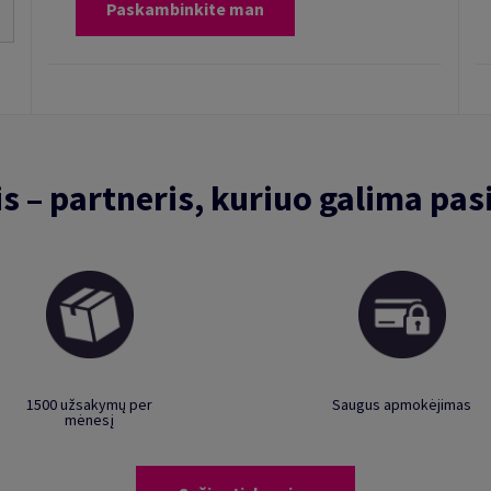
Paskambinkite man
is – partneris, kuriuo galima pasi
1500 užsakymų per
Saugus apmokėjimas
mėnesį