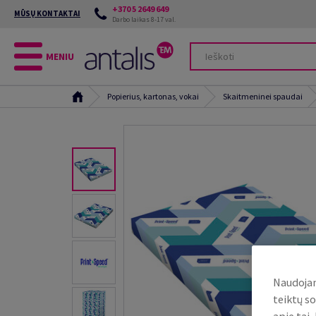
+370 5 2649 649
MŪSŲ KONTAKTAI
Darbo laikas 8-17 val.
MENIU
Popierius, kartonas, vokai
Skaitmeninei spaudai
Naudojam
teiktų so
apie tai