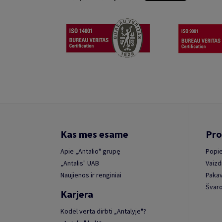
Kas mes esame
Pro
Apie „Antalio" grupę
Popie
„Antalis" UAB
Vaizd
Naujienos ir renginiai
Paka
Švaro
Karjera
Kodėl verta dirbti „Antalyje"?