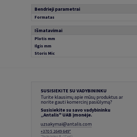
Bendrieji parametrai
Formatas
Išmatavimai
Plotis mm
Ilgis mm
Storis Mic
SUSISIEKITE SU VADYBININKU
Turite klausimų apie mūsų produktus ar
norite gauti komercinį pasiūlymą?
Susisiekite su savo vadybininku
„Antalis" UAB įmonėje.
uzsakymai@antalis.com
+370 5 2649 649*
*Darbo laikas (8 - 17 val.)