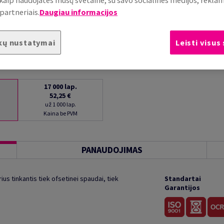
partneriais.
Daugiau informacijos
kų nustatymai
Leisti visus
17 000
lap.
52,25 €
už 1 000 lap.
Kaina be PVM
PANAUDOJIMAS
ius tinkantis tiek ofsetinei spaudai, tiek
Standartai
Garantijos