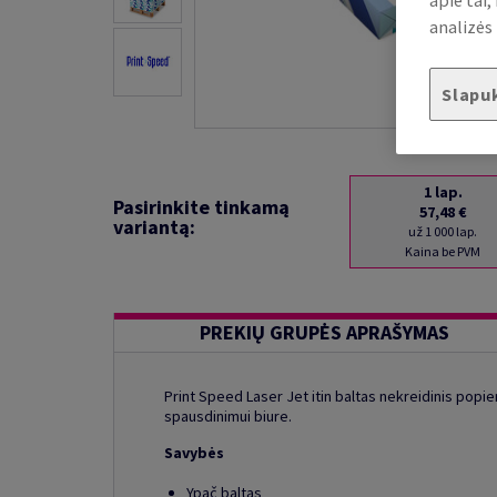
analizės 
Slapu
1
lap.
Pasirinkite tinkamą
57,48 €
variantą:
už 1 000 lap.
Kaina be PVM
PREKIŲ GRUPĖS APRAŠYMAS
Print Speed Laser Jet itin baltas nekreidinis popier
spausdinimui biure.
Savybės
Ypač baltas