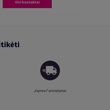
Visi kontaktai
tikėti
„Express" pristatymas