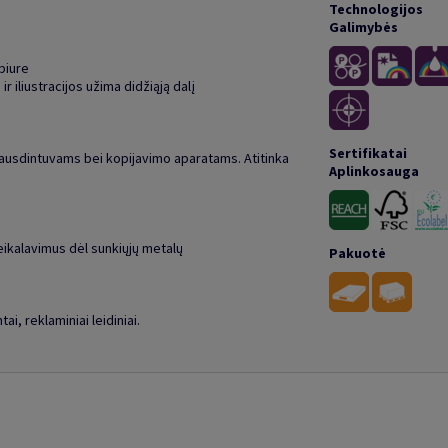
Technologijos
Galimybės
biure
 iliustracijos užima didžiąją dalį
Sertifikatai
pausdintuvams bei kopijavimo aparatams. Atitinka
Aplinkosauga
eikalavimus dėl sunkiųjų metalų
Pakuotė
i, reklaminiai leidiniai.