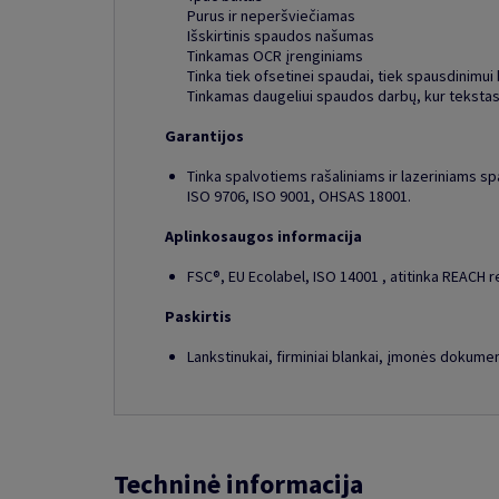
Purus ir neperšviečiamas
Išskirtinis spaudos našumas
Tinkamas OCR įrenginiams
Tinka tiek ofsetinei spaudai, tiek spausdinimui 
Tinkamas daugeliui spaudos darbų, kur tekstas ir
Garantijos
Tinka spalvotiems rašaliniams ir lazeriniams s
ISO 9706, ISO 9001, OHSAS 18001.
Aplinkosaugos informacija
FSC®, EU Ecolabel, ISO 14001 , atitinka REACH r
Paskirtis
Lankstinukai, firminiai blankai, įmonės dokumenta
Techninė informacija