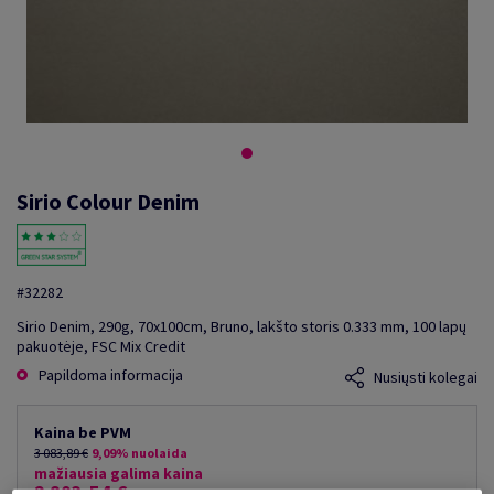
Sirio Colour Denim
#32282
Sirio Denim, 290g, 70x100cm, Bruno, lakšto storis 0.333 mm, 100 lapų
pakuotėje, FSC Mix Credit
Papildoma informacija
Nusiųsti kolegai
Kaina be PVM
3 083,89 €
9,09% nuolaida
mažiausia galima kaina
2 803,54 €