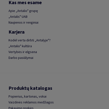
Kas mes esame
Apie „Antalio" grupę
„Antalis" UAB
Naujienos ir renginiai
Karjera
Kodėl verta dirbti „Antalyje"?
„Antalio" kultūra
Vertybės ir elgsena
Darbo pasiūlymai
Produktų katalogas
Popierius, kartonas, vokai
Vaizdinės reklamos medžiagos
Pakavimo prekės