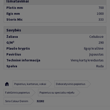
Išmatavimai
Plotis mm
700
Ilgis mm
1000
Storis Mic
333
Savybės
Žaliava
Celiuliozė
G/M²
290
Plaušo kryptis
Ilgoji kraštinė
Paviršius
Įspaustas
Techninė informacija
Vieną kartą kreiduotas
Spalva
Ruda
Popierius, kartonas, vokai
Dekoratyvinis popierius
Faktūrinis popierius
Popierius su specialiu reljefu
Sirio Colour Denim
32282