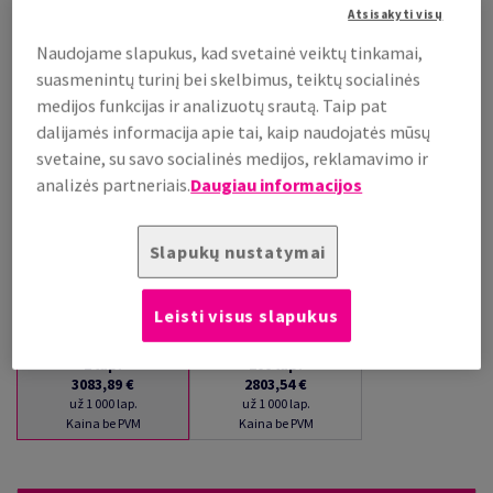
Atsisakyti visų
už 1 000 lap.
(203 kg )
Naudojame slapukus, kad svetainė veiktų tinkamai,
PALAIKOMA SANDĖLYJE
suasmenintų turinį bei skelbimus, teiktų socialinės
Kiekių palyginimas
medijos funkcijas ir analizuotų srautą. Taip pat
dalijamės informacija apie tai, kaip naudojatės mūsų
lap.
svetaine, su savo socialinės medijos, reklamavimo ir
analizės partneriais.
Daugiau informacijos
−
+
Slapukų nustatymai
Leisti visus slapukus
1
lap.
100
lap.
3083,89 €
2803,54 €
už 1 000 lap.
už 1 000 lap.
Kaina be PVM
Kaina be PVM