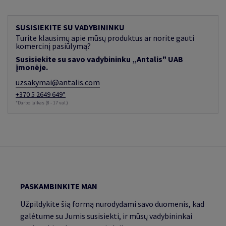
SUSISIEKITE SU VADYBININKU
Turite klausimų apie mūsų produktus ar norite gauti
komercinį pasiūlymą?
Susisiekite su savo vadybininku „Antalis" UAB
įmonėje.
uzsakymai@antalis.com
+370 5 2649 649*
*Darbo laikas (8 - 17 val.)
PASKAMBINKITE MAN
Užpildykite šią formą nurodydami savo duomenis, kad
galėtume su Jumis susisiekti, ir mūsų vadybininkai